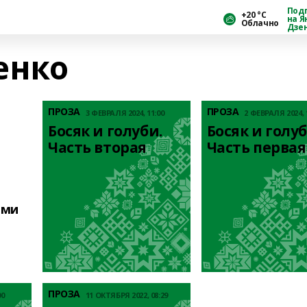
Под
+20 °С
на Я
Облачно
Дзе
енко
ПРОЗА
ПРОЗА
3 ФЕВРАЛЯ 2024, 11:00
2 ФЕВРАЛЯ 2024, 
Босяк и голуби. 
Босяк и голуби
Часть вторая
Часть первая
ими
ПРОЗА
00
11 ОКТЯБРЯ 2022, 08:29