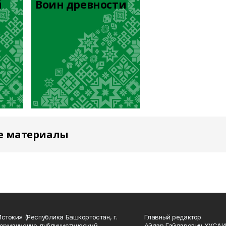
й
Воин древности
е материалы
Истоки» (Республика Башкортостан, г.
Главный редактор
формационно-публицистический
Айдар Гайдарович ХУСА