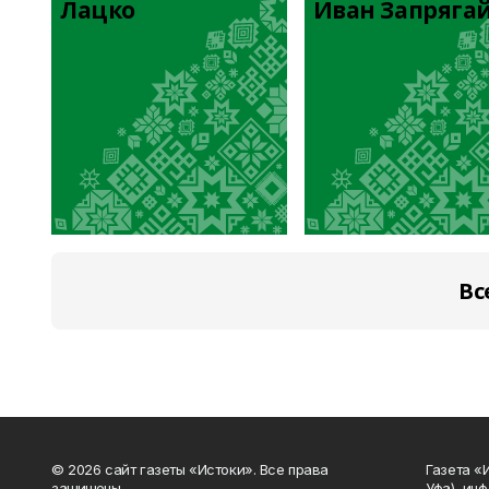
Лацко
Иван Запряга
Вс
© 2026 сайт газеты «Истоки». Все права
Газета «
защищены.
Уфа), ин