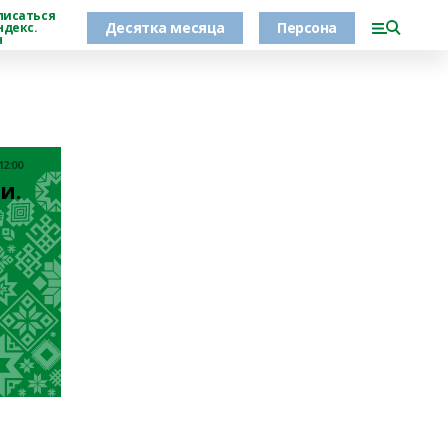
писаться
Десятка месяца
Персона
ндекс.
н
12:00
. 