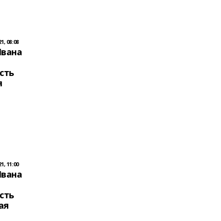
, 08:08
Ивана
сть
я
, 11:00
Ивана
сть
ая