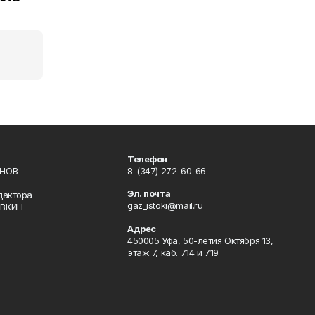
Телефон
ИНОВ
8-(347) 272-60-66
Эл. почта
дактора
gaz_istoki@mail.ru
ОВКИН
Адрес
450005 Уфа, 50-летия Октября 13,
этаж 7, каб. 714 и 719