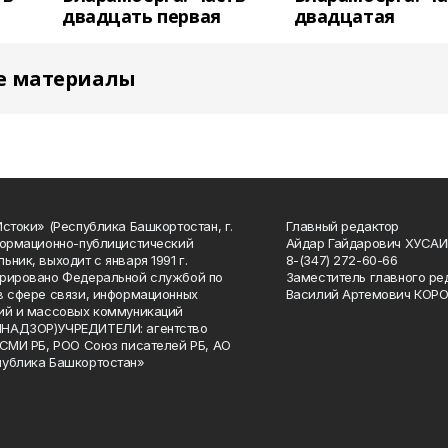
двадцать первая
двадцатая
е материалы
Истоки» (Республика Башкортостан, г.
Главный редактор
формационно-публицистический
Айдар Гайдарович ХУСА
ьник, выходит с января 1991 г.
8-(347) 272-60-66
рировано Федеральной службой по
Заместитель главного ре
в сфере связи, информационных
Василий Артемович КОР
ий и массовых коммуникаций
НАДЗОР)УЧРЕДИТЕЛИ: агентство
 СМИ РБ, РОО Союз писателей РБ, АО
публика Башкортостан»