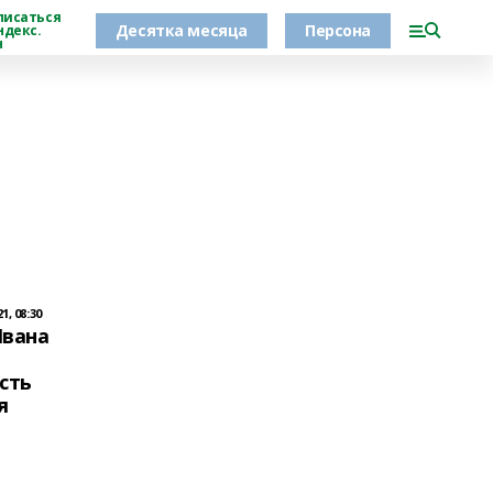
писаться
Десятка месяца
Персона
ндекс.
н
, 08:30
Ивана
сть
я