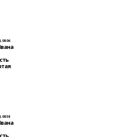
 08:06
Ивана
сть
ртая
 08:58
Ивана
сть