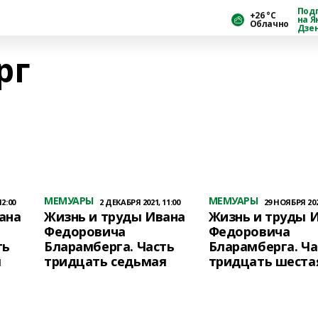
Под
+26 °С
на Я
Облачно
Дзе
рг
МЕМУАРЫ
МЕМУАРЫ
12:00
2 ДЕКАБРЯ 2021, 11:00
29 НОЯБРЯ 2021
ана
Жизнь и труды Ивана
Жизнь и труды 
Федоровича
Федоровича
ть
Бларамберга. Часть
Бларамберга. Ча
я
тридцать седьмая
тридцать шеста