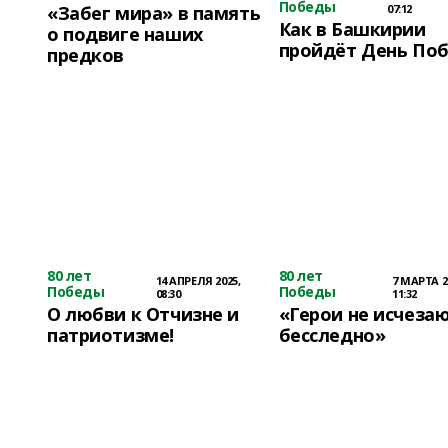
Победы
«Забег мира» в память
07:12
Как в Башкирии
о подвиге наших
пройдёт День По
предков
80 лет
80 лет
14 АПРЕЛЯ 2025,
7 МАРТА 2
Победы
Победы
08:30
11:32
О любви к Отчизне и
«Герои не исчеза
патриотизме!
бесследно»