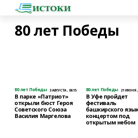
80 лет Победы
80 лет Победы
80 лет Победы
3 АВГУСТА , 06:15
21 ИЮНЯ , 
В парке «Патриот»
В Уфе пройдет
открыли бюст Героя
фестиваль
Советского Союза
башкирского язык
Василия Маргелова
концертом под
открытым небом