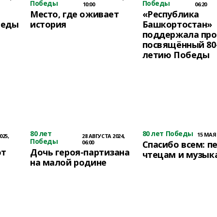
Победы
Победы
10:00
06:20
Место, где оживает
«Республика
беды
история
Башкортостан»
поддержала про
посвящённый 80
летию Победы
80 лет
80 лет Победы
15 МАЯ 
025,
28 АВГУСТА 2024,
Победы
06:00
Спасибо всем: п
ют
Дочь героя-партизана
чтецам и музык
на малой родине