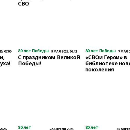
СВО
80 лет Победы
80 лет Победы
5, 07:00
9 МАЯ 2025, 06:42
7 МАЯ 2
и,
С праздником Великой
«СВОи Герои» в
уха!
Победы!
библиотеке нов
поколения
80 лет
80 лет
2025,
22 АПРЕЛЯ 2025,
15 АПРЕЛ