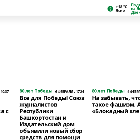
Под
+18 °С
на Я
Ясно
Дзе
80 лет Победы
80 лет Победы
10:37
6 ФЕВРАЛЯ , 17:24
4 ФЕВРА
Все для Победы! Союз
На забывать, чт
журналистов
такое фашизм. 
а с
Республики
«Блокадный хле
Башкортостан и
Издательский дом
объявили новый сбор
средств для помощи