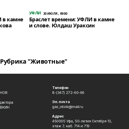
УФЛИ
20 ИЮЛЯ , 09:00
 в камне
Браслет времени: УФЛИ в камне
кова
и слове. Юлдаш Ураксин
Рубрика "Животные"
Телефон
ИНОВ
8-(347) 272-60-66
Эл. почта
дактора
gaz_istoki@mail.ru
ОВКИН
Адрес
450005 Уфа, 50-летия Октября 13,
этаж 7, каб. 714 и 719