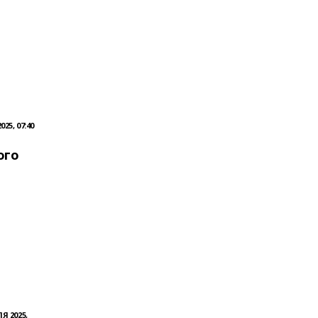
025, 07:40
ого
Я 2025,