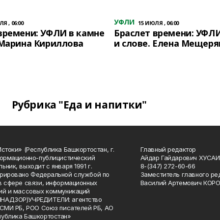
УФЛИ
Я , 06:00
15 ИЮЛЯ , 06:00
времени: УФЛИ в камне
Браслет времени: УФЛИ
 Марина Кириллова
и слове. Елена Мещеря
Рубрика "Еда и напитки"
Истоки» (Республика Башкортостан, г.
Главный редактор
формационно-публицистический
Айдар Гайдарович ХУСА
ьник, выходит с января 1991 г.
8-(347) 272-60-66
рировано Федеральной службой по
Заместитель главного ре
в сфере связи, информационных
Василий Артемович КОР
ий и массовых коммуникаций
НАДЗОР)УЧРЕДИТЕЛИ: агентство
 СМИ РБ, РОО Союз писателей РБ, АО
публика Башкортостан»