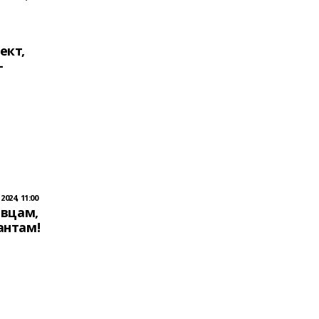
ект,
-
2024, 11:00
евцам,
антам!