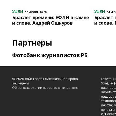
УФЛИ
УФЛИ
10 ИЮЛЯ , 05:00
14 ИЮЛ
Браслет времени: УФЛИ в камне
Браслет 
и слове. Андрей Ошнуров
и слове.
Партнеры
Фотобанк журналистов РБ
© 2026 сайт газеты «Истоки». Все права
Газета «
защищены.
Уфа), ин
Об использовании персональных данных
еженедел
Зарегист
надзору 
технолог
(РОСКОМ
печати и
ИД «Рес