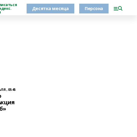
писаться
Десятка месяца
Персона
ндекс.
н
ЛЯ , 05:45
о
Акция
б»