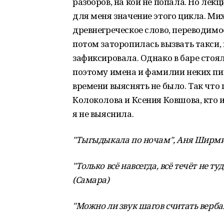
разборов, на кои не попала. Но ле
для меня значение этого цикла. Ми
древнегреческое слово, переводимое
потом заторопилась вызвать такси, 
зафиксировала. Однако в баре стоя
поэтому имена и фамилии неких пи
времени выяснять не было. Так что 
Колоколова и Ксения Ковшова, кто из
я не выяснила.
"Тыгыдыкала по ночам", Аня Ширми
"Только всё навсегда, всё течёт не т
(Самара)
"Можно ли звук шагов считать верб