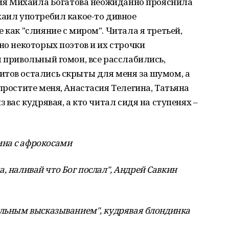
кция Михаила Богатова неожиданно прояснила
хаил употребил какое-то дивное
 как "слияние с миром". Читала я третьей,
но некоторых поэтов и их строчки
л привольный гомон, все расслабились,
итов остались скрыты для меня за шумом, а
простите меня, Анастасия Телегина, Татьяна
 вас кудрявая, а кто читал сидя на ступенях –
на с афрокосами
уда, наливай что Бог послал", Андрей Савкин
альным высказыванием", кудрявая блондинка