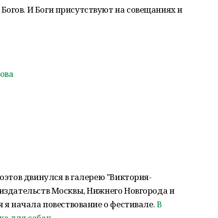
огов. И Боги присутствуют на совещаниях и
ова
поэтов двинулся в галерею "Виктория-
 издательств Москвы, Нижнего Новгорода и
я я начала повествование о фестивале.
В
ка для собак.