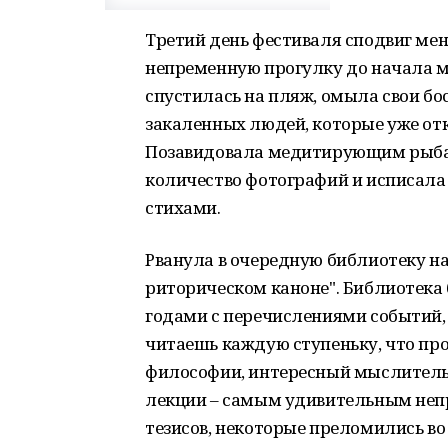
Третий день фестиваля сподвиг мен
непременную прогулку до начала м
спустилась на пляж, омыла свои бо
закаленных людей, которые уже от
Позавидовала медитирующим рыбак
количество фотографий и исписала
стихами.
Рванула в очередную библиотеку н
риторическом каноне". Библиотека
годами с перечислениями событий,
читаешь каждую ступеньку, что про
философии, интересный мыслитель 
лекции – самым удивительным неп
тезисов, некоторые преломились в