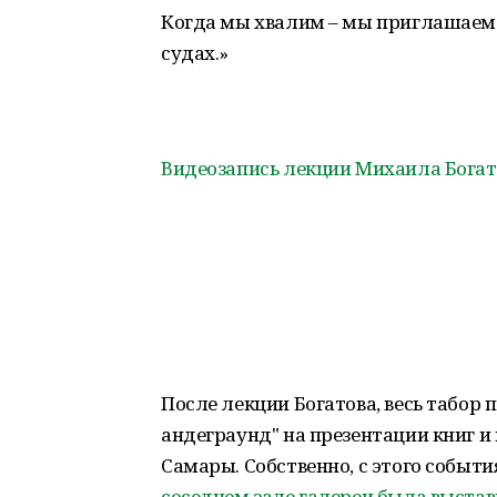
Когда мы хвалим – мы приглашаем Б
судах.»
Видеозапись лекции Михаила Богат
После лекции Богатова, весь табор 
андеграунд" на презентации книг и
Самары. Собственно, с этого событи
соседнем зале галереи была выстав