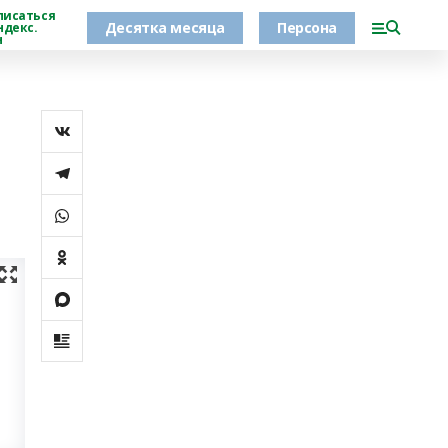
писаться
Десятка месяца
Персона
ндекс.
н