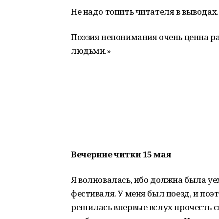
Не надо топить читателя в выводах.
Поэзия непонимания очень ценна р
людьми.»
Вечерние читки 15 мая
Я волновалась, ибо должна была у
фестиваля. У меня был поезд, и поэ
решилась впервые вслух прочесть с