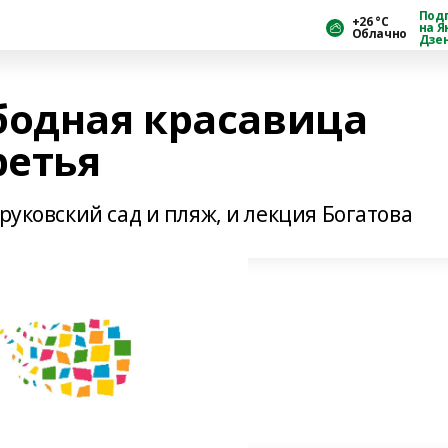
Под
+26 °С
на Я
Облачно
Дзе
бодная красавица
ретья
руковский сад и пляж, и лекция Богатова