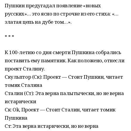
Пушкин предугадал появление «новых
русских»… это ясно по строчке из его стиха: «…
златая цепь на дубе том…».
* * *
К 100-летию со дня смерти Пушкина собрались
поставить ему памятник. Как положено, отнесли
проект Сталину.
Скульптор (Ск): Проект — Стоит Пушкин, читает
томик Сталина
Сталин (Ст): Эта верна палытычески, но не верна
истарически
Ск: Ok, Проект — Стоит Сталин, читает томик
Пушкина
Ст: Эта верна истарически, но не верна