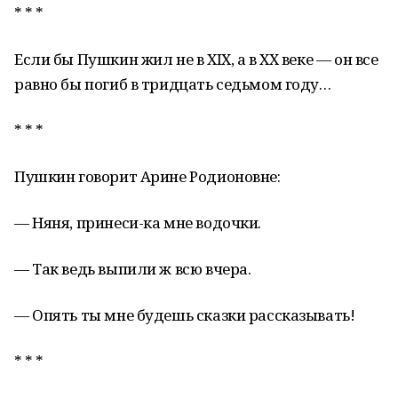
* * *
Если бы Пушкин жил не в ХIХ, а в ХХ веке — он все
равно бы погиб в тридцать седьмом году…
* * *
Пушкин говорит Арине Родионовне:
— Няня, принеси-ка мне водочки.
— Так ведь выпили ж всю вчера.
— Опять ты мне будешь сказки рассказывать!
* * *