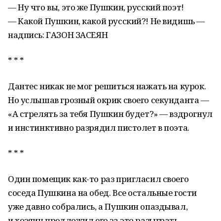
— Ну что вы, это же Пушкин, русский поэт!
— Какой Пушкин, какой русский?! Не видишь —
надпись: ГАЗОН ЗАСЕЯН
* * *
Дантес никак не мог решиться нажать на курок.
Но услышав грозный окрик своего секунданта —
«А стрелять за тебя Пушкин будет?» — вздрогнул
и инстинктивно разрядил пистолет в поэта.
* * *
Один помещик как-то раз пригласил своего
соседа Пушкина на обед. Все остальные гости
уже давно собрались, а Пушкин опаздывал,
и хозяин предложил его за это разыграть.