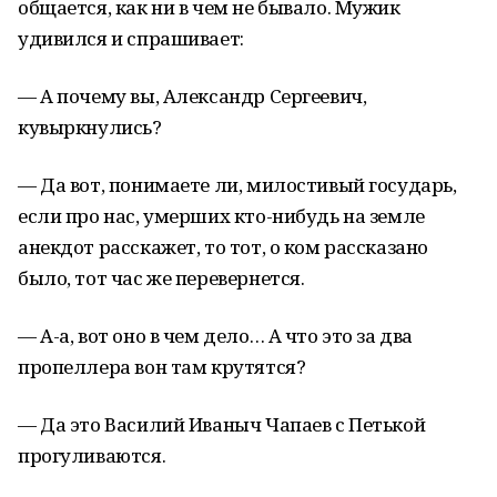
общается, как ни в чем не бывало. Мужик
удивился и спрашивает:
— А почему вы, Александр Сергеевич,
кувыркнулись?
— Да вот, понимаете ли, милостивый государь,
если про нас, умерших кто-нибудь на земле
анекдот расскажет, то тот, о ком рассказано
было, тот час же перевернется.
— А-а, вот оно в чем дело… А что это за два
пропеллера вон там крутятся?
— Да это Василий Иваныч Чапаев с Петькой
прогуливаются.