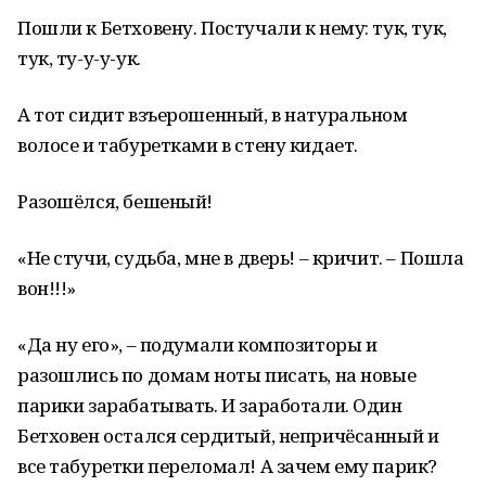
Пошли к Бетховену. Постучали к нему: тук, тук,
тук, ту-у-у-ук.
А тот сидит взъерошенный, в натуральном
волосе и табуретками в стену кидает.
Разошёлся, бешеный!
«Не стучи, судьба, мне в дверь! – кричит. – Пошла
вон!!!»
«Да ну его», – подумали композиторы и
разошлись по домам ноты писать, на новые
парики зарабатывать. И заработали. Один
Бетховен остался сердитый, непричёсанный и
все табуретки переломал! А зачем ему парик?