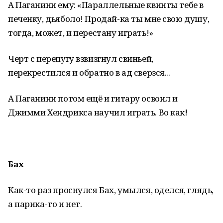
А Паганини ему: «Параллельные квинты тебе в
печенку, дьяболо! Продай-ка ты мне свою душу,
тогда, может, и перестану играть!»
Черт с перепугу взвизгнул свиньей,
перекрестился и обратно в ад сверзся...
А Паганини потом ещё и гитару освоил и
Джимми Хендрикса научил играть. Во как!
Бах
Как-то раз проснулся Бах, умылся, оделся, глядь,
а парика-то и нет.