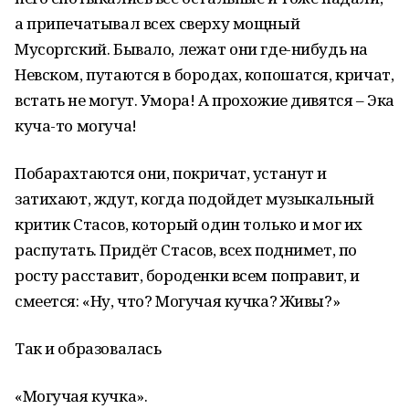
а припечатывал всех сверху мощный
Мусоргский. Бывало, лежат они где-нибудь на
Невском, путаются в бородах, копошатся, кричат,
встать не могут. Умора! А прохожие дивятся – Эка
куча-то могуча!
Побарахтаются они, покричат, устанут и
затихают, ждут, когда подойдет музыкальный
критик Стасов, который один только и мог их
распутать. Придёт Стасов, всех поднимет, по
росту расставит, бороденки всем поправит, и
смеется: «Ну, что? Могучая кучка? Живы?»
Так и образовалась
«Могучая кучка».