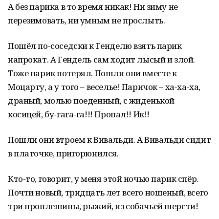
А без парика в то время никак! Ни зиму не
перезимовать, ни умным не прослыть.
Пошёл по-соседски к Генделю взять парик
напрокат. А Гендель сам ходит лысый и злой.
Тоже парик потерял. Пошли они вместе к
Моцарту, а у того – веселье! Паричок – ха-ха-ха,
драный, молью поеденный, с жиденькой
косицей, бу-гага-га!!! Пропал!! Ик!!
Пошли они втроем к Вивальди. А Вивальди сидит
в платочке, пригорюнился.
Кто-то, говорит, у меня этой ночью парик спёр.
Почти новый, тридцать лет всего ношеный, всего
три проплешины, рыжий, из собачьей шерсти!