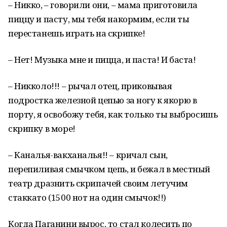
– Никко, – говорили они, – мама приготовила
пиццу и пасту, мы тебя накормим, если ты
перестанешь играть на скрипке!
– Нет! Музыка мне и пицца, и паста! И баста!
– Никколо!!! – рычал отец, приковывая
подростка железной цепью за ногу к якорю в
порту, я освобожу тебя, как только ты выбросишь
скрипку в море!
– Каналья-вакханалья!! – кричал сын,
перепиливая смычком цепь, и бежал в местный
театр дразнить скрипачей своим летучим
стаккато (1500 нот на один смычок!!)
Когда Паганини вырос, то стал колесить по