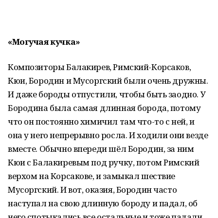
«Могучая кучка»
Композиторы Балакирев, Римский-Корсаков,
Кюи, Бородин и Мусоргский были очень дружны.
И даже бороды отпустили, чтобы быть заодно. У
Бородина была самая длинная борода, потому
что он постоянно химичил там что-то с ней, и
она у него непрерывно росла. И ходили они везде
вместе. Обычно впереди шёл Бородин, за ним
Кюи с Балакиревым под ручку, потом Римский
верхом на Корсакове, и замыкал шествие
Мусоргский. И вот, оказия, Бородин часто
наступал на свою длинную бороду и падал, об
него спотыкались все остальные и тоже падали,