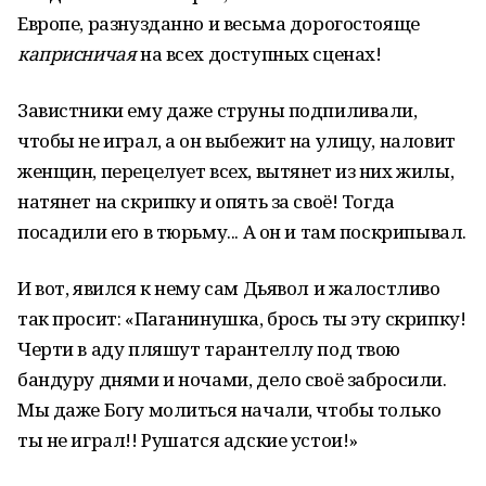
Европе, разнузданно и весьма дорогостояще
каприсничая
на всех доступных сценах!
Завистники ему даже струны подпиливали,
чтобы не играл, а он выбежит на улицу, наловит
женщин, перецелует всех, вытянет из них жилы,
натянет на скрипку и опять за своё! Тогда
посадили его в тюрьму... А он и там поскрипывал.
И вот, явился к нему сам Дьявол и жалостливо
так просит: «Паганинушка, брось ты эту скрипку!
Черти в аду пляшут тарантеллу под твою
бандуру днями и ночами, дело своё забросили.
Мы даже Богу молиться начали, чтобы только
ты не играл!! Рушатся адские устои!»