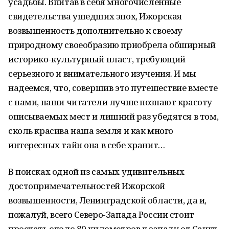
усадьбы. Впитав в себя многочисленные
свидетельства ушедших эпох, Ижорская
возвышенность дополнительно к своему
природному своеобразию приобрела обширный
историко-культурный пласт, требующий
серьезного и внимательного изучения. И мы
надеемся, что, совершив это путешествие вместе
с нами, наши читатели лучше познают красоту
описываемых мест и лишний раз убедятся в том,
сколь красива наша земля и как много
интересных тайн она в себе хранит…
В поисках одной из самых удивительных
достопримечательностей Ижорской
возвышенности, Ленинградской области, да и,
пожалуй, всего Северо-Запада России стоит
проехать около 80 километров к западу от Санкт-