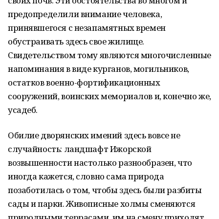
своих почв. Эти обстоятельства во многом и
предопределили внимание человека,
принявшегося с незапамятных времен
обустраивать здесь свое жилище.
Свидетельством тому являются многочисленные
напоминания в виде курганов, могильников,
остатков военно-фортификационных
сооружений, воинских мемориалов и, конечно же,
усадеб.
Обилие дворянских имений здесь вовсе не
случайность: ландшафт Ижорской
возвышенности настолько разнообразен, что
иногда кажется, словно сама природа
позаботилась о том, чтобы здесь были разбиты
сады и парки. Живописные холмы сменяются
природными террасами, им на смену приходят