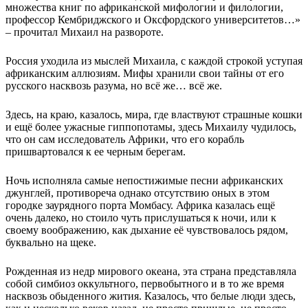
множества книг по африканской мифологии и филологии,
профессор Кембриджского и Оксфордского университетов…»
– прочитал Михаил на развороте.
Россия уходила из мыслей Михаила, с каждой строкой уступая
африканским аллюзиям. Мифы хранили свои тайны от его
русского насквозь разума, но всё же… всё же.
Здесь, на краю, казалось, мира, где властвуют страшные кошки
и ещё более ужасные гиппопотамы, здесь Михаилу чудилось,
что он сам исследователь Африки, что его корабль
пришвартовался к ее черным берегам.
Ночь исполняла самые непостижимые песни африканских
джунглей, противореча однако отсутствию оных в этом
городке заурядного порта Момбасу. Африка казалась ещё
очень далеко, но стоило чуть прислушаться к ночи, или к
своему воображению, как дыхание её чувствовалось рядом,
буквально на щеке.
Рожденная из недр мирового океана, эта страна представляла
собой симбиоз оккультного, первобытного и в то же время
насквозь обыденного жития. Казалось, что белые люди здесь,