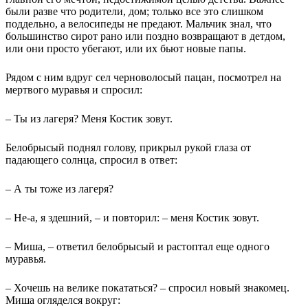
были разве что родители, дом; только все это слишком
поддельно, а велосипеды не предают. Мальчик знал, что
большинство сирот рано или поздно возвращают в детдом,
или они просто убегают, или их бьют новые папы.
Рядом с ним вдруг сел черноволосый пацан, посмотрел на
мертвого муравья и спросил:
– Ты из лагеря? Меня Костик зовут.
Белобрысый поднял голову, прикрыл рукой глаза от
падающего солнца, спросил в ответ:
– А ты тоже из лагеря?
– Не-а, я здешний, – и повторил: – меня Костик зовут.
– Миша, – ответил белобрысый и растоптал еще одного
муравья.
– Хочешь на велике покататься? – спросил новый знакомец.
Миша огляделся вокруг: