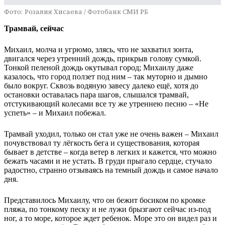
Фото:
Розалия Хисаева / Фотобанк СМИ РБ
Трамвай, сейчас
Михаил, молча и угрюмо, злясь, что не захватил зонта,
двигался через утренний дождь, прикрыв голову сумкой.
Тонкой пеленой дождь окутывал город; Михаилу даже
казалось, что город ползет под ним – так муторно и дымно
было вокруг. Сквозь водяную завесу далеко ещё, хотя до
остановки оставалась пара шагов, слышался трамвай,
отстукивающий колесами все ту же утреннею песню – «Не
успеть» – и Михаил побежал.
Трамвай уходил, только он стал уже не очень важен – Михаил
почувствовал ту лёгкость бега и существования, которая
бывает в детстве – когда ветер в легких и кажется, что можно
бежать часами и не устать. В груди прыгало сердце, стучало
радостно, странно отзываясь на темный дождь и самое начало
дня.
Представилось Михаилу, что он бежит босиком по кромке
пляжа, по тонкому песку и не лужи брызгают сейчас из-под
ног, а то море, которое ждет ребенок. Море это он видел раз и