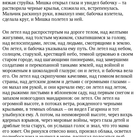
вязкая струйка. Мишка открыл глаза и увидел бабочку – та
растворила черные крылья, сложила их, встрепенулась.
Мальчик раскинул руки, взмахнул ими; бабочка взлетела,
сделала круг, и Мишка полетел за ней.
Он летел над распростертым на дороге телом, над желтыми
жигулями, над толстым мужиком, схватившимся за голову,
над велосипедами, лесом, над людьми, смотрящими в землю.
Он летел, и бабочка указывала ему путь. Он летел над небом,
солнцем, старухой, крестящей небо, темной церковью в своем
старом городе, над шагающими пионерами, над замершими
солдатами и перекопанной танками землей, над войной и
мороженым в шоколадной глазури: он и летел, и бабочка вела
его. Он летел над скрипучими качелями, над гимном великой
страны, над детским домом и детьми с огромными глазами –
он махал им рукой, и они кричали ему; он летел над летом,
над рыжими листьями в яблоневом саду, над первым снегом и
запахом новогодних мандаринов: он летел. Он летел на
огромной высоте, в потоках ветра, рожденного черными
крыльями, в темных облаках – он видел Гагарина и тот
улыбнулся ему. А потом, на неимоверной высоте, через вихрь
ядерных взрывов, через мировые войны, через глаза детей и
дряблые тела старух, он услышал голос и знал, что это мама
его зовет. Он ринулся отвесно вниз, пронзил облака, осветил
полнебосклона и нырнул в море, распугал полосатых рыб,