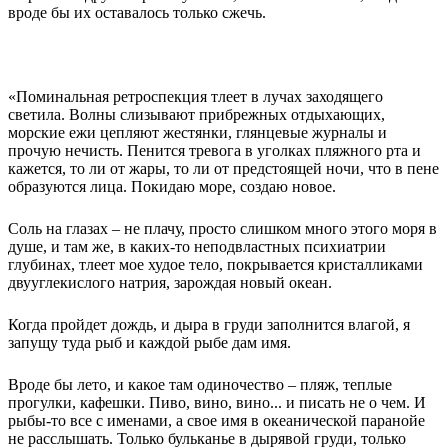
вроде бы их оставалось только сжечь.
«Поминальная ретроспекция тлеет в лучах заходящего
светила. Волны слизывают прибрежных отдыхающих,
морские ежи цепляют жестянки, глянцевые журналы и
прочую нечисть. Пенится тревога в уголках пляжного рта и
кажется, то ли от жары, то ли от предстоящей ночи, что в пене
образуются лица. Покидаю море, создаю новое.
Соль на глазах – не плачу, просто слишком много этого моря в
душе, и там же, в каких-то неподвластных психиатрии
глубинах, тлеет мое худое тело, покрывается кристалликами
двууглекислого натрия, зарождая новый океан.
Когда пройдет дождь, и дыра в груди заполнится влагой, я
запущу туда рыб и каждой рыбе дам имя.
Вроде бы лето, и какое там одиночество – пляж, теплые
прогулки, кафешки. Пиво, вино, вино... и писать не о чем. И
рыбы-то все с именами, а свое имя в океанической паранойе
не расслышать. Только бульканье в дырявой груди, только