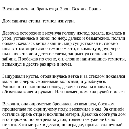
Восклик матери, брань отца. Звон. Вскрик. Брань.
Дом сдвигал стены, темнел изнутри.
Девочка осторожно высунула голову из-под одеяла, вжалась в
угол, уставилась в окно; по небу, далеко и безмятежно, ползли
облака; качалась ветка акации, мир существовал и, словно
ища в этом мире самое темное место, в комнату вдруг, через
пыльное стекло и детские слезы, запрыгнул солнечный
зайчик. Пробежав по стене, он, словно напитавшись темноты,
вспыхнул в десять раз ярче и исчез.
Зашуршали кусты, отодвинулась ветка и за стеклом показался
мальчик с черно-смольными волосами; и улыбнулся.
Удивленно наклонила голову, девочка села на кровати,
обхватила колени руками. Незнакомец помахал рукой и исчез.
Вскочив, она опрометью бросилась из комнаты, босиком
прошлепала по скрипучему полу, выскочила в сад. За спиной
остались брань отца и всхлипы матери. Девочка обогнула дом
и осторожно посмотрела за угол; только там уже не было
никого. Зато метрах в десяти, по оградке, прыгал солнечный