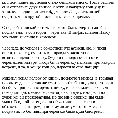
круглой планеты. Людей стало слишком много. Тогда решили
они отправить двух гонцов к богу, и каждому гонцу дать
записку: в одной записке будет просьба сделать людей
смертными, в другой – оставить все как прежде.
С первой запиской, о том, что хотят быть смертными, был
послан заяц, а со второй – черепаха. В мифах племен Ньясу
это были ящерица и хамелеон.
Черепаха не успела на божественную аудиенцию, и люди
стали, наконец, смертными, правда ужасно теперь
возненавидели черепаху, будто и не подозревали о ее
черепашьей натуре. Люди били черепаху палками при каждой
встрече, и та, в конце концов, нарастила себе панцирь.
Михаил понял голову от книги, посмотрел вперед, в трамвай,
на самом деле все так же смотря в себя. Он подумал, что, если
бы богу принесли вторую записку, и все остались вечными,
покорили дно океана, колонизировали луну, изобрели на
худой конец презервативы, но древние африканцы были
умны. В одной легенде они объяснили, как черепаха
обзавелась панцирем, и почему люди умирают. А если
подумать, то без панциря черепаха была куда быстрее…