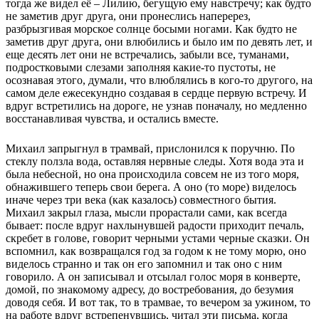
тогда же видел её – Лилию, бегущую ему навстречу; как будто
не заметив друг друга, они пронеслись наперерез,
разбрызгивая морское солнце босыми ногами. Как будто не
заметив друг друга, они влюбились и было им по девять лет, и
еще десять лет они не встречались, забыли все, туманами,
подростковыми слезами заполняя какие-то пустоты, не
осознавая этого, думали, что влюблялись в кого-то другого, на
самом деле ежесекундно создавая в сердце первую встречу. И
вдруг встретились на дороге, не узнав поначалу, но медленно
восстанавливая чувства, и остались вместе.
Михаил запрыгнул в трамвай, прислонился к поручню. По
стеклу ползла вода, оставляя нервные следы. Хотя вода эта и
была небесной, но она происходила совсем не из того моря,
обнажившего теперь свои берега. А оно (то море) виделось
иначе через три века (как казалось) совместного бытия.
Михаил закрыл глаза, мысли прорастали сами, как всегда
бывает: после вдруг нахлынувшей радости приходит печаль,
скребет в голове, говорит черными устами черные сказки. Он
вспомнил, как возвращался год за годом к не тому морю, оно
виделось странно и так он его запомнил и так оно с ним
говорило. А он записывал и отсылал голос моря в конверте,
домой, по знакомому адресу, до востребования, до безумия
доводя себя. И вот так, то в трамвае, то вечером за ужином, то
на работе вдруг встрепенувшись, читал эти письма, когда