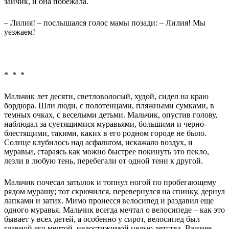
зайчик, и она побежала.
– Лилия! – послышался голос мамы позади: – Лилия! Мы
уезжаем!
* * *
Мальчик лет десяти, светловолосый, худой, сидел на краю
бордюра. Шли люди, с полотенцами, пляжными сумками, в
темных очках, с веселыми детьми. Мальчик, опустив голову,
наблюдал за суетящимися муравьями, большими и черно-
блестящими, такими, каких в его родном городе не было.
Солнце клубилось над асфальтом, искажало воздух, и
муравьи, стараясь как можно быстрее покинуть это пекло,
лезли в любую тень, перебегали от одной тени к другой.
Мальчик почесал затылок и топнул ногой по пробегающему
рядом мурашу; тот скрючился, перевернулся на спинку, дернул
лапками и затих. Мимо пронесся велосипед и раздавил еще
одного муравья. Мальчик всегда мечтал о велосипеде – как это
бывает у всех детей, а особенно у сирот, велосипед был
главной его мечтой, недостижимой целью детства. Важнее