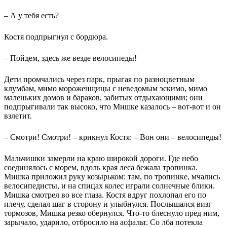
– А у тебя есть?
Костя подпрыгнул с бордюра.
– Пойдем, здесь же везде велосипеды!
Дети промчались через парк, прыгая по разноцветным
клумбам, мимо мороженщицы с неведомым эскимо, мимо
маленьких домов и бараков, забитых отдыхающими; они
подпрыгивали так высоко, что Мишке казалось – вот-вот и он
взлетит.
– Смотри! Смотри! – крикнул Костя: – Вон они – велосипеды!
Мальчишки замерли на краю широкой дороги. Где небо
соединялось с морем, вдоль края леса бежала тропинка.
Мишка приложил руку козырьком: там, по тропинке, мчались
велосипедисты, и на спицах колес играли солнечные блики.
Мишка смотрел во все глаза. Костя вдруг похлопал его по
плечу, сделал шаг в сторону и улыбнулся. Послышался визг
тормозов, Мишка резко обернулся. Что-то блеснуло пред ним,
зарычало, ударило, отбросило на асфальт. Со лба потекла