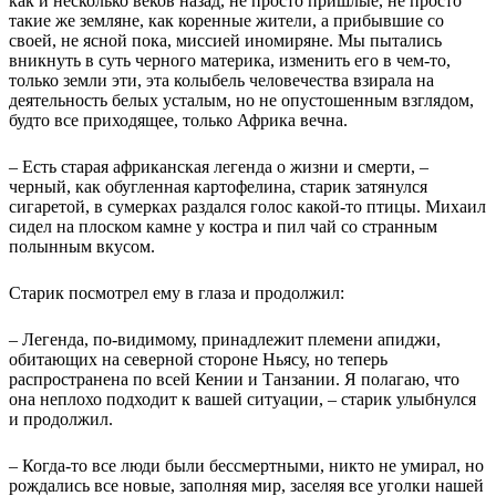
как и несколько веков назад, не просто пришлые, не просто
такие же земляне, как коренные жители, а прибывшие со
своей, не ясной пока, миссией иномиряне. Мы пытались
вникнуть в суть черного материка, изменить его в чем-то,
только земли эти, эта колыбель человечества взирала на
деятельность белых усталым, но не опустошенным взглядом,
будто все приходящее, только Африка вечна.
– Есть старая африканская легенда о жизни и смерти, –
черный, как обугленная картофелина, старик затянулся
сигаретой, в сумерках раздался голос какой-то птицы. Михаил
сидел на плоском камне у костра и пил чай со странным
полынным вкусом.
Старик посмотрел ему в глаза и продолжил:
– Легенда, по-видимому, принадлежит племени апиджи,
обитающих на северной стороне Ньясу, но теперь
распространена по всей Кении и Танзании. Я полагаю, что
она неплохо подходит к вашей ситуации, – старик улыбнулся
и продолжил.
– Когда-то все люди были бессмертными, никто не умирал, но
рождались все новые, заполняя мир, заселяя все уголки нашей