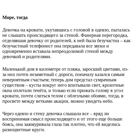
Море, тогда
Девочка на кровати, укутавшись с головой в одеяло, пыталась
не слышать происходящего за стеной. Фанерная перегородка,
отделявшая девочку от родителей, к ней была безучастна – как
безучастный телефонист она передавала все звуки и
одновременно вставала непреодолимой стеной между
девочкой и родителями.
Маленький дом в километре от пляжа, заросший цветами, из-
за них почти незаметный с дороги, поначалу казался самым
невероятным счастьем; теперь дом предстал сумрачным
существом – кусты вокруг него впитывали свет, крохотные
окна оплетали тенёта, и только если прижать голову в угол
кровати, почти слиться телом с облезлыми обоями, тогда, в
просвете между ветками акации, можно увидеть небо.
Через одеяло и стену девочка слышала все – вряд ли
воспринимая смысл происходящего и от этого еще больше
боясь, она зажмуривала глаза так плотно, что ей виделись
разноцветные круги.