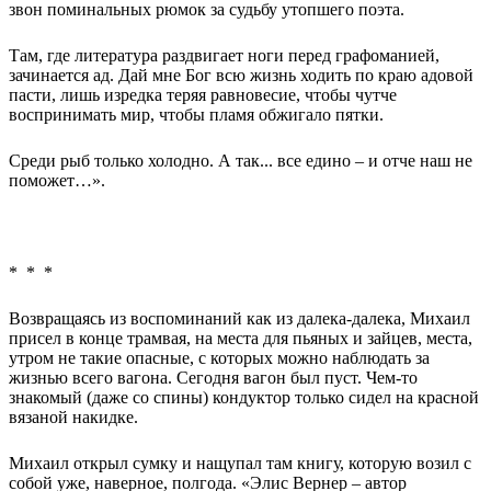
звон поминальных рюмок за судьбу утопшего поэта.
Там, где литература раздвигает ноги перед графоманией,
зачинается ад. Дай мне Бог всю жизнь ходить по краю адовой
пасти, лишь изредка теряя равновесие, чтобы чутче
воспринимать мир, чтобы пламя обжигало пятки.
Среди рыб только холодно. А так... все едино – и отче наш не
поможет…».
* * *
Возвращаясь из воспоминаний как из далека-далека, Михаил
присел в конце трамвая, на места для пьяных и зайцев, места,
утром не такие опасные, с которых можно наблюдать за
жизнью всего вагона. Сегодня вагон был пуст. Чем-то
знакомый (даже со спины) кондуктор только сидел на красной
вязаной накидке.
Михаил открыл сумку и нащупал там книгу, которую возил с
собой уже, наверное, полгода. «Элис Вернер – автор