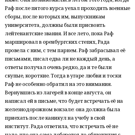
Раф после пятого курса уехал проходить военные
сборы, после которых им, выпускникам
университета, должны были присвоить
лейтенантские звания. И все лето, пока Раф
маршировал в оренбургских степях, Рада
провела с ним, с тем парнем. Раф забрасывал её
письмами, писал едва ли не каждый день, а
ответы получал очень редко, да и те были
скупые, короткие. Тогда в угаре любви и тоски
Раф не особенно обратил на это внимания.
Вернувшись из лагерей в конце августа, он
написал ей в письме, что будет встречать её на
железнодорожном вокзале: она должна была
приехать после каникул на учебу в свой
институт. Рада ответила, что встречать её не
надо, что она сама доберется до общежития с