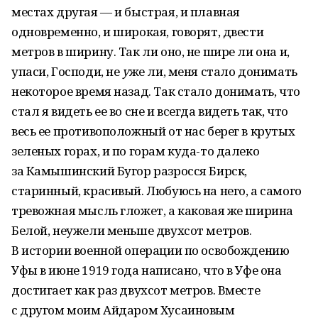
местах другая — и быстрая, и плавная
одновременно, и широкая, говорят, двести
метров в ширину. Так ли оно, не шире ли она и,
упаси, Господи, не
у
же ли, меня стало донимать
некоторое время назад. Так стало донимать, что
стал я видеть ее во сне и всегда видеть так, что
весь ее противоположный от нас берег в крутых
зеленых горах, и по горам куда-то далеко
за Камышинский Бугор разросся Бирск,
старинный, красивый. Любуюсь на него, а самого
тревожная мысль гложет, а каковая же ширина
Белой, неужели меньше двухсот метров.
В истории военной операции по освобождению
Уфы в июне 1919 года написано, что в Уфе она
достигает как раз двухсот метров. Вместе
с другом моим Айдаром Хусаиновым