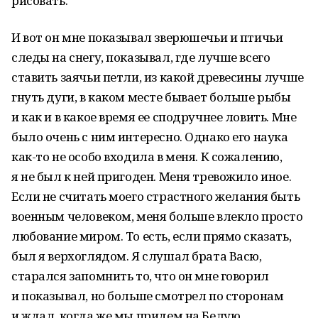
рисовать.
И вот он мне показывал зверюшечьи и птичьи
следы на снегу, показывал, где лучше всего
ставить заячьи петли, из какой древесины лучше
гнуть дуги, в каком месте бывает больше рыбы
и как и в какое время ее сподручнее ловить. Мне
было очень с ним интересно. Однако его наука
как-то не особо входила в меня. К сожалению,
я не был к ней пригоден. Меня тревожило иное.
Если не считать моего страстного желания быть
военным человеком, меня больше влекло просто
любование миром. То есть, если прямо сказать,
был я верхоглядом. Я слушал брата Васю,
старался запомнить то, что он мне говорил
и показывал, но больше смотрел по сторонам
и ждал, когда же мы придем на Белую.