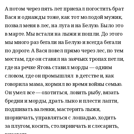
А потом через пять лет приехал погостить брат
Вася и однажды тоже, как тот молодой мужик,
позвал меня в лес, на луга и на Белую. Было это
в марте. Мы встали на лыжи и пошли. До этого
мы много раз бегали на Белую и всегда бегали
по дороге. А Вася повел прямо через лес, по тем
местам, где он ставил на заячьих тропах петли,
где на речке Ятовь ставил морды — одним
словом, где он промышлял в детстве и, как
говорила мама, кормил во время войны семью.
Он умел все — охотиться, ловить рыбу, вязать
бредни и морды, драть лыко и плести лапти,
подшивать валенки, мастерить лыжи,
шорничать, управляться с лошадью, ходить
за плугом, косить, столярничать и слесарить,