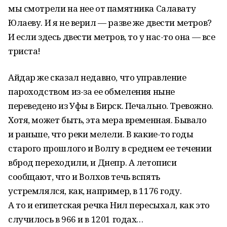
мы смотрели на нее от памятника Салавату
Юлаеву. И я не верил — разве же двести метров?
И если здесь двести метров, то у нас-то она — все
триста!
Айдар же сказал недавно, что управление
пароходством из-за ее обмеления ныне
переведено из Уфы в Бирск. Печально. Тревожно.
Хотя, может быть, эта мера временная. Бывало
и раньше, что реки мелели. В какие-то годы
старого прошлого и Волгу в среднем ее течении
вброд переходили, и Днепр. А летописи
сообщают, что и Волхов течь вспять
устремлялся, как, например, в 1176 году.
А то и египетская речка Нил пересыхал, как это
случилось в 966 и в 1201 годах…