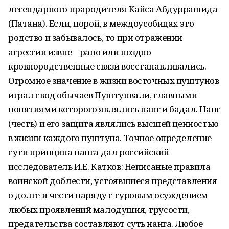
легендарного прародителя Кайса Абдуррашида
(Патана). Если, порой, в междоусобицах это
родство и забывалось, то при отражении
агрессии извне – рано или поздно
кровнородственные связи восстанавливались.
Огромное значение в жизни восточных пуштунов
играл свод обычаев Пуштунвали, главными
понятиями которого являлись нанг и бадал. Нанг
(честь) и его защита являлись высшей ценностью
в жизни каждого пуштуна. Точное определение
сути принципа нанга дал российский
исследователь И.Е. Катков: Неписаные правила
воинской доблести, устоявшиеся представления
о долге и чести наряду с суровым осуждением
любых проявлений малодушия, трусости,
предательства составляют суть нанга. Любое