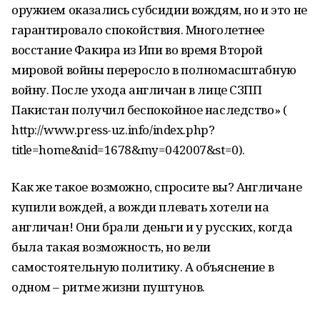
оружием оказались субсидии вождям, но и это не
гарантировало спокойствия. Многолетнее
восстание Факира из Ипи во время Второй
мировой войны переросло в полномасштабную
войну. После ухода англичан в лице СЗПП
Пакистан получил беспокойное наследство» (
http://www.press-uz.info/index.php?
title=home&nid=1678&my=042007&st=0).
Как же такое возможно, спросите вы? Англичане
купили вождей, а вожди плевать хотели на
англичан! Они брали деньги и у русских, когда
была такая возможность, но вели
самостоятельную политику. А объяснение в
одном – ритме жизни пуштунов.