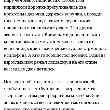
пару человек и гиппопотам. По желтой
кирпичной дорожке прогуливались две
крохотные девочки, держась за ручки, а позади
них плелись два пухленьких-кругленьких
пацаненка с зонтиками в руках. Те и другие
звончато хохотали. Временами доносились до
меня треньканье металлического звонка от
велосипеда, приятные «цепки» губной гармошки,
ксилофона. А кто-то вообще пел песенки. Один из
взрослых изображал лошадку, и на его спине
восседало двое детишек.
Нет, пожалуй, мне не хватит тысячи жизней,
чтобы описать то бурление, извержение, что
творилось в том распрекрасном местечке. Я не
знаю, но здесь со всей очевидностью сошлись на
перекрестке миры хроник Нарнии,