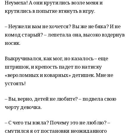
Неумеха! А они крутились возле меня и
крутились в попытке втянуть в игру.
– Неужели вам не хочется? Вы же не бяка? И не
комод старый? – лепетала она, высоко вздернув
носик.
Выкручивался, как мог, но казалось – еще
штришок, и крепость падет по натиску
«вероломных и коварных» детишек. Мне не
устоять!
– Вы, верно, детей не любите? – подвела свою
черту девочка.
– С чего ты взяла? Почему это не люблю? –
смутился я от постановки неожиданного