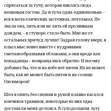
спрятаться за тучу, которая явилась сюда
незваным гостем. Да и туча одна-одинешенька –
вся в металлических застежках, петельках. Не
знала она, лить или не лить ей проливным
дождем, – в ступоре, стало быть. Мне же от
остальных причуд лучше! Задрав голову вверх, я
плыл мысленно вместе с кудрявыми
сметанообразными облаками, а они вроде как
попаданцы – возвращались обратно. И посему
добавил бы, что и на небе нет пятен. Их не может
быть, как не может быть пятен и на солнце.
Оксюморон!
Шел я опять без спешки и рукой плавно касался
кончиков травинок, некоторые из них едва
доставали меня до пояса. В суходольном лугу