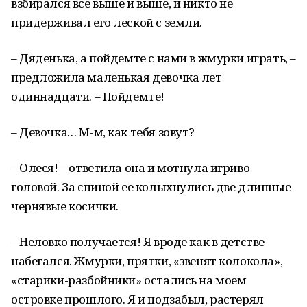
взбирался все выше и выше, и никто не
придерживал его леской с земли.
– Дяденька, а пойдемте с нами в жмурки играть, –
предложила маленькая девочка лет
одиннадцати. – Пойдемте!
– Девочка… М-м, как тебя зовут?
– Олеся! – ответила она и мотнула игриво
головой. За спиной ее колыхнулись две длинные
чернявые косички.
– Неловко получается! Я вроде как в детстве
набегался. Жмурки, прятки, «звенят колокола»,
«старики-разбойники» остались на моем
островке прошлого. Я и подзабыл, растерял