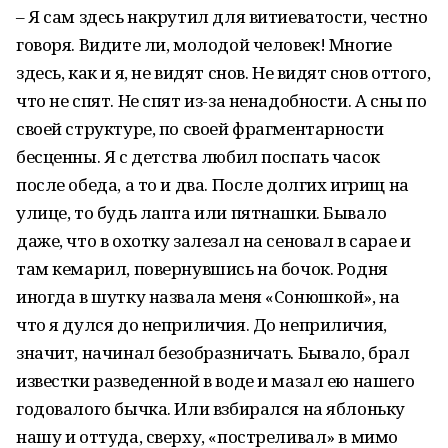
– Я сам здесь накрутил для витиеватости, честно
говоря. Видите ли, молодой человек! Многие
здесь, как и я, не видят снов. Не видят снов оттого,
что не спят. Не спят из-за ненадобности. А сны по
своей структуре, по своей фрагментарности
бесценны. Я с детства любил поспать часок
после обеда, а то и два. После долгих игрищ на
улице, то будь лапта или пятнашки. Бывало
даже, что в охотку залезал на сеновал в сарае и
там кемарил, повернувшись на бочок. Родня
иногда в шутку назвала меня «Сонюшкой», на
что я дулся до неприличия. До неприличия,
значит, начинал безобразничать. Бывало, брал
известки разведенной в воде и мазал ею нашего
годовалого бычка. Или взбирался на яблоньку
нашу и оттуда, сверху, «постреливал» в мимо