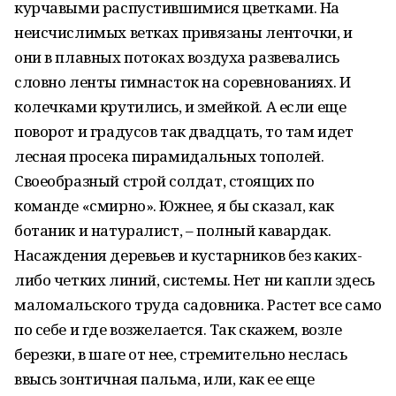
курчавыми распустившимися цветками. На
неисчислимых ветках привязаны ленточки, и
они в плавных потоках воздуха развевались
словно ленты гимнасток на соревнованиях. И
колечками крутились, и змейкой. А если еще
поворот и градусов так двадцать, то там идет
лесная просека пирамидальных тополей.
Своеобразный строй солдат, стоящих по
команде «смирно». Южнее, я бы сказал, как
ботаник и натуралист, – полный кавардак.
Насаждения деревьев и кустарников без каких-
либо четких линий, системы. Нет ни капли здесь
маломальского труда садовника. Растет все само
по себе и где возжелается. Так скажем, возле
березки, в шаге от нее, стремительно неслась
ввысь зонтичная пальма, или, как ее еще