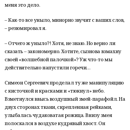
меня это дело.
– Как-то все уныло, минорно звучит с ваших слов,
– резюмировал я.
– Отчего ж уныло?! Хотя, не знаю. Но верно ли
сказать – закономерно. Хотите, сызнова взмахну
своей «волшебной палочкой»? Уж что-то мы
действительно напустили горечи…
Симеон Сергеевич проделал ту же манипуляцию
с кисточкой и красками и «тюкнул» небо.
Взметнулся ввысь воздушный змей-парафойл. На
двух сторонах ткани, скрепленная рейками,
улыбалась чудаковатая рожица. Внизу змея
полоскался в воздухе кудрявый хвост. Он