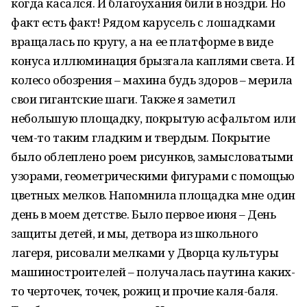
когда касался. И благоухания били в ноздри. Но
факт есть факт! Рядом карусель с лошадками
вращалась по кругу, а на ее платформе в виде
конуса иллюминация брызгала каплями света. И
колесо обозрения – махина будь здоров – мерила
свои гигантские шаги. Также я заметил
небольшую площадку, покрытую асфальтом или
чем-то таким гладким и твердым. Покрытие
было облеплено роем рисунков, замысловатыми
узорами, геометрическими фигурами с помощью
цветных мелков. Напомнила площадка мне один
день в моем детстве. Было первое июня – День
защиты детей, и мы, детвора из школьного
лагеря, рисовали мелками у Дворца культуры
машиностроителей – получалась паутина каких-
то черточек, точек, рожиц и прочие каля-баля.