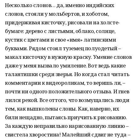
Несколько слонов… да, именно индийских
слонов, стояли у мольбертов, и хоботом,
придерживая кисточку, рисовали на холсте-
бумаге: дерево с листьями, облако, солнце,
кустик с цветами и свое «имя» латинскими
буквами. Рядом стоял туземец полуодетый –
макал кисточку в нужную краску. Умение слонов
даже у меня вызвало умиление. Вот ведь какие
талантишки среди зверья. Но когда стал читать
комментарии к видеороликам, то веришь ли, –
почти ни одного положительного отзыва. И гнев
лился рекой. Все оттого, что возмущались люди
тем, как вышколены слоны. Как, наверно, их
били нещадно, пытаясь приучить к рисованию.
За каждую неправильно нарисованную линию –
свистела хворостина! Малейший сдвиг не туда –