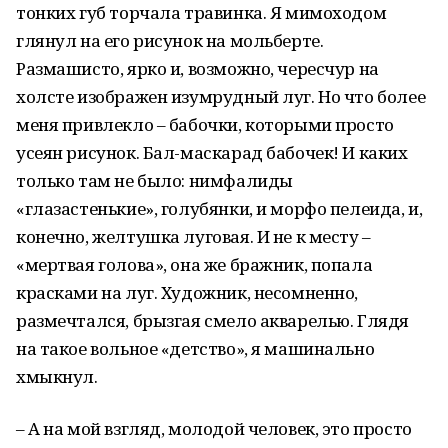
тонких губ торчала травинка. Я мимоходом
глянул на его рисунок на мольберте.
Размашисто, ярко и, возможно, чересчур на
холсте изображен изумрудный луг. Но что более
меня привлекло – бабочки, которыми просто
усеян рисунок. Бал-маскарад бабочек! И каких
только там не было: нимфалиды
«глазастенькие», голубянки, и морфо пелеида, и,
конечно, желтушка луговая. И не к месту –
«мертвая голова», она же бражник, попала
красками на луг. Художник, несомненно,
размечтался, брызгая смело акварелью. Глядя
на такое вольное «детство», я машинально
хмыкнул.
– А на мой взгляд, молодой человек, это просто