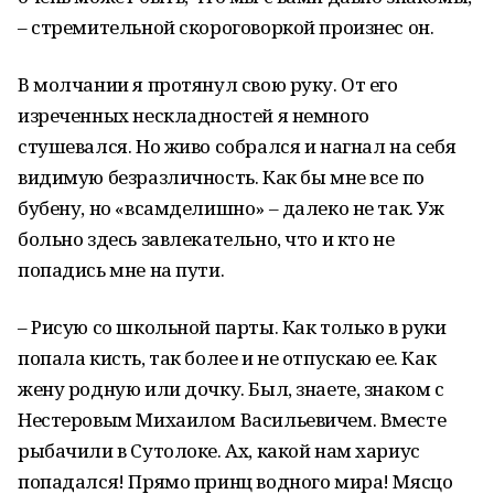
– стремительной скороговоркой произнес он.
В молчании я протянул свою руку. От его
изреченных нескладностей я немного
стушевался. Но живо собрался и нагнал на себя
видимую безразличность. Как бы мне все по
бубену, но «всамделишно» – далеко не так. Уж
больно здесь завлекательно, что и кто не
попадись мне на пути.
– Рисую со школьной парты. Как только в руки
попала кисть, так более и не отпускаю ее. Как
жену родную или дочку. Был, знаете, знаком с
Нестеровым Михаилом Васильевичем. Вместе
рыбачили в Сутолоке. Ах, какой нам хариус
попадался! Прямо принц водного мира! Мясцо