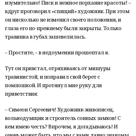
изумительно! Писк и нежное порхание красоты! –
вдруг проговорил «спящий» художник. При этом
он нисколько не изменил своего положения, и
глаза его по-прежнему были закрыты. Только
травинка в губах зашевелилась.
– Простите, – в недоумении прошептал я.
Тут он привстал, отряхиваясь от мишуры
травянистой, и поправил свой берет с
помпошкой. И протянул мне руку для
приветствия:
– Симеон Сергеевич! Художник-живописец,
вольнодумщик и строитель сонных замков! С
кем имею честь? Впрочем, я догадываюсь! И
очень может быть, что мы с вами давно знакомы,