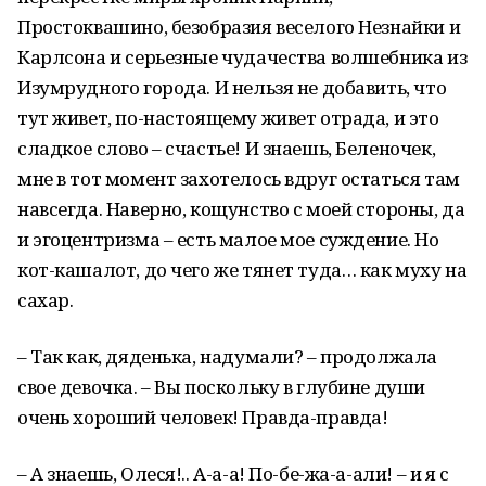
Простоквашино, безобразия веселого Незнайки и
Карлсона и серьезные чудачества волшебника из
Изумрудного города. И нельзя не добавить, что
тут живет, по-настоящему живет отрада, и это
сладкое слово – счастье! И знаешь, Беленочек,
мне в тот момент захотелось вдруг остаться там
навсегда. Наверно, кощунство с моей стороны, да
и эгоцентризма – есть малое мое суждение. Но
кот-кашалот, до чего же тянет туда… как муху на
сахар.
– Так как, дяденька, надумали? – продолжала
свое девочка. – Вы поскольку в глубине души
очень хороший человек! Правда-правда!
– А знаешь, Олеся!.. А-а-а! По-бе-жа-а-али! – и я с