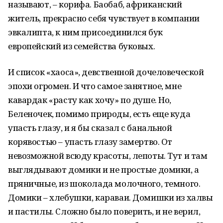
называют, – корифа. Баобаб, африканский
житель, прекрасно себя чувствует в компании
эвкалипта, к ним присоединился бук
европейский из семейства буковых.
И список «хаоса», девственной дочеловеческой
эпохи огромен. И что самое занятное, мне
кавардак «расту как хочу» по душе. Но,
Беленочек, помимо природы, есть еще куда
упасть глазу, и я бы сказал с банальной
корявостью – упасть глазу замертво. От
невозможной всюду красоты, лепоты. Тут и там
выглядывают домики и не простые домики, а
пряничные, из шоколада молочного, темного.
Домики – хлебушки, караваи. Домишки из халвы
и пастилы. Сложно было поверить, и не верил,