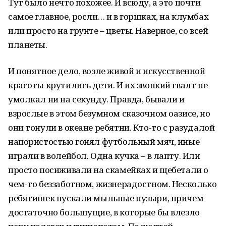
Тут было нечто похожее. И всюду, а это почти
самое главное, росли… и в горшках, на клумбах
или просто на грунте – цветы. Наверное, со всей
планеты.
И понятное дело, возле живой и искусственной
красоты крутились дети. И их звонкий гвалт не
умолкал ни на секунду. Правда, бывали и
взрослые в этом безумном сказочном оазисе, но
они тонули в океане ребятни. Кто-то с разудалой
напористостью гонял футбольный мяч, иные
играли в волейбол. Одна кучка – в лапту. Или
просто посиживали на скамейках и щебетали о
чем-то беззаботном, жизнерадостном. Несколько
ребятишек пускали мыльные пузыри, причем
достаточно большущие, в которые бы влезло