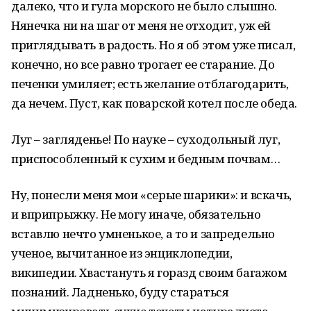
далеко, что и гула морского не было слышно.
Нянечка ни на шаг от меня не отходит, уж ей
приглядывать в радость. Но я об этом уже писал,
конечно, но все равно трогает ее старание. До
печенки умиляет; есть желание отблагодарить,
да нечем. Пуст, как поварской котел после обеда.
Луг – загляденье! По науке – суходольный луг,
приспособленный к сухим и бедным почвам…
Ну, понесли меня мои «серые шарики»: и вскачь,
и вприпрыжку. Не могу иначе, обязательно
вставлю нечто умненькое, а то и запредельно
ученое, вычитанное из энциклопедии,
википедии. Хвастануть я горазд своим багажом
познаний. Ладненько, буду стараться