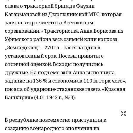
слава о тракторной бригаде Фаузии
Кагармановой из Дюртюлинской МТС, которая
заняла второе место во Всесоюзном
соревновании. «Трактористка Анна Борисова из
Уфимского района весь озимый клин колхоза
„Земледелец“ – 270 га – засеяла одна в
установленный срок. Посевы приняты с
отличной оценкой. Всходы получились
дружные. На подъеме зяби Анна выполнила
задание на 136 % и сэкономила 110 кг горючего»,
писала об ударнице-стахановке газета «Красная
Башкирия» (4.01.1942 г., № 3).
В республике повсеместно приступили к
созданию всенародного ополчения на