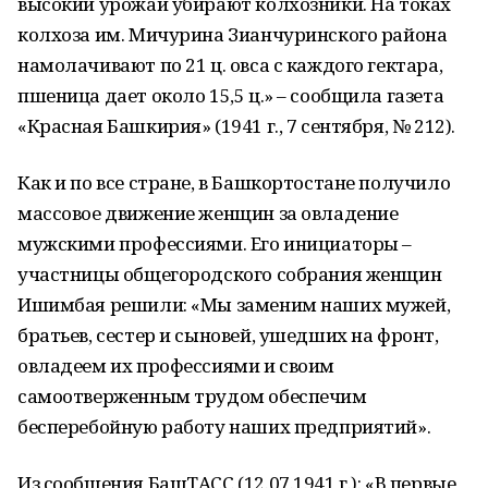
высокий урожай убирают колхозники. На токах
колхоза им. Мичурина Зианчуринского района
намолачивают по 21 ц. овса с каждого гектара,
пшеница дает около 15,5 ц.» – сообщила газета
«Красная Башкирия» (1941 г., 7 сентября, № 212).
Как и по все стране, в Башкортостане получило
массовое движение женщин за овладение
мужскими профессиями. Его инициаторы –
участницы общегородского собрания женщин
Ишимбая решили: «Мы заменим наших мужей,
братьев, сестер и сыновей, ушедших на фронт,
овладеем их профессиями и своим
самоотверженным трудом обеспечим
бесперебойную работу наших предприятий».
Из сообщения БашТАСС (12.07.1941 г.): «В первые