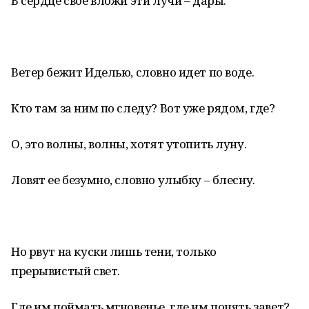
В сердце свое вложи эти лучи – дары.
Ветер бежит Иделью, словно идет по воде.
Кто там за ним по следу? Вот уже рядом, где?
О, это волны, волны, хотят утопить луну.
Ловят ее безумно, словно улыбку – блесну.
Но рвут на куски лишь тени, только
прерывистый свет.
Где им поймать мгновенье, где им понять завет?