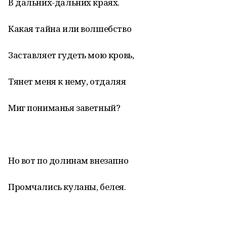
В дальних-дальних краях.
Какая тайна или волшебство
Заставляет гудеть мою кровь,
Тянет меня к нему, отдаляя
Миг пониманья заветный?
Но вот по долинам внезапно
Промчались куланы, белея.