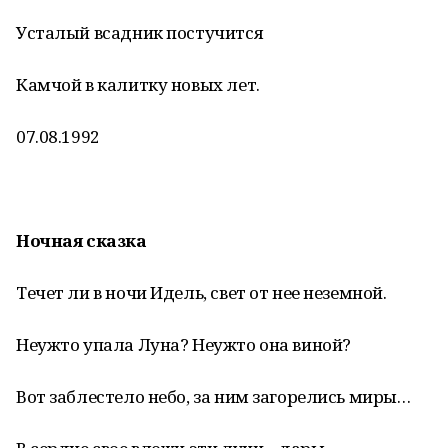
Усталый всадник постучится
Камчой в калитку новых лет.
07.08.1992
Ночная сказка
Течет ли в ночи Идель, свет от нее неземной.
Неужто упала Луна? Неужто она виной?
Вот заблестело небо, за ним загорелись миры…