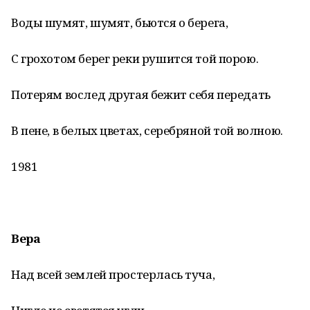
Воды шумят, шумят, бьются о берега,
С грохотом берег реки рушится той порою.
Потерям вослед другая бежит себя передать
В пене, в белых цветах, серебряной той волною.
1981
Вера
Над всей землей простерлась туча,