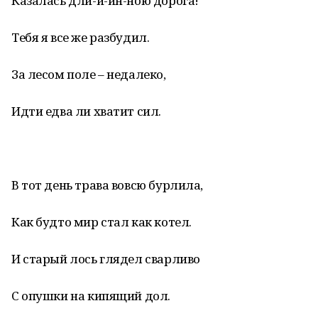
Казалась дли-и-ин-ною дорога!
Тебя я все же разбудил.
За лесом поле – недалеко,
Идти едва ли хватит сил.
В тот день трава вовсю бурлила,
Как будто мир стал как котел.
И старый лось глядел сварливо
С опушки на кипящий дол.