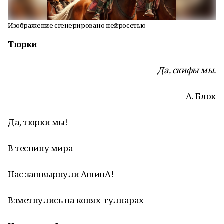
Изображение сгенерировано нейросетью
Тюрки
Да, скифы мы.
А. Блок
Да, тюрки мы!
В теснину мира
Нас зашвырнули АшинА!
Взметнулись на конях-тулпарах