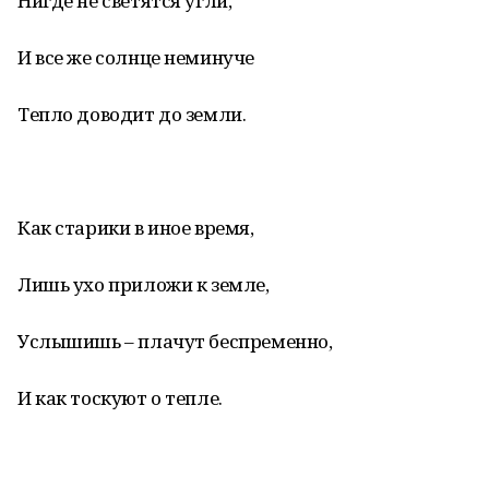
Нигде не светятся угли,
И все же солнце неминуче
Тепло доводит до земли.
Как старики в иное время,
Лишь ухо приложи к земле,
Услышишь – плачут беспременно,
И как тоскуют о тепле.