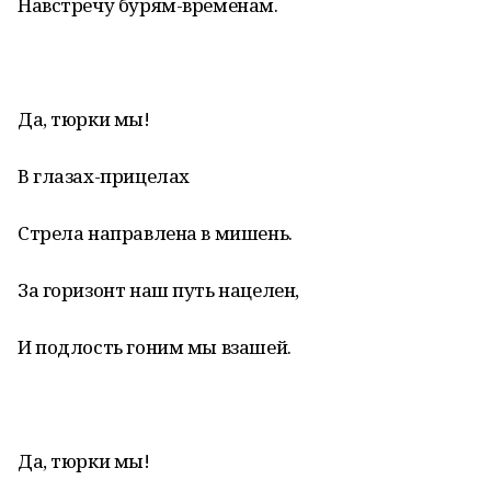
Навстречу бурям-временам.
Да, тюрки мы!
В глазах-прицелах
Стрела направлена в мишень.
За горизонт наш путь нацелен,
И подлость гоним мы взашей.
Да, тюрки мы!