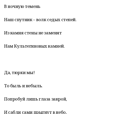
В ночную темень
Наш спутник – волк седых степей.
Из камня стены не заменят
Нам Культегиновых камней.
Да, тюрки мы!
То быль и небыль.
Попробуй лишь глаза закрой,
И сабли сами прыгнут в небо,