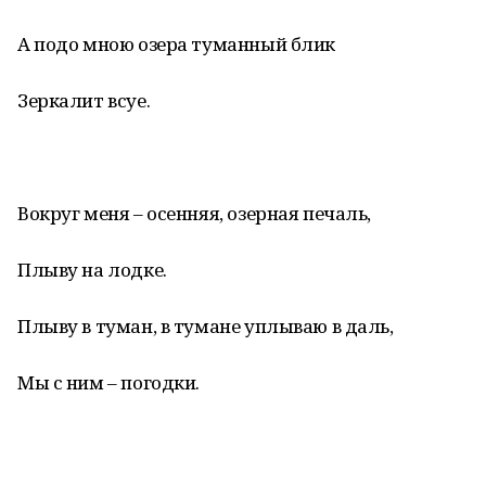
А подо мною озера туманный блик
Зеркалит всуе.
Вокруг меня – осенняя, озерная печаль,
Плыву на лодке.
Плыву в туман, в тумане уплываю в даль,
Мы с ним – погодки.