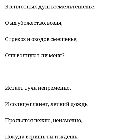
Бесплотных душ всемельтешенье,
О их убожество, возня,
Стрекоз и оводов смешенье,
Они волнуют ли меня?
Истает туча непременно,
И солнце глянет, летний дождь
Прольется нежно, неизменно,
Покуда веришь ты и ждешь.