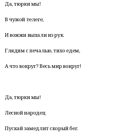
Да, тюрки мы!
В чужой телеге,
И вожжи выпали из рук.
Глядим с печалью, тихо едем,
А что вокруг? Весь мир вокруг!
Да, тюрки мы!
Лесной народец
Пускай замедлит скорый бег.