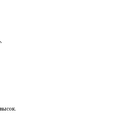
,
высок.