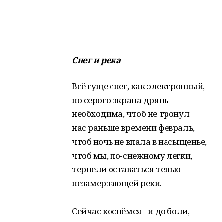
Снег и река
Всё гуще снег, как электронный,
но серого экрана дрянь
необходима, чтоб не тронул
нас раньше времени февраль,
чтоб ночь не впала в насыщенье,
чтоб мы, по-снежному легки,
терпели оставаться тенью
незамерзающей реки.
Сейчас коснёмся - и до боли,