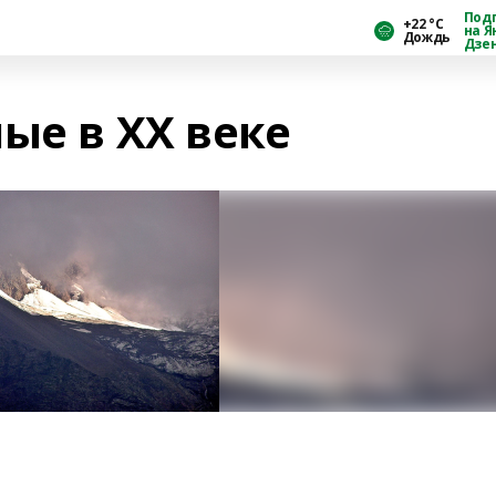
Под
+22 °С
на Я
Дождь
Дзе
ые в ХХ веке