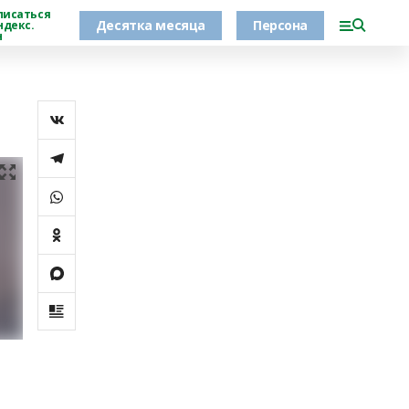
писаться
Десятка месяца
Персона
ндекс.
н