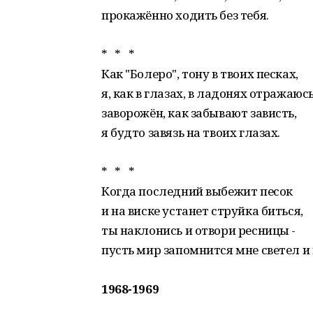
прокажённо ходить без тебя.
* * *
Как "Болеро", тону в твоих песках,
я, как в глазах, в ладонях отражаюсь
заворожён, как забывают зависть,
я будто завязь на твоих глазах.
* * *
Когда последний выбежит песок
и на виске устанет струйка биться,
ты наклонись и отвори ресницы -
пусть мир запомнится мне светел и 
1968-1969