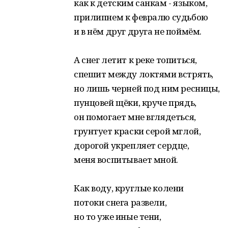
как к детским санкам - языком,
прилипнем к февралю судьбою
и в нём друг друга не поймём.
А снег летит к реке топиться,
спешит между локтями встрять,
но лишь черней под ним ресницы,
пунцовей щёки, круче прядь,
он помогает мне вглядеться,
грунтует краски серой мглой,
дорогой укрепляет сердце,
меня воспитывает мной.
Как воду, круглые колени
потоки cнега развели,
но то уже иные тени,