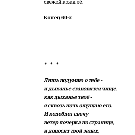
свежей кожи её.
Конец 60-х
* * *
Лишь подумаю о тебе -
и дыханье становится чище,
как дыханье твоё -
я сквозь ночь ощущаю его.
И колеблет свечу
ветер почерка по странице,
и доносит твой запах,