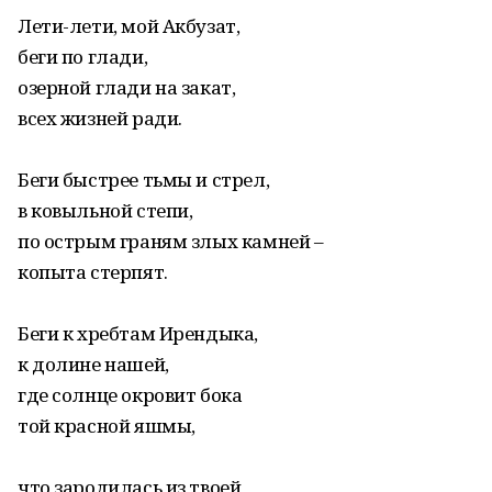
Лети-лети, мой Акбузат,
беги по глади,
озерной глади на закат,
всех жизней ради.
Беги быстрее тьмы и стрел,
в ковыльной степи,
по острым граням злых камней –
копыта стерпят.
Беги к хребтам Ирендыка,
к долине нашей,
где солнце окровит бока
той красной яшмы,
что зародилась из твоей