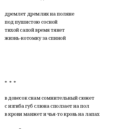
дремлет дремлик на поляне
под пушистою сосной
тихой сапой время тянет
жизнь-котомку за спиной
* * *
в довесок снам сомнительный сюжет
с изгиба губ слюна сползает на пол
в крови манжет и чья-то кровь на лапах