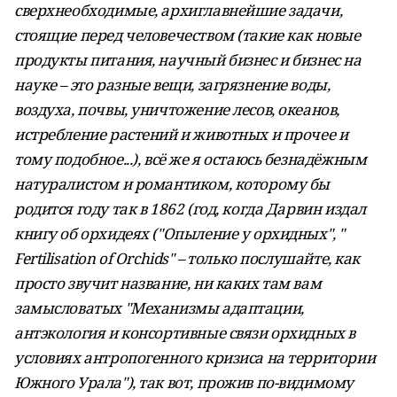
сверхнеобходимые, архиглавнейшие задачи,
стоящие перед человечеством (такие как новые
продукты питания, научный бизнес и бизнес на
науке – это разные вещи, загрязнение воды,
воздуха, почвы, уничтожение лесов, океанов,
истребление растений и животных и прочее и
тому подобное...), всё же я остаюсь безнадёжным
натуралистом и романтиком, которому бы
родится году так в 1862 (год, когда Дарвин издал
книгу об орхидеях ("Опыление у орхидных", "
Fertilisation of Orchids" – только послушайте, как
просто звучит название, ни каких там вам
замысловатых "Механизмы адаптации,
антэкология и консортивные связи орхидных в
условиях антропогенного кризиса на территории
Южного Урала"), так вот, прожив по-видимому