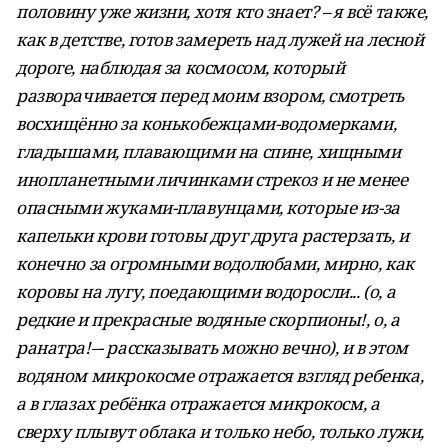
половину уже жизни, хотя кто знает? – я всё также,
как в детстве, готов замереть над лужей на лесной
дороге, наблюдая за космосом, который
разворачивается перед моим взором, смотреть
восхищённо за конькобежцами-водомерками,
гладышами, плавающими на спине, хищными
инопланетными личинками стрекоз и не менее
опасными жуками-плавунцами, которые из-за
капельки крови готовы друг друга растерзать, и
конечно за огромными водолюбами, мирно, как
коровы на лугу, поедающими водоросли... (о, а
редкие и прекрасные водяные скорпионы!, о, а
ранатра!–- рассказывать можно вечно), и в этом
водяном микрокосме отражается взгляд ребенка,
а в глазах ребёнка отражается микрокосм, а
сверху плывут облака и только небо, только лужи,