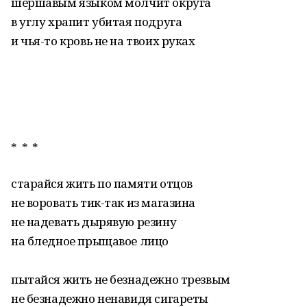
шершавым языком молчит округа
в углу храпит убитая подруга
и чья-то кровь не на твоих руках
* * *
старайся жить по памяти отцов
не воровать тик-так из магазина
не надевать дырявую резину
на бледное прыщавое лицо
пытайся жить не безнадежно трезвым
не безнадежно ненавидя сигареты