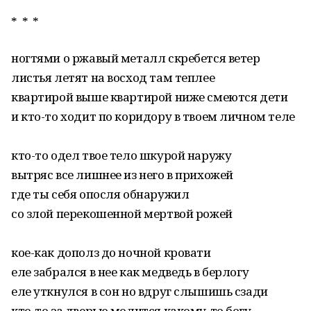
* * *
ногтями о ржавый металл скребется ветер
листья летят на восход там теплее
квартирой выше квартирой ниже смеются дети
и кто-то ходит по коридору в твоем личном теле
кто-то одел твое тело шкурой наружу
вытряс все лишнее из него в прихожей
где ты себя опосля обнаружил
со злой перекошенной мертвой рожей
кое-как дополз до ночной кровати
еле забрался в нее как медведь в берлогу
еле уткнулся в сон но вдруг слышишь сзади
кто-то за дверью молится какому-то богу