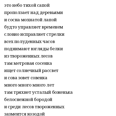
это небо тихой сапой
проползает над деревьями
и сосна мохнатой лапой
будто управляет временем
словно исправляет стрелки
всех полуденных часов
поднимают взгляды белки
из твороженных лесов
там метровая сосенка
ищет солнечный рассвет
и сова зовет совенка
много много много лет
там тряхнет усталый боженька
белоснежной бородой
и среди лесов твороженных
зазмеится козодой