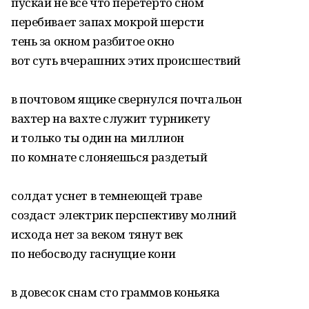
пускай не все что перетерто сном
перебивает запах мокрой шерсти
тень за окном разбитое окно
вот суть вчерашних этих происшествий
в почтовом ящике свернулся почтальон
вахтер на вахте служит турникету
и только ты один на миллион
по комнате слоняешься раздетый
солдат уснет в темнеющей траве
создаст электрик перспективу молний
исхода нет за веком тянут век
по небосводу гаснущие кони
в довесок снам сто граммов коньяка