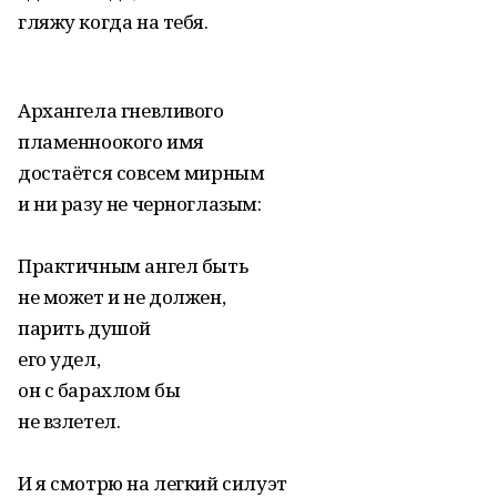
гляжу когда на тебя.
Архангела гневливого
пламенноокого имя
достаётся совсем мирным
и ни разу не черноглазым:
Практичным ангел быть
не может и не должен,
парить душой
его удел,
он с барахлом бы
не взлетел.
И я смотрю на легкий силуэт