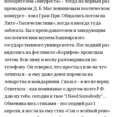
победителем «Мяуфеста» – тогда на первый раз
проводимом Д. Б. Масленниковым поэтическом
конкурсе – взял Гран-При. Общались потом на
Лито «Тысячелистник», когда я иногда туда
забегала. Был преподавателем и заведующим
зоологическим музеем Башкирского
государственного университета. Последний раз
виделись на фестивале «Корифеи» прошлым
летом. Всю зиму и весну разговаривали по
телефону. Он говорил, что простыл и не на что
лечиться – я ему даже денег перевела на
лекарства и мандаринки. Сказал – я же не верну.
Ответила – как поминанье о другом поэте Р.Ф.
даю их тебе, сегодня я твое "I Need Somebody"…
Обменивались стихами – последний раз 1
апреля, я послала ему стих «Сон о зелёной реке»