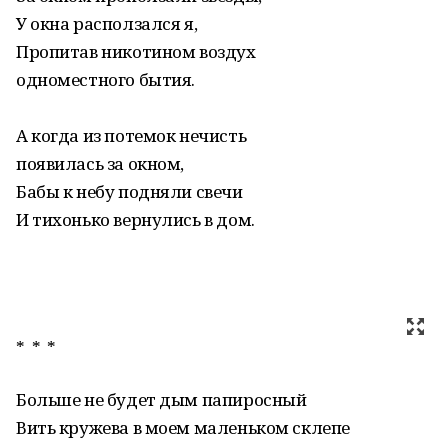
У окна расползался я,
Пропитав никотином воздух
одноместного бытия.
А когда из потемок нечисть
появилась за окном,
Бабы к небу подняли свечи
И тихонько вернулись в дом.
* * *
Больше не будет дым папиросный
Вить кружева в моем маленьком склепе