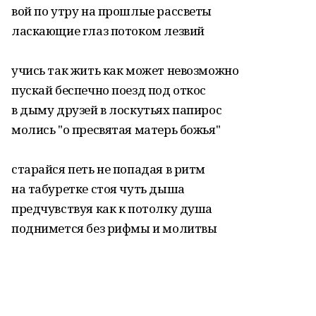
вой по утру на прошлые рассветы
ласкающие глаз потоком лезвий
учись так жить как может невозможно
пускай беспечно поезд под откос
в дыму друзей в лоскутьях папирос
молись "о пресвятая матерь божья"
старайся петь не попадая в ритм
на табуретке стоя чуть дыша
предчувствуя как к потолку душа
поднимется без рифмы и молитвы