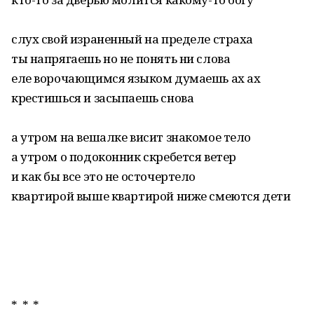
слух свой израненный на пределе страха
ты напрягаешь но не понять ни слова
еле ворочающимся языком думаешь ах ах
крестишься и засыпаешь снова
а утром на вешалке висит знакомое тело
а утром о подоконник скребется ветер
и как бы все это не осточертело
квартирой выше квартирой ниже смеются дети
* * *