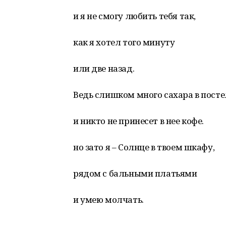
и я не смогу любить тебя так,
как я хотел того минуту
или две назад.
Ведь слишком много сахара в посте
и никто не принесет в нее кофе.
но зато я – Солнце в твоем шкафу,
рядом с бальными платьями
и умею молчать.