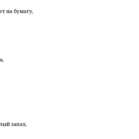
т на бумагу,
а,
–
лый запах,