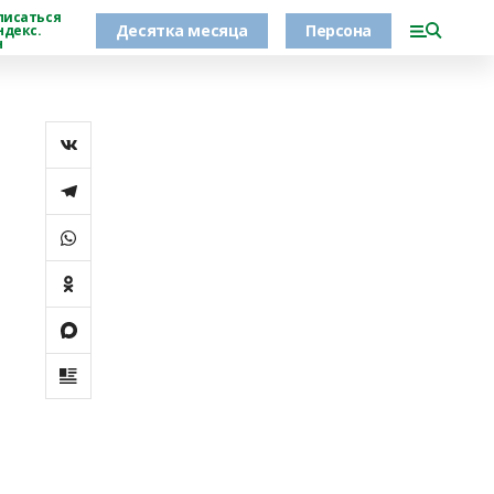
писаться
Десятка месяца
Персона
ндекс.
н