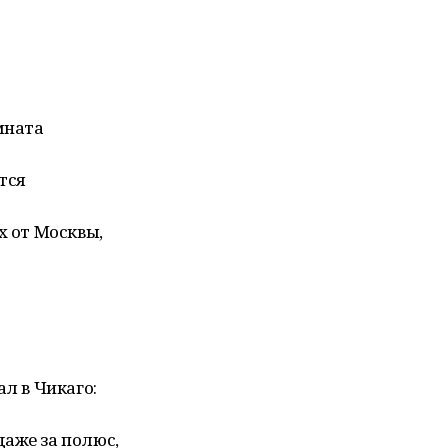
мната
ятся
х от Москвы,
ал в Чикаго:
аже за полюс,