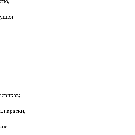
ено,
душки
ериков;
л краски,
кой –