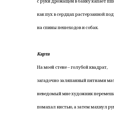
с руки дрожащей в банку капает пш
как пух в сердцах растерзанной по
на спины пешеходов и собак.
Карта
На моей стене – голубой квадрат,
загадочно заляпанный пятнами мат
неведомый мне художник перемеша
помахал кистью, а затем махнул ру