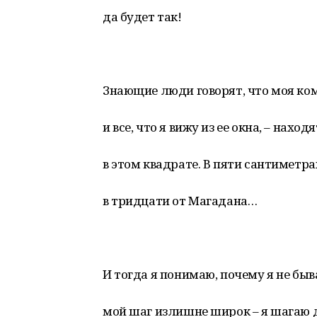
да будет так!
Знающие люди говорят, что моя ко
и все, что я вижу из ее окна, – наход
в этом квадрате. В пяти сантиметра
в тридцати от Магадана…
И тогда я понимаю, почему я не быв
мой шаг излишне широк – я шагаю д