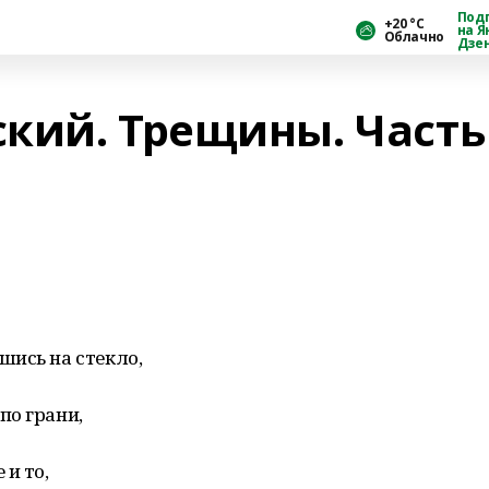
Под
+20 °С
на Я
Облачно
Дзе
кий. Трещины. Часть
шись на стекло,
по грани,
 и то,