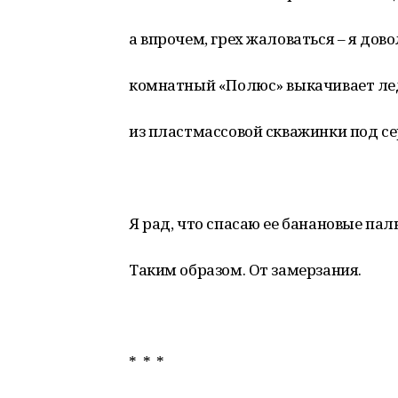
а впрочем, грех жаловаться – я дово
комнатный «Полюс» выкачивает ле
из пластмассовой скважинки под с
Я рад, что спасаю ее банановые пал
Таким образом. От замерзания.
* * *