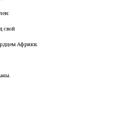
лен:
д свой
ердцем Африки.
ьмы.