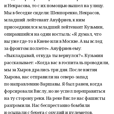
и Некрасова, то с их помощью вышел на улицу.
Мы в беседке сидели: Шенпоренко, Некрасов,
младший лейтенант Ануфриев, к ним
присоединился младший лейтенант Кузьмин,
опиравшийся на один костыль: «Я думал, что
вы уже где-то в Киеве или в Москве. А вы вслед
за фронтом ползете». Ануфриев ему:
«Выкладывай, откуда ты вернулся?». Кузьмин
рассказывает: «Когда вас в госпиталь проводили,
мы за Хыров дрались три дня. После взятия
Хырова, нас отправили на северо-запад
по направлению Варшавы. Я был ранен, когда
форсировали Вислу, но не успел переправиться
на ту сторону реки. На реке Висле нас фашисты
разгромили. Нас беспрестанно бомбили
и осыпали с берега с орудий и пулеметов.