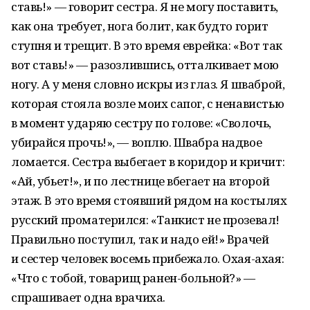
ставь!» — говорит сестра. Я не могу поставить,
как она требует, нога болит, как будто горит
ступня и трещит. В это время еврейка: «Вот так
вот ставь!» — разозлившись, отталкивает мою
ногу. А у меня словно искры из глаз. Я шваброй,
которая стояла возле моих сапог, с ненавистью
в момент ударяю сестру по голове: «Сволочь,
убирайся прочь!», — воплю. Швабра надвое
ломается. Сестра выбегает в коридор и кричит:
«Ай, убьет!», и по лестнице вбегает на второй
этаж. В это время стоявший рядом на костылях
русский проматерился: «Танкист не прозевал!
Правильно поступил, так и надо ей!» Врачей
и сестер человек восемь прибежало. Охая-ахая:
«Что с тобой, товарищ ранен-больной?» —
спрашивает одна врачиха.