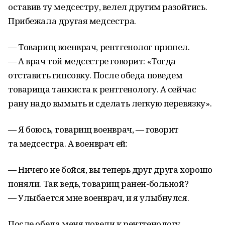
оставив ту медсестру, велел другим разойтись.
Прибежала другая медсестра.
— Товарищ военврач, рентгенолог пришел.
— А врач той медсестре говорит: «Тогда
отставить гипсовку. После обеда поведем
товарища танкиста к рентгенологу. А сейчас
рану надо вымыть и сделать легкую перевязку».
— Я боюсь, товарищ военврач, — говорит
та медсестра. А военврач ей:
— Ничего не бойся, вы теперь друг друга хорошо
поняли. Так ведь, товарищ ранен-больной?
— Улыбается мне военврач, и я улыбнулся.
После обеда меня повели к рентгенологу,