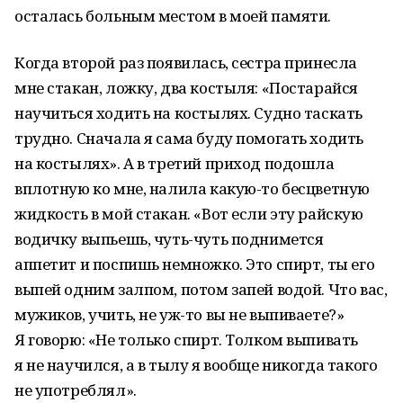
осталась больным местом в моей памяти.
Когда второй раз появилась, сестра принесла
мне стакан, ложку, два костыля: «Постарайся
научиться ходить на костылях. Судно таскать
трудно. Сначала я сама буду помогать ходить
на костылях». А в третий приход подошла
вплотную ко мне, налила какую-то бесцветную
жидкость в мой стакан. «Вот если эту райскую
водичку выпьешь, чуть-чуть поднимется
аппетит и поспишь немножко. Это спирт, ты его
выпей одним залпом, потом запей водой. Что вас,
мужиков, учить, не уж-то вы не выпиваете?»
Я говорю: «Не только спирт. Толком выпивать
я не научился, а в тылу я вообще никогда такого
не употреблял».