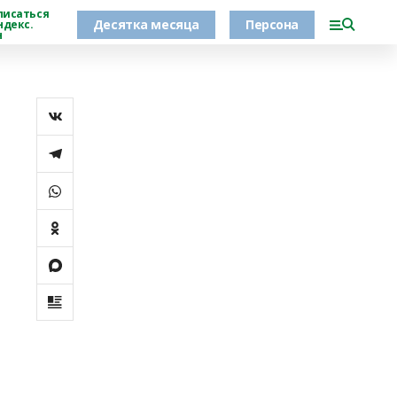
писаться
Десятка месяца
Персона
ндекс.
н