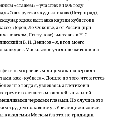
ным «стажем» – участие: в 1906 году
оду «Союз русских художников» (Петроград),
Международная выставка картин кубистов в
ссо, Дерен, Ле-Фоконье, а от России (при
нчаловском, Лентулове) выставили Н. С.
инский и В. И. Денисов – я, в год моего
л конкурс в Московское училище живописи и
 эффектным красивым лицом апаша верзила
ми, как «кубиста». Дошло до того, что я готов
олее что тогда я, увлекаясь атлетикой и
встрече с голенастым юношей в пыльной
смешливыми черными глазами. Но случись это
 таким трудом попавшему в Училище живописи,
бы в академии Москвы (за это, по традиции,