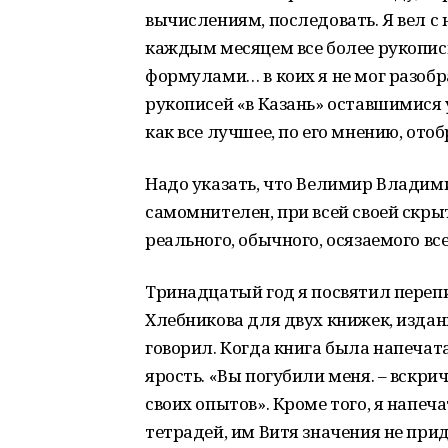
вычислениям, последовать. Я вел с 
каждым месяцем все более рукопис
формулами… в коих я не мог разобр
рукописей «в Казань» оставшимися 
как все лучшее, по его мнению, отоб
Надо указать, что Велимир Владим
самомнителен, при всей своей скры
реального, обычного, осязаемого вс
Тринадцатый год я посвятил переп
Хлебникова для двух книжек, изданн
говорил. Когда книга была напечата
ярость. «Вы погубили меня. – вскри
своих опытов». Кроме того, я напе
тетрадей, им Витя значения не прид