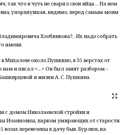
ряч, так что я чуть не сварил свои яйца… На нем
вна, упорхнувшая, видимо, перед самым моим
Владимировича Хлебникова?.. Их надо собрать
го имени.
й в Михалеве около Пушкино, в 35 верстах от
 нам и писал <…> Он был занят разбором –
ашкирцевой и жизни А. С. Пушкина.
мли с домом Николаевской стройки и
ы Иоанновны, парком умирающих от старости
15 возах перевезены в дачу быв. Бурлюк, на