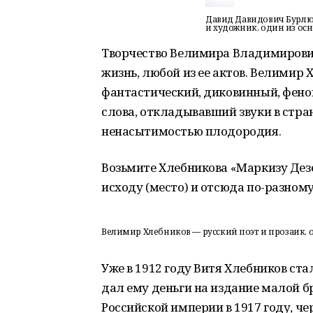
Давид Давидович Бурлюк
и художник, один из ос
Творчество Велимира Владимирович
жизнь, любой из ее актов. Велимир 
фантастический, диковинный, фен
слова, откладывавший звуки в стран
ненасытимостью плодородия.
Возьмите Хлебникова «Маркизу Дезе
исходу (место) и отсюда по-разному
Велимир Хлебников — русский поэт и прозаик, 
Уже в 1912 году Витя Хлебников ст
дал ему деньги на издание малой б
Российской империи в 1917 году, че