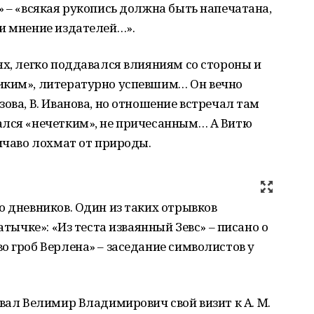
» – «всякая рукопись должна быть напечатана,
и мнение издателей…».
ях, легко поддавался влияниям со стороны и
иким», литературно успевшим… Он вечно
ова, В. Иванова, но отношение встречал там
ался «нечетким», не причесанным… А Витю
личаво лохмат от природы.
о дневников. Один из таких отрывков
атычке»: «Из теста изваянный Зевс» – писано о
о гроб Верлена» – заседание символистов у
ывал Велимир Владимирович свой визит к А. М.