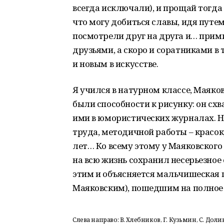
всегда исключали), и прощай тогда
что могу добиться славы, идя путе
посмотрели друг на друга и… прими
друзьями, а скоро и соратниками в 
и новым в искусстве.
Я учился в натурном классе, Маяков
были способности к рисунку: он сх
ими в юмористических журналах. Н
труда, методичной работы – красок,
лет… Ко всему этому у Маяковского 
на всю жизнь сохранил несерьезное
этим и объясняется мальчишеская по
Маяковским), пошедшим на полное 
Слева направо: В. Хлебников, Г. Кузьмин, С. Долин