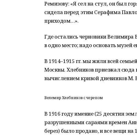
Ремизову: «Я сел на стул, он был го
сидела перед этим Серафима Павло
приходом…».
Где остались черновики Велимира 
в одно место; надо основать музей е
В 1914–1915 гг. мы жили всей семье
Москвы. Хлебников приезжал сюда к
вычислением кривой дневников М. Б
Велемир Хлебников с черепом
В 1916 году имение (25 десятин зе
разрушенными сараями времен Анн
берез) было продано, и все вещи на 