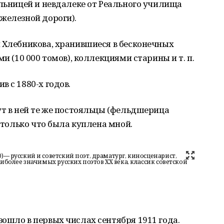
ольницей и невдалеке от Реального училища
железной дороги).
 Хлебникова, хранившиеся в бесконечных
и (10 000 томов), коллекциями старины и т. п.
 с 1880-х годов.
ут в ней те же постояльцы (фельдшерица
а только что была куплена мной.
— русский и советский поэт, драматург, киносценарист,
иболее значимых русских поэтов XX века, классик советской
ошло в первых числах сентября 1911 года.