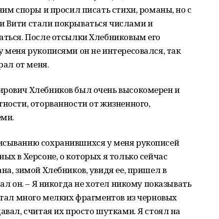
ним споры и просил писать стихи, романы, но с
и Вити стали покрываться числами и
аться. После отсылки Хлебниковым его
у меня рукописями он не интересовался, так
рал от меня.
ирович Хлебников был очень высокомерен и
тности, оторванности от жизненного,
еми.
исыванию сохранившихся у меня рукописей
ых в Херсоне, о которых я только сейчас
на, зимой Хлебников, увидя ее, пришел в
чал он. – Я никогда не хотел никому показывать
чатал много мелких фрагментов из черновых
авал, считая их просто шутками. Я стоял на