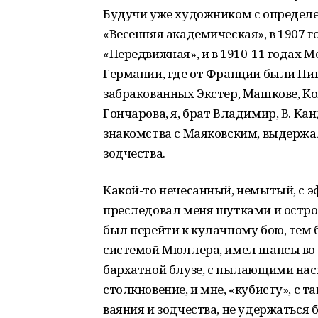
Будучи уже художником с определен
«Весенняя академическая», в 1907 г
«Передвижная», и в 1910-11 годах 
Германии, где от Франции были Пика
забракованных Экстер, Машкове, Ко
Гончарова, я, брат Владимир, В. Канд
знакомства с Маяковским, выдержа
зодчества.
Какой-то нечесанный, немытый, с
преследовал меня шутками и острота
был перейти к кулачному бою, тем б
системой Мюллера, имел шансы во 
бархатной блузе, с пылающими на
столкновение, и мне, «кубисту», с
ваяния и зодчества, не удержаться 