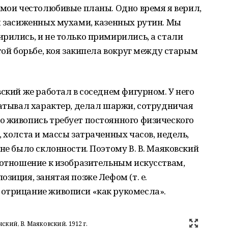
 мои честолюбивые планы. Одно время я верил,
м засиженных мухами, казенных рутин. Мы
рились, и не только примирились, а стали
той борьбе, коя закипела вокруг между старым
ский же работал в соседнем фигурном. У него
ватывал характер, делал шаржи, сотрудничая
о живопись требует постоянного физического
 холста и массы затраченных часов, недель,
не было склонности. Поэтому В. В. Маяковский
 отношение к изобразительным искусствам,
зиция, занятая позже Лефом (т. е.
отрицание живописи «как рукомесла».
ский, В. Маяковский. 1912 г.