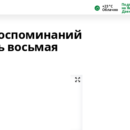
Под
+23 °С
на Я
Облачно
Дзе
воспоминаний
ь восьмая