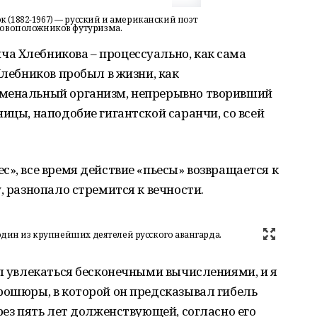
 (1882-1967) — русский и американский поэт
новоположников футуризма.
а Хлебникова – процессуально, как сама
Хлебников пробыл в жизни, как
оменальный организм, непрерывно творивший
ицы, наподобие гигантской саранчи, со всей
с», все время действие «пьесы» возвращается к
, разнопало стремится к вечности.
один из крупнейших деятелей русского авангарда.
ал увлекаться бесконечными вычислениями, и я
рошюры, в которой он предсказывал гибель
рез пять лет долженствующей, согласно его