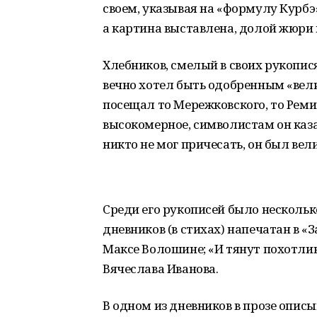
своем, указывая на «формулу Курбэ
а картина выставлена, долой жюри 
Хлебников, смелый в своих рукопис
вечно хотел быть одобренным «вел
посещал то Мережковского, то Ремиз
высокомерное, символистам он каз
никто не мог причесать, он был ве
Среди его рукописей было нескольк
дневников (в стихах) напечатан в «З
Максе Волошине; «И тянут похотлив
Вячеслава Иванова.
В одном из дневников в прозе опис