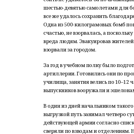
шестью-девятью самолетами для бо
все же удалось сохранить благодар
Одна из 500-килограмовых бомб попа
счастью, не взорвалась, а поскольк
вреда людям. Эвакуировав жителей 
взорвали за городом.
За год в учебном полку было подг
артиллерии. Готовились они по пр
училища, занятия велись по 10–12 ч
выпускников вооружали и эшелона
В один из дней начальником такого 
выгрузкой путь занимал четверо су
действующей армии согласно списк
сверяли по взводам и отделениям. 