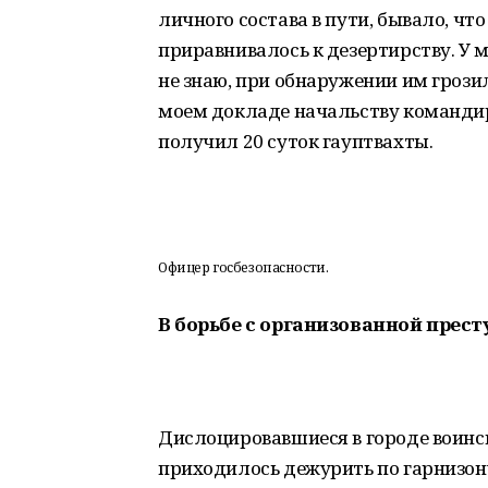
личного состава в пути, бывало, чт
приравнивалось к дезертирству. У м
не знаю, при обнаружении им грози
моем докладе начальству командир
получил 20 суток гауптвахты.
Офицер госбезопасности.
В борьбе с организованной прес
Дислоцировавшиеся в городе воинс
приходилось дежурить по гарнизон