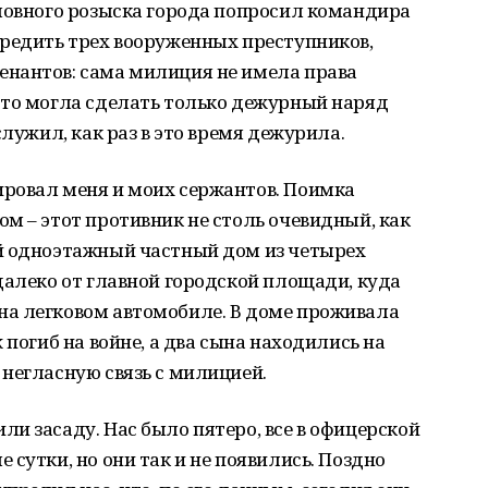
оловного розыска города попросил командира
вредить трех вооруженных преступников,
нантов: сама милиция не имела права
это могла сделать только дежурный наряд
служил, как раз в это время дежурила.
ровал меня и моих сержантов. Поимка
м – этот противник не столь очевидный, как
й одноэтажный частный дом из четырех
далеко от главной городской площади, куда
а легковом автомобиле. В доме проживала
 погиб на войне, а два сына находились на
негласную связь с милицией.
и засаду. Нас было пятеро, все в офицерской
сутки, но они так и не появились. Поздно