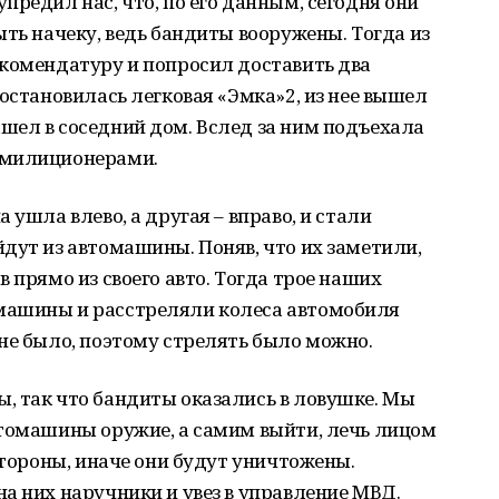
предил нас, что, по его данным, сегодня они
ыть начеку, ведь бандиты вооружены. Тогда из
 комендатуру и попросил доставить два
 остановилась легковая «Эмка»2, из нее вышел
шел в соседний дом. Вслед за ним подъехала
 милиционерами.
 ушла влево, а другая – вправо, и стали
дут из автомашины. Поняв, что их заметили,
 прямо из своего авто. Тогда трое наших
машины и расстреляли колеса автомобиля
не было, поэтому стрелять было можно.
, так что бандиты оказались в ловушке. Мы
втомашины оружие, а самим выйти, лечь лицом
стороны, иначе они будут уничтожены.
а них наручники и увез в управление МВД.