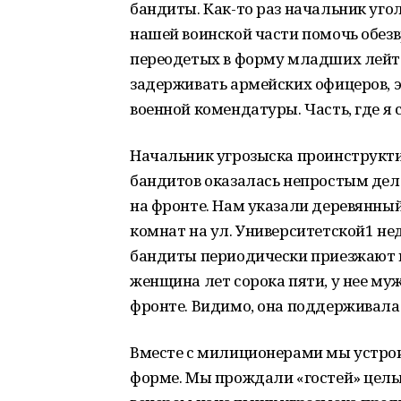
бандиты. Как-то раз начальник уг
нашей воинской части помочь обез
переодетых в форму младших лейте
задерживать армейских офицеров, 
военной комендатуры. Часть, где я 
Начальник угрозыска проинструкти
бандитов оказалась непростым дело
на фронте. Нам указали деревянны
комнат на ул. Университетской1 не
бандиты периодически приезжают н
женщина лет сорока пяти, у нее муж
фронте. Видимо, она поддерживала 
Вместе с милиционерами мы устроил
форме. Мы прождали «гостей» целые 