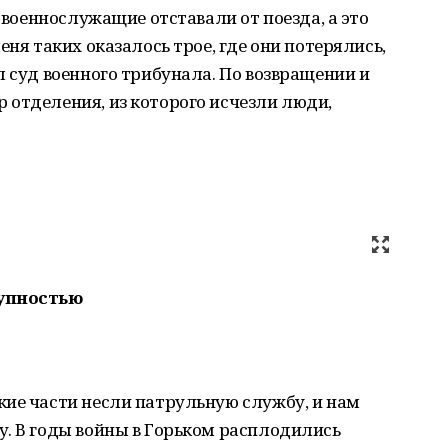
о военнослужащие отставали от поезда, а это
еня таких оказалось трое, где они потерялись,
л суд военного трибунала. По возвращении и
 отделения, из которого исчезли люди,
тупностью
кие части несли патрульную службу, и нам
у. В годы войны в Горьком расплодились