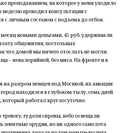
ко преподаванием, на которое у меня уходило
а в неделю проводил консультации с
я с личным составом с подъема до отбоя.
в месяц новыми деньгами, 45 руб. удерживали
оплату общежития, постельных
ак что домой мы ничего отослать не могли.
а – некалорийной, без мяса. На фронте и в
я на разгром немцев под Москвой, их авиация
 город находился в глубоком тылу, семь дней
, который работал круглосуточно.
тревогу, гудели сирены, небо освещали
ь зенитные орудия, но ни одного самолета
ия противника делала по три-четыре вылета