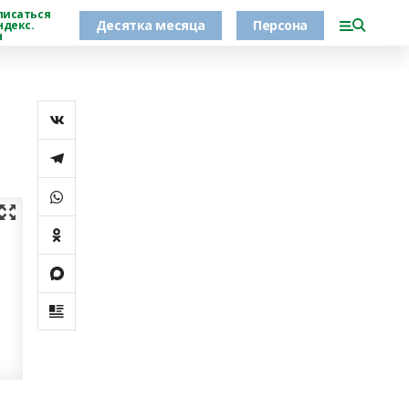
писаться
Десятка месяца
Персона
ндекс.
н