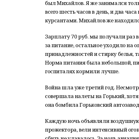
был Михайлов. Я же занимался толь
всего шесть часов в день, и два час
курсантами. Михайлов же находилс
Зарплату 70 руб. мы получали раз 
за питание, остальное уходило на 
принадлежностей и стирку белья, т
Норма питания была небольшой, пищ
госпиталях кормили лучше.
Война шла уже третий год. Несмотр
совершала налеты на Горький, хотя
она бомбила Горьковский автозавод
Каждую ночь объявляли воздушную 
прожектора, вели интенсивный огон
сбить не удавалось. За ночь авиац