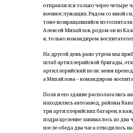
отправлялся только через четыре ч
военнослужащих. Рядом со мной сид
тоже возвращавшийся из госпиталя. 
Алексей Михайлов, родом он из Каза
я, только командиром-воспитателем
На другой день рано утром мы приб
штаб артиллерийской бригады, отк
артиллерийский полк: меня препода
а Михайлова – командиром-воспита
Полк и его здание располагались на
находились автозавод, районы Кана
три артиллерийских батареи, в каж
подразделение занималось по два часа
после обеда два часа отводилось н