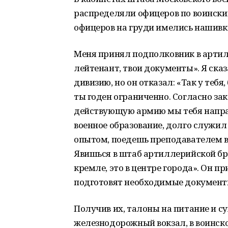
распределяли офицеров по воинским
офицеров на груди имелись нашивки
Меня принял подполковник в артилле
лейтенант, твои документы». Я сказ
дивизию, но он отказал: «Так у тебя
ты годен ограниченно. Согласно з
действующую армию мы тебя направ
военное образование, долго служи
опытом, поедешь преподавателем в
Явишься в штаб артиллерийской бр
кремле, это в центре города». Он п
подготовят необходимые документ
Получив их, талоны на питание и су
железнодорожный вокзал, в воинской