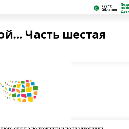
Под
+22 °С
на Я
Облачно
Дзе
ой… Часть шестая
енного округа полковники и подполковники