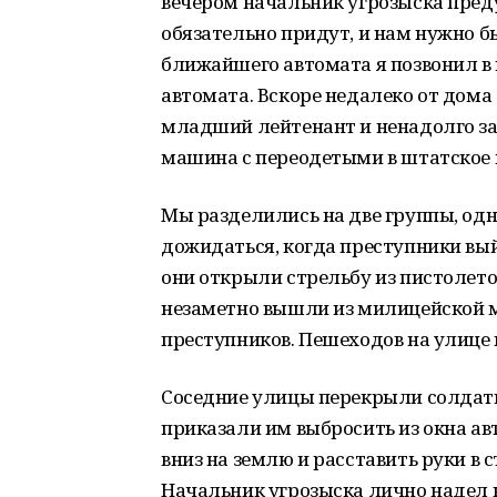
вечером начальник угрозыска преду
обязательно придут, и нам нужно б
ближайшего автомата я позвонил в
автомата. Вскоре недалеко от дома
младший лейтенант и ненадолго за
машина с переодетыми в штатское
Мы разделились на две группы, одна
дожидаться, когда преступники вый
они открыли стрельбу из пистолетов
незаметно вышли из милицейской 
преступников. Пешеходов на улице 
Соседние улицы перекрыли солдаты
приказали им выбросить из окна а
вниз на землю и расставить руки в 
Начальник угрозыска лично надел н