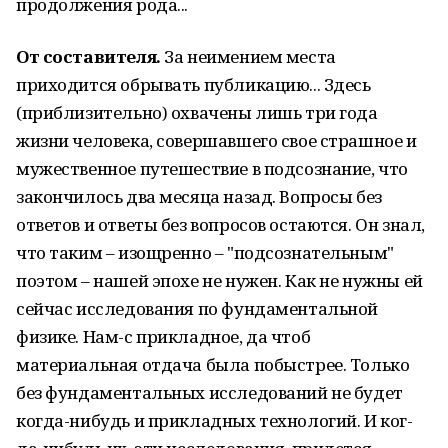
продол­жения рода...
От составителя.
За неимением места
приходится обрывать публи­кацию... Здесь
(приблизительно) охвачены лишь три года
жизни человека, совершавшего свое страшное и
мужественное путешес­твие в подсознание, что
закончилось два месяца назад. Вопро­сы без
ответов и ответы без вопросов остаются. Он знал,
что таким – изощренно – "подсознательным"
поэтом – нашей эпохе не нужен. Как не нужны ей
сейчас исследования по фундамен­тальной
физике. Нам-с прикладное, да чтоб
материальная отдача была побыстрее. Только
без фундаментальных исследований не будет
когда-нибудь и прикладных технологий. И ког­