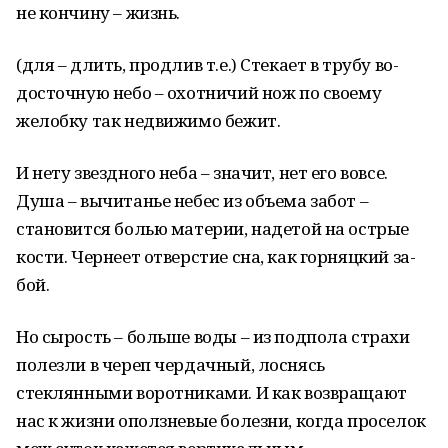
не кончину – жизнь.
(для – длить, продлив т.е.) Стекает в трубу во­
досточную небо – охотничий нож по своему
желобку так недвижи­мо бежит.
И нету звездного неба – значит, нет его вовсе.
Душа – вычи­танье небес из объема забот –
становится болью материи, наде­той на острые
кости. Чернеет отверстие сна, как горняцкий за­
бой.
Но сырость – больше воды – из подпола страхи
полезли в череп чердачный, лоснясь
стеклянными воротниками. И как возвращают
нас к жизни оползневые болезни, когда проселок