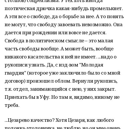
столпов) соцреализма. У тех хоть иногда
поэтическая дрючка какая-нибудь промелькнет.
А эти все о свободе, да о борьбе за нее. А то понять
не могут, что сво­боду завоевать невозможно. Она
дается при рождении или вовсе не дается.
Свобода в политическом смысле – это малая
часть свободы вооб­ще. А может быть, вообще
никакого касательства к ней не имеет. ...надо о
рукописи узнать. Да, с изд-вом "Молодая
гвардия" (которое уже заключило было со мной
договор) произо­шел облом. Вернули рукопись,
т.к. отдел, занимающийся с нею, у них закрыт.
Приехать бы в Уфу. Но там я, видимо, никому не
треба.
...Цезарево качество? Хотя Цезаря, как любого
подонка-уголов­ника, не люблю, но он мне очень