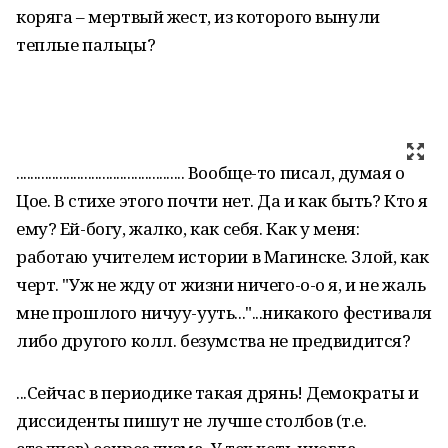
коряга – мертвый жест, из которого вынули
теплые пальцы?
............................................... Вообще-то пи­сал, думая о
Цое. В стихе этого почти нет. Да и как быть? Кто я
ему? Ей-богу, жалко, как себя. Как у меня:
работаю учите­лем истории в Магинске. Злой, как
черт. "Уж не жду от жизни ничего-о-о я, и не жаль
мне прошлого ничуу-ууть..."...ника­кого фестиваля
либо другого колл. безумства не предвидится?
...Сейчас в периодике такая дрянь! Демократы и
диссиденты пи­шут не лучше столбов (т.е.