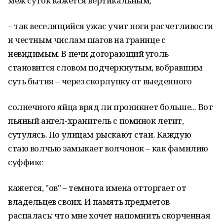
меж суток ка­жется вертикальным,
– так веселящийся ужас учит ноги расчетливости
и честным чис­лам шагов на границе с
невидимым. В печи догорающий уголь
становится словом подчеркнутым, вобравшим
суть бытия – через скорлупку от выеденного
солнечного яйца вряд ли проникнет больше... Вот
пьяный ан­гел-хранитель с поминок летит,
сутулясь. По улицам рыскают стаи. Каждую
стаю волчью замыкает волчонок – как фамилию
суф­фикс –
кажется, "ов" – темнота имена отторгает от
владельцев своих. И память предметов
распалась: что мне хочет напомнить скор­ченная