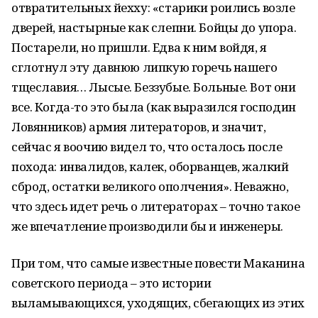
отвратительных йехху: «старики роились возле
дверей, настырные как слепни. Бойцы до упора.
Постарели, но пришли. Едва к ним войдя, я
сглотнул эту давнюю липкую горечь нашего
тщеславия… Лысые. Беззубые. Больные. Вот они
все. Когда-то это была (как выразился господин
Ловянников) армия литераторов, и значит,
сейчас я воочию видел то, что осталось после
похода: инвалидов, калек, оборванцев, жалкий
сброд, остатки великого ополчения». Неважно,
что здесь идет речь о литераторах – точно такое
же впечатление производили бы и инженеры.
При том, что самые известные повести Маканина
советского периода – это истории
выламывающихся, уходящих, сбегающих из этих