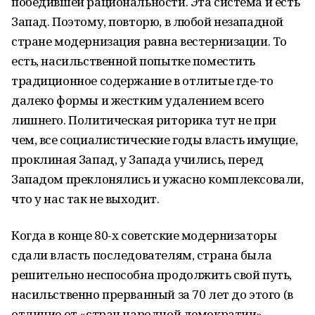
победившей рациональности. Эта система и есть
Запад. Поэтому, повторю, в любой незападной
стране модернизация равна вестернизации. То
есть, насильственной попытке поместить
традиционное содержание в отлитые где-то
далеко формы и жестким удалением всего
лишнего. Политическая риторика тут не при
чем, все социалистические годы власть имущие,
проклиная Запад, у Запада учились, перед
Западом преклонялись и ужасно комплексовали,
что у нас так не выходит.
Когда в конце 80-х советские модернизаторы
сдали власть последователям, страна была
решительно неспособна продолжить свой путь,
насильственно прерванный за 70 лет до этого (в
отличие от «стран народной демократии»,