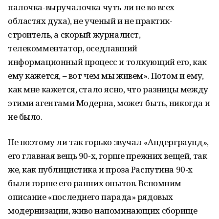
палочка-выручалочка чуть ли не во всех
областях духа), не ученый и не практик-
строитель, а скорый журналист,
телекомментатор, оседлавший
информационный процесс и толкующий его, как
ему кажется, – вот чем мы живем». Потом и ему,
как мне кажется, стало ясно, что разницы между
этими агентами Модерна, может быть, никогда и
не было.
Не поэтому ли так горько звучал «Андерграунд»,
его главная вещь 90-х, горше прежних вещей, так
же, как публицистика и проза Распутина 90-х
были горше его ранних опытов. Вспомним
описание «последнего парада» рядовых
модернизации, живо напоминающих сборище