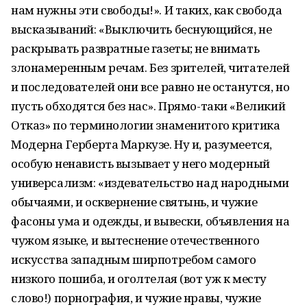
нам нужны эти свободы!». И таких, как свобода
высказываний: «Выключить беснующийся, не
раскрывать развратные газеты; не внимать
злонамеренным речам. Без зрителей, читателей
и последователей они все равно не останутся, но
пусть обходятся без нас». Прямо-таки «Великий
Отказ» по терминологии знаменитого критика
Модерна Герберта Маркузе. Ну и, разумеется,
особую ненависть вызывает у него модерный
универсализм: «издевательство над народными
обычаями, и осквернение святынь, и чужие
фасоны ума и одежды, и вывески, объявления на
чужом языке, и вытеснение отечественного
искусства западным ширпотребом самого
низкого пошиба, и оголтелая (вот уж к месту
слово!) порнография, и чужие нравы, чужие