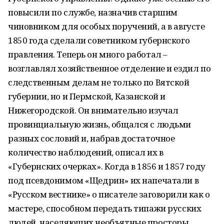
повысили по службе, назначив старшим
чиновником для особых поручений, а в августе
1850 года сделали советником губернского
правления. Теперь он много работал –
возглавлял хозяйственное отделение и ездил по
следственным делам не только по Вятской
губернии, но и Пермской, Казанской и
Нижегородской. Он внимательно изучал
провинциальную жизнь, общался с людьми
разных сословий и, набрав достаточное
количество наблюдений, описал их в
«Губернских очерках». Когда в 1856 и 1857 году
под псевдонимом «Щедрин» их напечатали в
«Русском вестнике» о писателе заговорили как о
мастере, способном передать типажи русских
людей, населяющих необъятные просторы