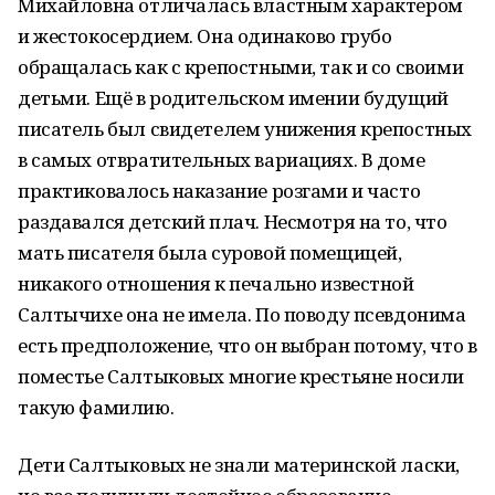
Михайловна отличалась властным характером
и жестокосердием. Она одинаково грубо
обращалась как с крепостными, так и со своими
детьми. Ещё в родительском имении будущий
писатель был свидетелем унижения крепостных
в самых отвратительных вариациях. В доме
практиковалось наказание розгами и часто
раздавался детский плач. Несмотря на то, что
мать писателя была суровой помещицей,
никакого отношения к печально известной
Салтычихе она не имела. По поводу псевдонима
есть предположение, что он выбран потому, что в
поместье Салтыковых многие крестьяне носили
такую фамилию.
Дети Салтыковых не знали материнской ласки,