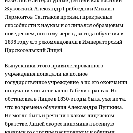
известные литературные деятели как Василий
Жуковский, Александр Грибоедов и Михаил
Лермонтов. Салтыков проявил прекрасные
способности к наукам и отличался образцовым
поведением, поэтому через два года обучения в
1838 году его рекомендовали в Императорский
Царскосельский Лицей.
Выпускники этого привилегированного
учреждения попадали на полное
государственное учреждение, а по его окончании
получали чины согласно Табели о рангах. Но
обстановка в Лицее в 1830-е годы была уже не та,
что во времена обучения Александра Пушкина.
Не могло быть и речи ни о каком лицейском
братстве. Лицей скорее напоминал военную
казарму со строгим распорядком и общими