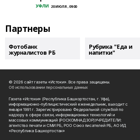
УФЛИ
20 ИЮЛЯ , 09:00
Партнеры
Фотобанк
Рубрика "Еда и
журналистов РБ
напитки"
© 2026 сайт газеты «Истоки». Все права защищены.
Об использовании персональных данных
Газета «Истоки» (Республика Башкортостан, г. Уфа),
информационно-публицистический еженедельник, выходит с
января 1991 г. Зарегистрировано Федеральной службой по
надзору в сфере связи, информационных технологий и
массовых коммуникаций (РОСКОМНАДЗОР)УЧРЕДИТЕЛИ:
агентство печати и СМИ РБ, РОО Союз писателей РБ, АО ИД
«Республика Башкортостан»