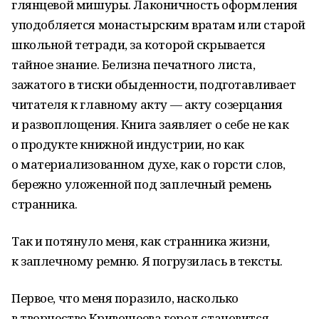
глянцевой мишуры. Лаконичность оформления
уподобляется монастырским вратам или старой
школьной тетради, за которой скрывается
тайное знание. Белизна печатного листа,
зажатого в тиски обыденности, подготавливает
читателя к главному акту — акту созерцания
и развоплощения. Книга заявляет о себе не как
о продукте книжной индустрии, но как
о материализованном духе, как о горсти слов,
бережно уложенной под заплечный ремень
странника.
Так и потянуло меня, как странника жизни,
к заплечному ремню. Я погрузилась в тексты.
Первое, что меня поразило, насколько
в творчестве Кривошеева город становится