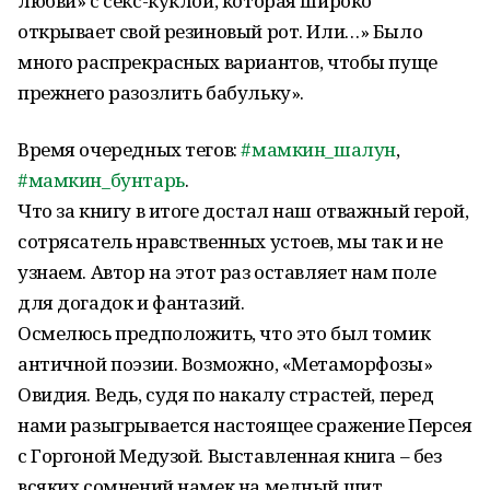
любви» с секс-куклой, которая широко
открывает свой резиновый рот. Или…» Было
много распрекрасных вариантов, чтобы пуще
прежнего разозлить бабульку».
Время очередных тегов:
#
мамкин_шалун
,
#
мамкин_бунтарь
.
Что за книгу в итоге достал наш отважный герой,
сотрясатель нравственных устоев, мы так и не
узнаем. Автор на этот раз оставляет нам поле
для догадок и фантазий.
Осмелюсь предположить, что это был томик
античной поэзии. Возможно, «Метаморфозы»
Овидия. Ведь, судя по накалу страстей, перед
нами разыгрывается настоящее сражение Персея
с Горгоной Медузой. Выставленная книга – без
всяких сомнений намек на медный щит