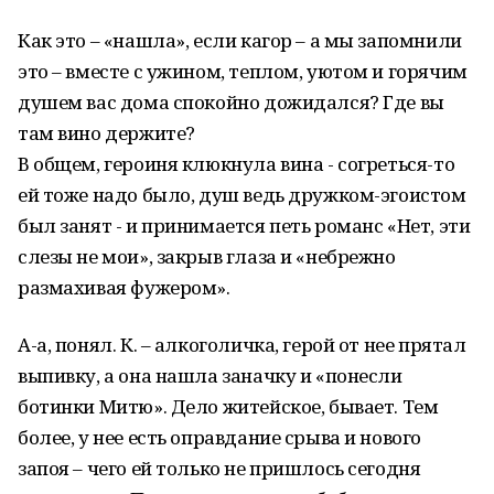
Как это – «нашла», если кагор – а мы запомнили
это – вместе с ужином, теплом, уютом и горячим
душем вас дома спокойно дожидался? Где вы
там вино держите?
В общем, героиня клюкнула вина - согреться-то
ей тоже надо было, душ ведь дружком-эгоистом
был занят - и принимается петь романс «Нет, эти
слезы не мои», закрыв глаза и «небрежно
размахивая фужером».
А-а, понял. К. – алкоголичка, герой от нее прятал
выпивку, а она нашла заначку и «понесли
ботинки Митю». Дело житейское, бывает. Тем
более, у нее есть оправдание срыва и нового
запоя – чего ей только не пришлось сегодня