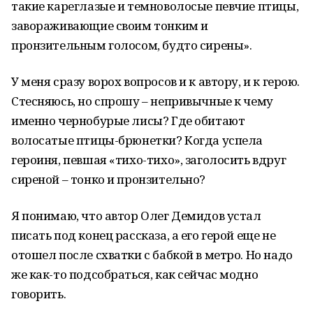
такие кареглазые и темноволосые певчие птицы,
завораживающие своим тонким и
пронзительным голосом, будто сирены».
У меня сразу ворох вопросов и к автору, и к герою.
Стесняюсь, но спрошу – непривычные к чему
именно чернобурые лисы? Где обитают
волосатые птицы-брюнетки? Когда успела
героиня, певшая «тихо-тихо», заголосить вдруг
сиреной – тонко и пронзительно?
Я понимаю, что автор Олег Демидов устал
писать под конец рассказа, а его герой еще не
отошел после схватки с бабкой в метро. Но надо
же как-то подсобраться, как сейчас модно
говорить.