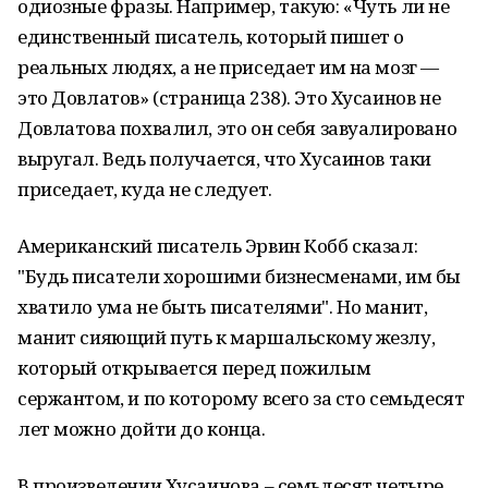
одиозные фразы. Например, такую: «Чуть ли не
единственный писатель, который пишет о
реальных людях, а не приседает им на мозг —
это Довлатов» (страница 238). Это Хусаинов не
Довлатова похвалил, это он себя завуалировано
выругал. Ведь получается, что Хусаинов таки
приседает, куда не следует.
Американский писатель Эрвин Кобб сказал:
"Будь писатели хорошими бизнесменами, им бы
хватило ума не быть писателями". Но манит,
манит сияющий путь к маршальскому жезлу,
который открывается перед пожилым
сержантом, и по которому всего за сто семьдесят
лет можно дойти до конца.
В произведении Хусаинова – семьдесят четыре