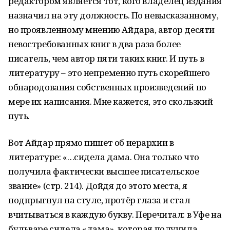
редактором является тот, кого владелец издания
назначил на эту должность. По невысказанному,
но проявленному мнению Айдара, автор десяти
невостребованных книг в два раза более
писатель, чем автор пяти таких книг. И путь в
литературу – это непременно путь скорейшего
обнародования собственных произведений по
мере их написания. Мне кажется, это скользкий
путь.
Вот Айдар прямо пишет об иерархии в
литературе: «…сидела дама. Она только что
получила фактически высшее писательское
звание» (стр. 214). Дойдя до этого места, я
подпрыгнул на стуле, протёр глаза и стал
вчитываться в каждую букву. Перечитал: в Уфе на
бульваре сидела «дама», которая получила