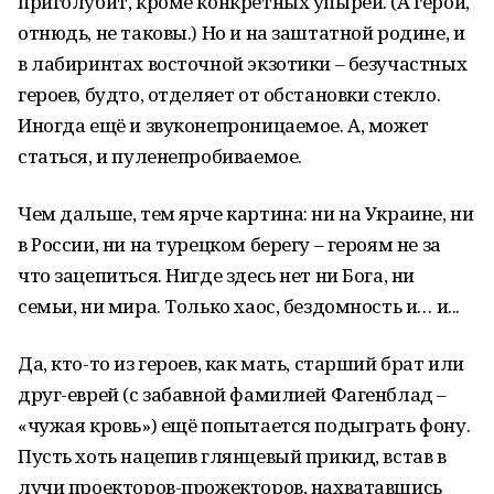
приголубит, кроме конкретных упырей. (А герои,
отнюдь, не таковы.) Но и на заштатной родине, и
в лабиринтах восточной экзотики – безучастных
героев, будто, отделяет от обстановки стекло.
Иногда ещё и звуконепроницаемое. А, может
статься, и пуленепробиваемое.
Чем дальше, тем ярче картина: ни на Украине, ни
в России, ни на турецком берегу – героям не за
что зацепиться. Нигде здесь нет ни Бога, ни
семьи, ни мира. Только хаос, бездомность и… и...
Да, кто-то из героев, как мать, старший брат или
друг-еврей (с забавной фамилией Фагенблад –
«чужая кровь») ещё попытается подыграть фону.
Пусть хоть нацепив глянцевый прикид, встав в
лучи проекторов-прожекторов, нахватавшись