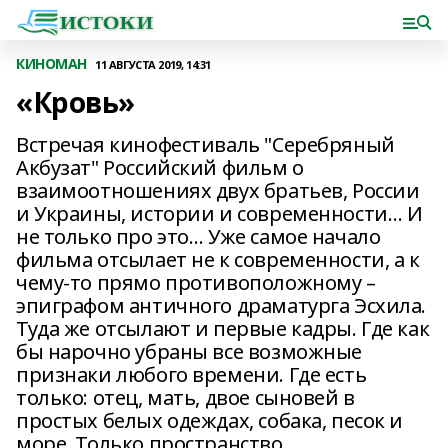
КИНОМАН
11 АВГУСТА 2019, 14:31
«Кровь»
Встречая кинофестиваль "Серебряный
Акбузат" Российский фильм о
взаимоотношениях двух братьев, России
и Украины, истории и современности… И
не только про это… Уже самое начало
фильма отсылает не к современности, а к
чему-то прямо противоположному –
эпиграфом античного драматурга Эсхила.
Туда же отсылают и первые кадры. Где как
бы нарочно убраны все возможные
признаки любого времени. Где есть
только: отец, мать, двое сыновей в
простых белых одеждах, собака, песок и
море. Только пространство