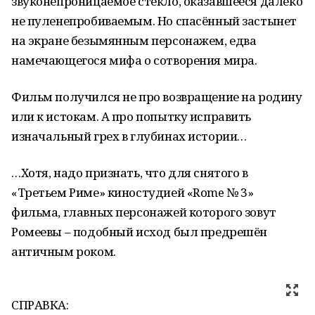
звуконепроницаемое стекло, оказавшееся далеко
не пуленепробиваемым. Но спасённый застынет
на экране безымянным персонажем, едва
намечающегося мифа о сотворения мира.
Фильм получился не про возвращение на родину
или к истокам. А про попытку исправить
изначальный грех в глубинах истории…
…Хотя, надо признать, что для снятого в
«Третьем Риме» киностудией «Rome № 3»
фильма, главных персонажей которого зовут
Ромеевы – подобный исход был предрешён
античным роком.
СПРАВКА: