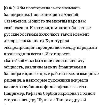
[О.Ф.]: Я бы поостереглась его называть
башкирским. После истории с Аленой
Савельевой. Монисто же многим народам
свойственно. И казачки, и многие областные
русские костюмы включают такой элемент
декора, как монисто. Культурная
экспроприация-апроприация между народами
происходила всегда. И вот проект
«багет\каймак» был нацелен выявить эту
общность, различие между французами и
башкирами, некоторые работы имели юморные
решения, а некоторые художники вскрыли
какие-то глубинные философские пласты.
Например, Рафаэль Сербин нарисовал с одной
стороны пещеру Шульган-Таш, а с другой