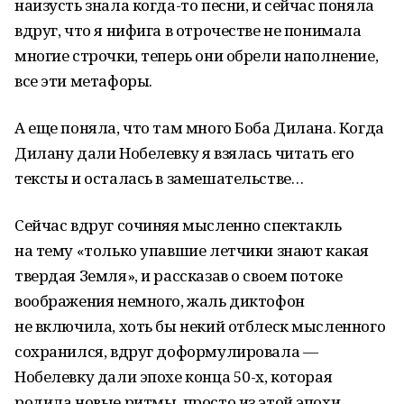
наизусть знала когда-то песни, и сейчас поняла
вдруг, что я нифига в отрочестве не понимала
многие строчки, теперь они обрели наполнение,
все эти метафоры.
А еще поняла, что там много Боба Дилана. Когда
Дилану дали Нобелевку я взялась читать его
тексты и осталась в замешательстве…
Сейчас вдруг сочиняя мысленно спектакль
на тему «только упавшие летчики знают какая
твердая Земля», и рассказав о своем потоке
воображения немного, жаль диктофон
не включила, хоть бы некий отблеск мысленного
сохранился, вдруг доформулировала —
Нобелевку дали эпохе конца 50-х, которая
родила новые ритмы, просто из этой эпохи