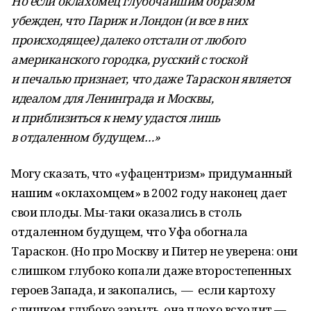
Но если оклахомец глубочайшим образом
убежден, что Париж и Лондон (и все в них
происходящее) далеко отстали от любого
американского городка, русский с тоской
и печалью признает, что даже Тараскон является
идеалом для Ленинграда и Москвы,
и приблизиться к нему удастся лишь
в отдаленном будущем…»
Могу сказать, что «уфацентризм» придуманный
нашим «оклахомцем» в 2002 году наконец дает
свои плоды. Мы-таки оказались в столь
отдаленном будущем, что Уфа обогнала
Тараскон. (Но про Москву и Питер не уверена: они
слишком глубоко копали даже второстепенных
героев Запада, и закопались, — если картоху
слишком глубоко зарыть, она плохо всходит —