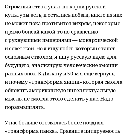
Огромный ствол упал, но корни русской
культуры есть, и остались побеги, никто из них
не может пока противится вихрям, некоторые
прямо бонсай какой-то по сравнению
с рухнувшими империями — монархической
и советской. Но я ищу побег, который станет
основным стволом, я ищу русскую идею для
будущего, анализирую человеческие эмоции
разных эпох. К Дилану и 50-м я ещё вернусь,
и почему «трансформа хиппи» которая смогла
обновить американскую интеллектуальную
мысль, не смогла этого сделать у нас. Надо
поразмышлять.
У нас больше отозвалась более поздняя
«трансформа панка». Сравните цитируемость