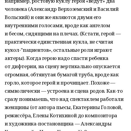
например, ростовую куклу героя «ведут» два
человека (Александр Верхоземский и Василий
Вольский) и они же являются двумя его
внутренними голосами, вроде как ангелом
и бесом, сидящими на плечах. (Кстати, герой —
практически единственная кукла, не считая
кукол-"пациентов», остальные роли играют
актеры). Когда герою надо спасти ребенка
от дифтерии, на сцену вертикально опускается
огромная, обтянутая бумагой труба, вроде как
горло, которое герой и прочищает. Похоже —
символически — устроена и сцена родов. Как-то
сразу понимаешь, что над спектаклем работали
женщины (от автора пьесы, Екатерины Головой,
режиссёра, Елены Котихиной до композитора
и художника-постановщика — Александры