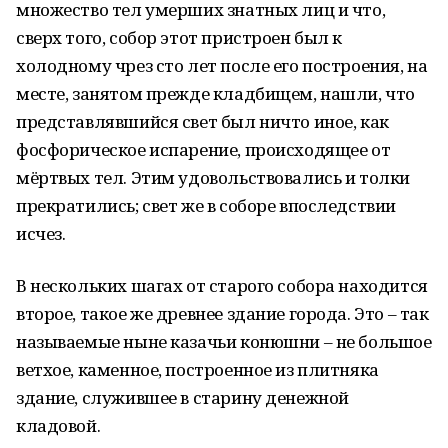
множество тел умерших знатных лиц и что,
сверх того, собор этот пристроен был к
холодному чрез сто лет после его построения, на
месте, занятом прежде кладбищем, нашли, что
представлявшийся свет был ничто иное, как
фосфорическое испарение, происходящее от
мёртвых тел. Этим удовольствовались и толки
прекратились; свет же в соборе впоследствии
исчез.
В нескольких шагах от старого собора находится
второе, такое же древнее здание города. Это – так
называемые ныне казачьи конюшни – не большое
ветхое, каменное, построенное из плитняка
здание, служившее в старину денежной
кладовой.