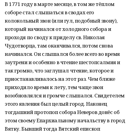
В 1771 году в марте месяце, в том же тёплом
соборе стал слышаться в сводах его
колокольный звон (или гул, подобный звону),
который начинался от холодного собора и
проходя по своду к приделу св. Николая
Чудотворца, там оканчивался, потом снова
начинался. Он слышался более всего во время
заутрени и особенно в чтение шестопсалмия и
так громко, что заглушал чтение, которое и
приостанавливалось на этот раз. Чем ближе
приходило время к лету, тем чаще звон
возобновлялся и громче слышался. Свидетелем
этого явления был целый город. Наконец
тогдашний протопоп собора Неверов донёс об
этом своему Епархиальному начальству в город
Вятку. Бывший тогда Вятский епископ