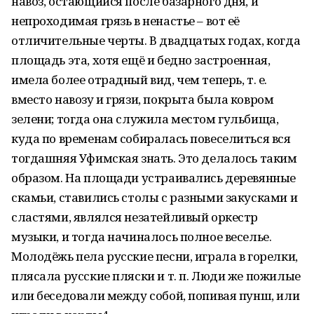
навоз, остающийся после базарного дня, и
непроходимая грязь в ненастье – вот её
отличительные черты. В двадцатых годах, когда
площадь эта, хотя ещё и бедно застроенная,
имела более отрадный вид, чем теперь, т. е.
вместо навозу и грязи, покрыта была ковром
зелени; тогда она служила местом гульбища,
куда по временам собиралась повеселиться вся
тогдашняя Уфимская знать. Это делалось таким
образом. На площади устраивались деревянные
скамьи, ставились столы с разными закусками и
сластями, являлся незатейливый оркестр
музыки, и тогда начиналось полное веселье.
Молодёжь пела русские песни, играла в горелки,
плясала русские пляски и т. п. Люди же пожилые
или беседовали между собой, попивая пунш, или