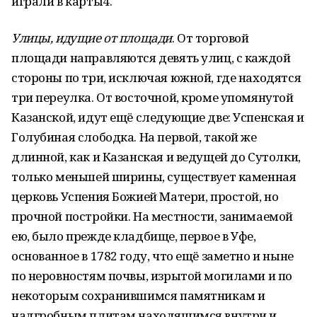
играли в карты4.
Улицы, идущие от площади
. От торговой
площади направляются девять улиц, с каждой
стороны по три, исключая южной, где находятся
три переулка. От восточной, кроме упомянутой
Казанской, идут ещё следующие две: Успенская и
Голубиная слободка. На первой, такой же
длинной, как и Казанская и ведущей до Сутолки,
только меньшей ширины, существует каменная
церковь Успения Божией Матери, простой, но
прочной постройки. На местности, занимаемой
ею, было прежде кладбище, первое в Уфе,
основанное в 1782 году, что ещё заметно и ныне
по неровностям почвы, изрытой могилами и по
некоторым сохранившимся памятникам и
надгробным плитам находящимся внутри и