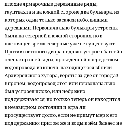
плохие ярмарочные деревянные ряды,
гауптвахта и на южной стороне два бульвара, из
которых один только засажен небольшими
деревцами. Первоначально бульвары устроены
были на северной и южной сторонах, но в
настоящее время северные уже не существуют.
Против гостиного двора недавно устроен бассейн
очень хорошей воды, проведённой посредством
водопровода из ключа, находящегося вблизи
Архиерейского хутора, версты за две от города3.
Впрочем, водопровод этот или первоначально
был устроен плохо, или небрежно
поддерживается, но только теперь он находится
в незавидном состоянии и едва ли
просуществует долго, если не примут мер к его
поддержанию; притом же и воды в нём бывает не