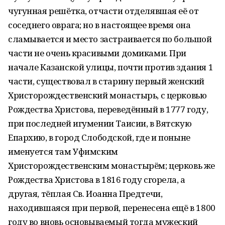
чугунная решётка, отчасти отделявшая её от
соседнего оврага; но в настоящее время она
сламывается и место застраивается по большой
части не очень красивыми домиками. При
начале Казанской улицы, почти против здания 1
части, существовал в старину первый женский
Христорождественский монастырь, с церковью
Рождества Христова, переведённый в 1777 году,
при последней игумении Таисии, в Вятскую
Епархию, в город Слободской, где и поныне
именуется там Уфимским
Христорождественским монастырём; церковь же
Рождества Христова в 1816 году сгорела, а
другая, тёплая Св. Иоанна Предтечи,
находившаяся при первой, перенесена ещё в 1800
году во вновь основываемый тогда мужеский