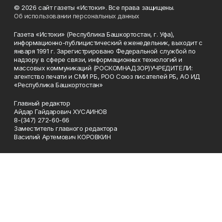
© 2026 сайт газеты «Истоки». Все права защищены.
Об использовании персональных данных
Газета «Истоки» (Республика Башкортостан, г. Уфа),
информационно-публицистический еженедельник, выходит с
января 1991 г. Зарегистрировано Федеральной службой по
надзору в сфере связи, информационных технологий и
массовых коммуникаций (РОСКОМНАДЗОР)УЧРЕДИТЕЛИ:
агентство печати и СМИ РБ, РОО Союз писателей РБ, АО ИД
«Республика Башкортостан»
Главный редактор
Айдар Гайдарович ХУСАИНОВ
8-(347) 272-60-66
Заместитель главного редактора
Василий Артемович КОРОВКИН
Телефон
8-(347) 272-60-66
Эл. почта
gaz_istoki@mail.ru
Адрес
450005 Уфа, 50-летия Октября 13, этаж 7, каб. 714 и 719