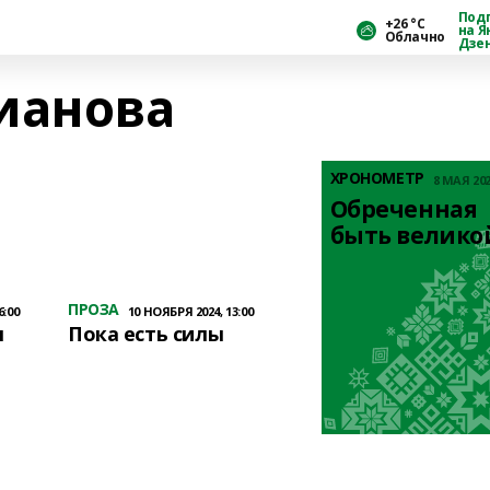
Под
+26 °С
на Я
Облачно
Дзе
ианова
ХРОНОМЕТР
8 МАЯ 202
Обреченная 
быть велико
ПРОЗА
6:00
10 НОЯБРЯ 2024, 13:00
я
Пока есть силы