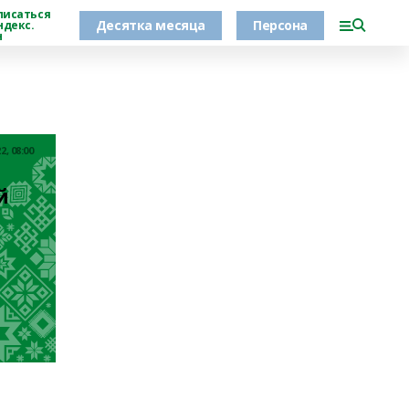
писаться
Десятка месяца
Персона
ндекс.
н
2, 08:00
й