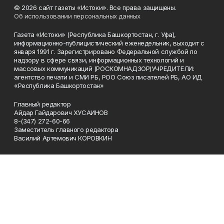
© 2026 сайт газеты «Истоки». Все права защищены.
Об использовании персональных данных
Газета «Истоки» (Республика Башкортостан, г. Уфа),
информационно-публицистический еженедельник, выходит с
января 1991 г. Зарегистрировано Федеральной службой по
надзору в сфере связи, информационных технологий и
массовых коммуникаций (РОСКОМНАДЗОР)УЧРЕДИТЕЛИ:
агентство печати и СМИ РБ, РОО Союз писателей РБ, АО ИД
«Республика Башкортостан»
Главный редактор
Айдар Гайдарович ХУСАИНОВ
8-(347) 272-60-66
Заместитель главного редактора
Василий Артемович КОРОВКИН
Телефон
8-(347) 272-60-66
Эл. почта
gaz_istoki@mail.ru
Адрес
450005 Уфа, 50-летия Октября 13, этаж 7, каб. 714 и 719