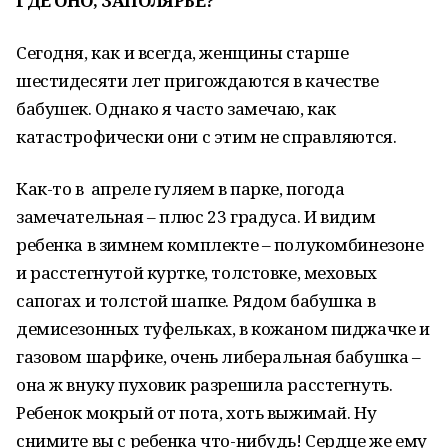
ГДЕ ОНО, ЗАПОЛЯРЬЕ?
Сегодня, как и всегда, женщины старше
шестидесяти лет пригождаются в качестве
бабушек. Однако я часто замечаю, как
катастрофически они с этим не справляются.
Как-то в апреле гуляем в парке, погода
замечательная – плюс 23 градуса. И видим
ребенка в зимнем комплекте – полукомбинезоне
и расстегнутой куртке, толстовке, меховых
сапогах и толстой шапке. Рядом бабушка в
демисезонных туфельках, в кожаном пиджачке и
газовом шарфике, очень либеральная бабушка –
она ж внуку пуховик разрешила расстегнуть.
Ребенок мокрый от пота, хоть выжимай. Ну
снимите вы с ребенка что-нибудь! Сердце же ему