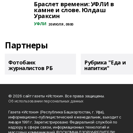
Браслет времени: УФЛИ в
камне и слове. Юлдаш
Ураксин
УФЛИ
20 ИЮЛЯ , 09:00
Партнеры
Фотобанк
Рубрика "Еда и
журналистов РБ
напитки"
© 2026 сайт газеты «Истоки». Все права защищены.
Об использовании персональных данных
Газета «Истоки» (Республика Башкортостан, г. Уфа),
информационно-публицистический еженедельник, выходит с
января 1991 г. Зарегистрировано Федеральной службой по
надзору в сфере связи, информационных технологий и
массовых коммуникаций (РОСКОМНАДЗОР)УЧРЕДИТЕЛИ: