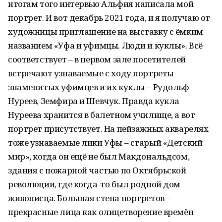
итогам того интервью Альфия написала мой
портрет. И вот декабрь 2021 года, и я получаю от
художницы приглашение на выставку с ёмким
названием «Уфа и уфимцы. Люди и куклы». Всё
соответствует – в первом зале посетителей
встречают узнаваемые с ходу портреты
знаменитых уфимцев и их куклы – Рудольф
Нуреев, Земфира и Шевчук. Правда кукла
Нуреева хранится в балетном училище, а вот
портрет присутствует. На пейзажных акварелях
тоже узнаваемые лики Уфы – старый «Детский
мир», когда он ещё не был Макдональдсом,
здания с пожарной частью по Октябрьской
революции, где когда-то был родной дом
живописца. Большая стена портретов –
прекрасные лица как олицетворение времён