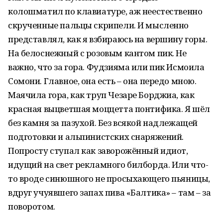
колошматил по клавиатуре, аж неестественно
скрученные пальцы скрипели. И мысленно
представлял, как я взбираюсь на вершину горы.
На белоснежный с розовым кантом пик. Не
важно, что за гора. Фудзияма или пик Исмоила
Сомони. Главное, она есть – она передо мною.
Маячила гора, как труп Чезаре Борджиа, как
красная выцветшая моццетта понтифика. Я шёл
без камня за пазухой. Без всякой надлежащей
подготовки и альпинистских снаряжений.
Попросту ступал как заворожённый идиот,
идущий на свет рекламного билборда. Или что-
то вроде синюшного не просыхающего пьяницы,
вдруг учуявшего запах пива «Балтика» – там – за
поворотом.