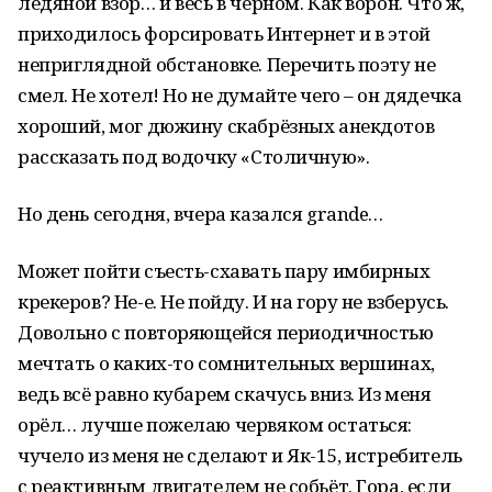
ледяной взор… и весь в чёрном. Как ворон. Что ж,
приходилось форсировать Интернет и в этой
неприглядной обстановке. Перечить поэту не
смел. Не хотел! Но не думайте чего – он дядечка
хороший, мог дюжину скабрёзных анекдотов
рассказать под водочку «Столичную».
Но день сегодня, вчера казался grande…
Может пойти съесть-схавать пару имбирных
крекеров? Не-е. Не пойду. И на гору не взберусь.
Довольно с повторяющейся периодичностью
мечтать о каких-то сомнительных вершинах,
ведь всё равно кубарем скачусь вниз. Из меня
орёл… лучше пожелаю червяком остаться:
чучело из меня не сделают и Як-15, истребитель
с реактивным двигателем не собьёт. Гора, если