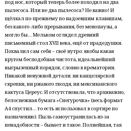
под нос, который теперь более походил на два
пылесоса. Или не два пылесоса? Не важно! И
щёлкал по-прежнему по надоевшим клавишам,
без какого-либо прерывания, без менопаузы, а
могло бы… Мельком оглядел древний
письменный стол XVII века, ещё от прадедушки.
Похвалил сам себя – своё нутро: якобы какая
кругом бесподобная чистота, идеальнейший
выгрызенный порядок, словно в крематории.
Никакой ненужной детали: ни канцелярской
скрепки, ни ржавого гвоздя, ни мексиканского
кактуса Цереус. И отсутствовала, что архиважно,
белоснежная бумага «Снегурочка» (весь формат
А4 спустил… то есть использовал в сортире по
назначению). Пыль самоустранилась из-за
ненадобности – бывает и такое. Полнейшая, так