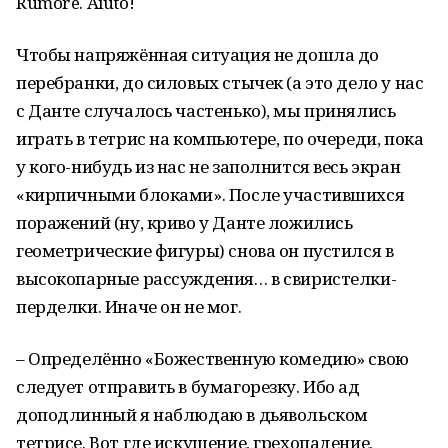
Rumore. Aiuto!
Чтобы напряжённая ситуация не дошла до
перебранки, до силовых стычек (а это дело у нас
с Данте случалось частенько), мы принялись
играть в тетрис на компьютере, по очереди, пока
у кого-нибудь из нас не заполнится весь экран
«кирпичными блоками». После участившихся
поражений (ну, криво у Данте ложились
геометрические фигуры) снова он пустился в
высокопарные рассуждения… в свиристелки-
перделки. Иначе он не мог.
– Определённо «Божественную комедию» свою
следует отправить в бумагорезку. Ибо ад
доподлинный я наблюдаю в дьявольском
тетрисе. Вот где искушение, грехопадение.