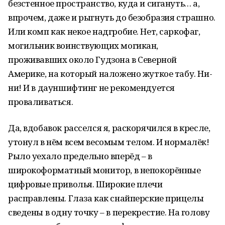
безстенное пространство, куда и сигануть… а,
впрочем, даже и рыгнуть до безобразия страшно.
Или комп как некое надгробие. Нет, саркофаг,
могильник воинствующих могикан,
проживавших около Гудзона в Северной
Америке, на который наложено жуткое табу. Ни-
ни! И в дауншифтинг не рекомендуется
проваливаться.
Да, вдобавок расселся я, раскорячился в кресле,
утонул в нём всем весомым телом. И нормалёк!
Рыло уехало предельно вперёд – в
широкоформатный монитор, в непокорённые
цифровые приволья. Широкие плечи
расправлены. Глаза как снайперские прицелы
сведены в одну точку – в перекрестие. На голову