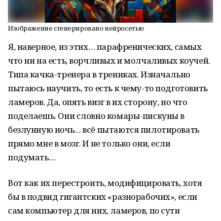
Изображение сгенерировано нейросетью
Я, наверное, из этих… парафренических, самых
что ни на есть, ворчливых и молчаливых коучей.
Типа качка-тренера в трениках. Изначально
пытаюсь научить, то есть к чему-то подготовить
ламеров. Да, опять визг в их сторону, но что
поделаешь. Они словно комары-пискуны в
безлунную ночь… всё пытаются пилотировать
прямо мне в мозг. И не только они, если
подумать…
Вот как их перестроить, модифицировать, хотя
бы в подвид гигантских «разнорабочих», если
сам компьютер для них, ламеров, по сути