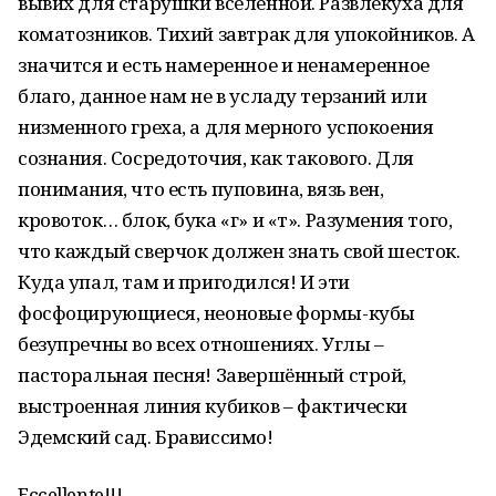
вывих для старушки вселенной. Развлекуха для
коматозников. Тихий завтрак для упокойников. А
значится и есть намеренное и ненамеренное
благо, данное нам не в усладу терзаний или
низменного греха, а для мерного успокоения
сознания. Сосредоточия, как такового. Для
понимания, что есть пуповина, вязь вен,
кровоток… блок, бука «г» и «т». Разумения того,
что каждый сверчок должен знать свой шесток.
Куда упал, там и пригодился! И эти
фосфоцирующиеся, неоновые формы-кубы
безупречны во всех отношениях. Углы –
пасторальная песня! Завершённый строй,
выстроенная линия кубиков – фактически
Эдемский сад. Брависсимо!
Eccellente!!!