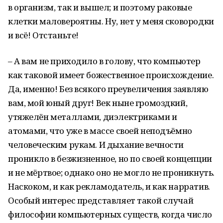
в организм, так и вышел; и поэтому раковые
клетки маловероятны. Ну, нет у меня сковородки
и всё! Отстаньте!
– А вам не приходило в голову, что компьютер
как таковой имеет божественное происхождение.
Да, именно! Без всякого преувеличения заявляю
вам, мой юный друг! Век ныне громоздкий,
утяжелён металлами, диэлектриками и
атомами, что уже в массе своей неподъёмно
человеческим рукам. И дыхание вечности
проникло в безжизненное, но по своей концепции
и не мёртвое; однако оно не могло не проникнуть.
Наскоком, и как рекламодатель, и как нарратив.
Особый интерес представляет такой случай
философии компьютерных существ, когда число