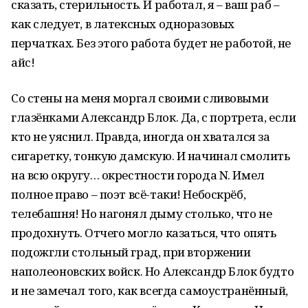
сказать, стерильность. И работал, я – ваш раб –
как следует, в латексных одноразовых
перчатках. Без этого работа будет не работой, не
айс!
Со стены на меня моргал своими сливовыми
глазёнками Александр Блок. Да, с портрета, если
кто не уяснил. Правда, иногда он хватался за
сигаретку, тонкую дамскую. И начинал смолить
на всю округу… окрестности города N. Имел
полное право – поэт всё-таки! Небоскрёб,
телебашня! Но нагонял дыму столько, что не
продохнуть. Отчего могло казаться, что опять
подожгли стольный град, при вторжении
наполеоновских войск. Но Александр Блок будто
и не замечал того, как всегда самоустранённый,