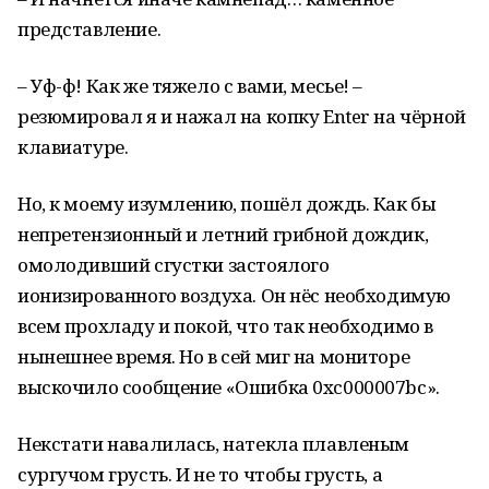
представление.
– Уф-ф! Как же тяжело с вами, месье! –
резюмировал я и нажал на копку Enter на чёрной
клавиатуре.
Но, к моему изумлению, пошёл дождь. Как бы
непретензионный и летний грибной дождик,
омолодивший сгустки застоялого
ионизированного воздуха. Он нёс необходимую
всем прохладу и покой, что так необходимо в
нынешнее время. Но в сей миг на мониторе
выскочило сообщение «Ошибка 0xc000007bс».
Некстати навалилась, натекла плавленым
сургучом грусть. И не то чтобы грусть, а