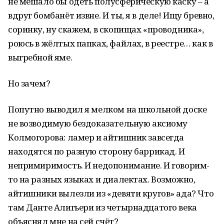
не мешало бы одеть полусферическую каску – а
вдруг бомбанёт извне. И ты, я в деле! Ищу бревно,
соринку, ну скажем, в скопищах «проводника»,
роюсь в жёлтых папках, файлах, в реестре… как в
выгребной яме.
Но зачем?
Попутно выводил я мелком на школьной доске
не возводимую бездоказательную аксиому
Колмогорова: ламер и айтишник завсегда
находятся по разную сторону баррикад. И
непримиримость. И недопонимание. И говорим-
то на разных языках и диалектах. Возможно,
айтишники вылезли из «девяти кругов» ада? Что
там Данте Алигьери из четырнадцатого века
объяснял мне на сей счёт?