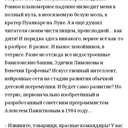
Ровное планомерное падение низводит меня в
полный нуль, в неосязаемую белую моль, в
кратер Пуанкаре на Луне. А я ещё душил
читателя своим чистилищем, преисподней… как
дитя! И порядка здесь никакого, вернее всё как-то
в разброс. В разнос. И вынос покойников, в
тетрисе. Разве не отсюда все недостроенные
Вавилонские башни, Эдички Лимоновы и
Венечки Ерофеевы? Искусственный интеллект,
нейронные сети на стадии развития обычной
детской погремушки. И будет само развитие? Но
тетрис, первоначально изобретённый и
разработанный советским программистом
Алексеем Пажитновым в 1984 году…
– Извините, товарищи, красные командиры! У вас