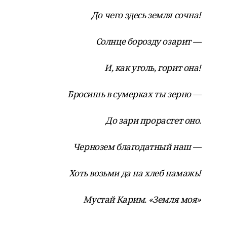
До чего здесь земля сочна!
Солнце борозду озарит —
И, как уголь, горит она!
Бросишь в сумерках ты зерно —
До зари прорастет оно.
Чернозем благодатный наш —
Хоть возьми да на хлеб намажь!
Мустай Карим. «Земля моя»