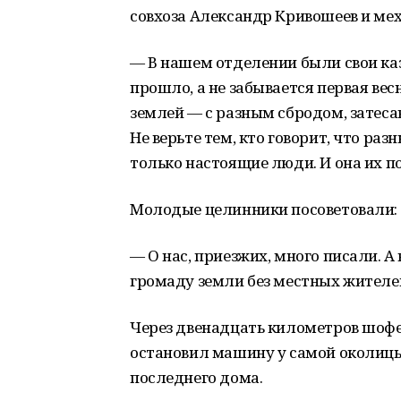
совхоза Александр Кривошеев и ме
— В нашем отделении были свои каз
прошло, а не забывается первая весн
землей — с разным сбродом, затеса
Не верьте тем, кто говорит, что р
только настоящие люди. И она их п
Молодые целинники посоветовали:
— О нас, приезжих, много писали. А
громаду земли без местных жителей
Через двенадцать километров шофер
остановил машину у самой околицы
последнего дома.