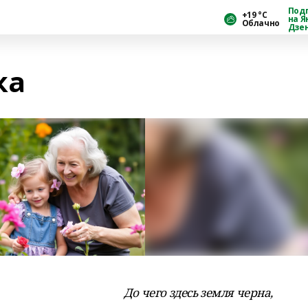
Под
+19 °С
на Я
Облачно
Дзе
ка
До чего здесь земля черна,