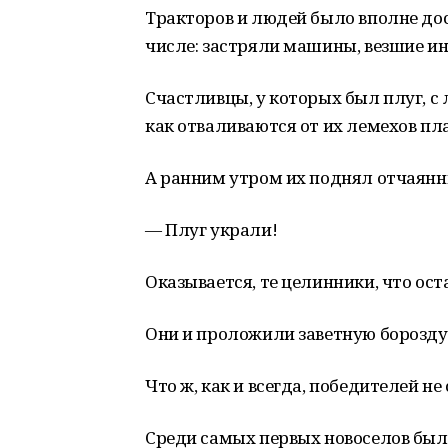
Тракторов и людей было вполне дос
числе: застряли машины, везшие ин
Счастливцы, у которых был плуг, с 
как отваливаются от их лемехов пл
А ранним утром их поднял отчаянн
— Плуг украли!
Оказывается, те целинники, что оста
Они и проложили заветную борозду
Что ж, как и всегда, победителей н
Среди самых первых новоселов был