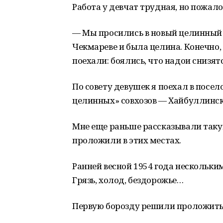
Работа у девчат трудная, но пожало
— Мы просились в новый целинный со
Чекмареве и была целина. Конечно,
поехали: боялись, что надои снизят
По совету девушек я поехал в посе
целинных» совхозов — Хайбуллинск
Мне еще раньше рассказывали таку
проложили в этих местах.
Ранней весной 1954 года нескольки
Грязь, холод, бездорожье…
Первую борозду решили проложить 