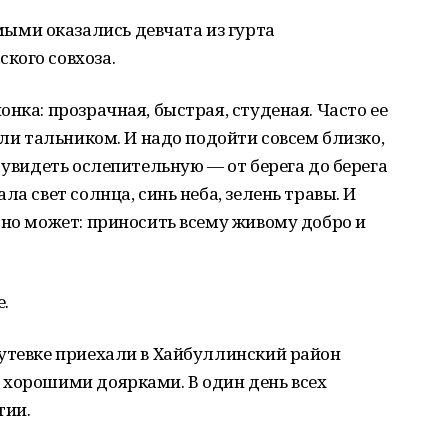
ми оказались девчата из гурта
кого совхоза.
нка: прозрачная, быстрая, студеная. Часто ее
сли тальником. И надо подойти совсем близко,
 увидеть ослепительную — от берега до берега
ла свет солнца, синь неба, зелень травы. И
дно может: приносить всему живому добро и
.
путевке приехали в Хайбуллинский район
 хорошими доярками. В один день всех
тии.