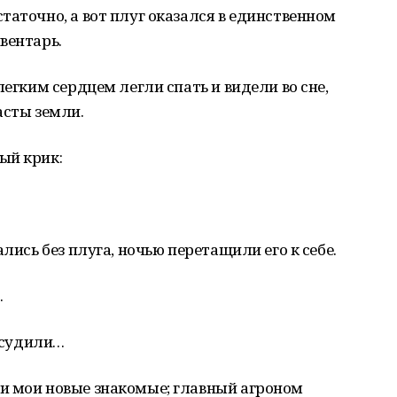
таточно, а вот плуг оказался в единственном
вентарь.
легким сердцем легли спать и видели во сне,
асты земли.
ый крик:
лись без плуга, ночью перетащили его к себе.
.
е судили…
и мои новые знакомые; главный агроном