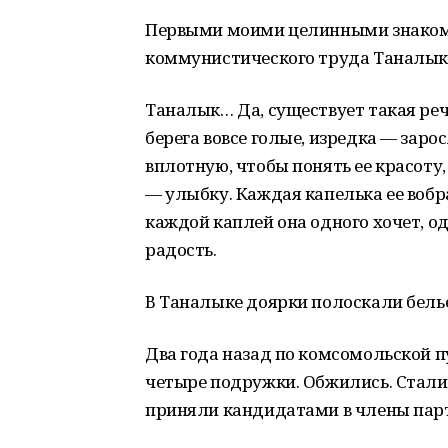
Первыми моими целинными знакомы
коммунистического труда Таналыкс
Таналык… Да, существует такая речо
берега вовсе голые, изредка — заро
вплотную, чтобы понять ее красоту,
— улыбку. Каждая капелька ее вобра
каждой каплей она одного хочет, о
радость.
В Таналыке доярки полоскали белье
Два года назад по комсомольской 
четыре подружки. Обжились. Стали
приняли кандидатами в члены пар