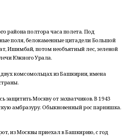
го района полтора часа полета. Под
ные поля, белокаменные цитадели Большой
т, Ишимбай, потом необъятный лес, зеленой
лечи Южного Урала.
о двух комсомольцах из Башкирии, имена
страны.
 защитить Москву от захватчиков. В 1943
ескую амбразуру. Обыкновенный рос парнишка.
от, из Москвы приехал в Башкирию, с год