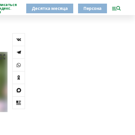
писаться
Десятка месяца
Персона
ндекс.
н