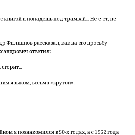
с книгой и попадешь под трамвай... Не-е-ет, не
р Филиппов рассказал, как на его просьбу
ксандрович ответил:
 сгорит...
ним языком, весьма «крутой».
ом я познакомился в 50-х годах, а с 1962 года