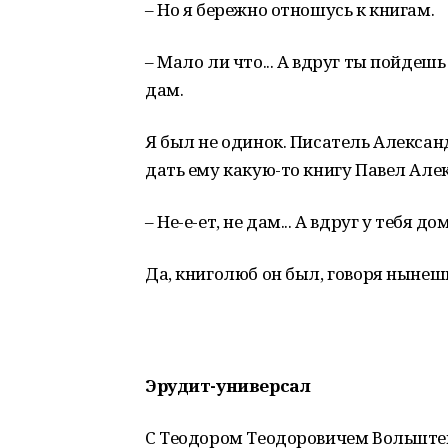
– Но я бережно отношусь к книгам.
– Мало ли что... А вдруг ты пойдешь 
дам.
Я был не одинок. Писатель Александ
дать ему какую-то книгу Павел Але
– Не-е-ет, не дам... А вдруг у тебя дом
Да, книголюб он был, говоря нынеш
Эрудит-универсал
С Теодором Теодоровичем Вольштейн