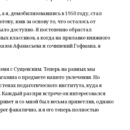
 а я, демобилизовавшись в 1950 году, стал
еку, взяв за основу то, что осталось от
было доступно. Я постепенно обрастал
ых классиков, а когда на прилавке книжного
азок Афанасьева и сочинений Гофмана, я
меня с Сущевским. Теперь на равных мы
газина о предмете нашего увлечения. Но
 стенах педагогического института, куда я
. Каждый раз при встрече он интересовался
ривет и со мной был весьма приветлив, однако
ерег фанатично, и я его теперь полностью