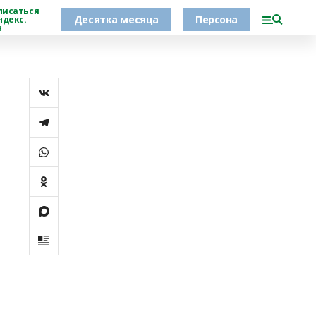
писаться
Десятка месяца
Персона
ндекс.
н