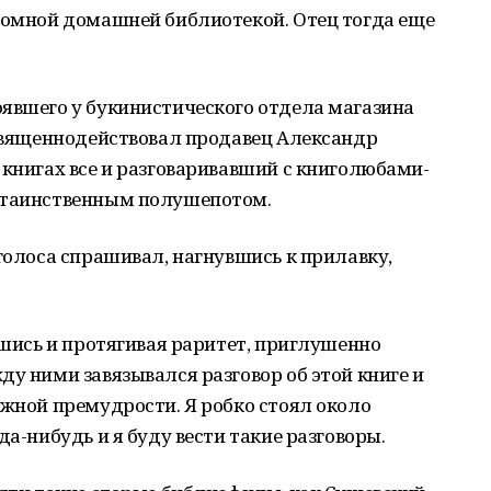
кромной домашней библиотекой. Отец тогда еще
оявшего у букинистического отдела магазина
 священнодействовал продавец Александр
 книгах все и разговаривавший с книголюбами-
о таинственным полушепотом.
лголоса спрашивал, нагнувшись к прилавку,
вшись и протягивая раритет, приглушенно
ду ними завязывался разговор об этой книге и
ижной премудрости. Я робко стоял около
да-нибудь и я буду вести такие разговоры.