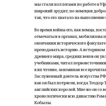
мы стали коллегами по работе в У
широкий эрудит, по-немецки добро
так, что его хватало на выполнение
Во время войны его, как немца, пос
отмечаться в органах, мобилизовали
окончании исторического факульт
преподавать историю. А историком о
древнего мира, средних веков он ув
учебниками, читал первоисточники
в их чтение, запоминая все прочит
Заслуженный деятель искусства РФ
как он был потрясен, когда Теодор
английских королей. Мне же он со
хронологически всю династию Рома
Кобылы.