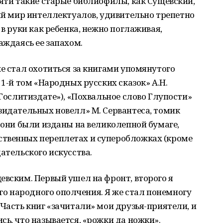
мяти такие старые библиофилы, как Сущевский,
бый мир интеллектуалов, удивительно трепетно
 в руки как ребенка, нежно поглаживая,
аждаясь ее запахом.
же стал охотиться за книгами упомянутого
 1-й том «Народных русских сказок» А.Н.
«Гослитиздате»), «Похвальное слово Глупости»
зидательных новелл» М. Сервантеса, томик
е они были изданы на великолепной бумаге,
твенных переплетах и суперобложках (кроме
ательского искусства.
евским. Первый ушел на фронт, второго я
 народного ополчения. Я же стал понемногу
 Часть книг «зачитали» мои друзья-приятели, и
сь, что называется, «рожки да ножки».