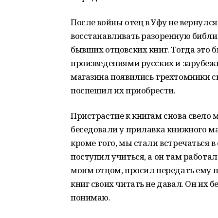
После войны отец в Уфу не вернулся,
восстанавливать разоренную библиот
бывших отцовских книг. Тогда это 
произведениями русских и зарубежн
магазина появились трехтомники ск
поспешил их приобрести.
Пристрастие к книгам снова свело 
беседовали у прилавка книжного ма
кроме того, мы стали встречаться в
поступил учиться, а он там работал
моим отцом, просил передать ему п
книг своих читать не давал. Он их б
понимаю.