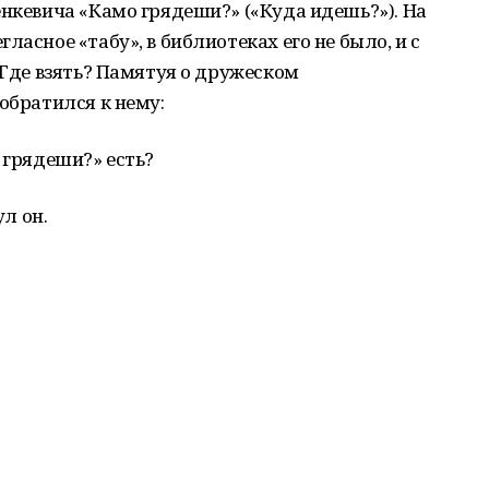
енкевича «Камо грядеши?» («Куда идешь?»). На
ласное «табу», в библиотеках его не было, и с
 Где взять? Памятуя о дружеском
обратился к нему:
 грядеши?» есть?
ул он.