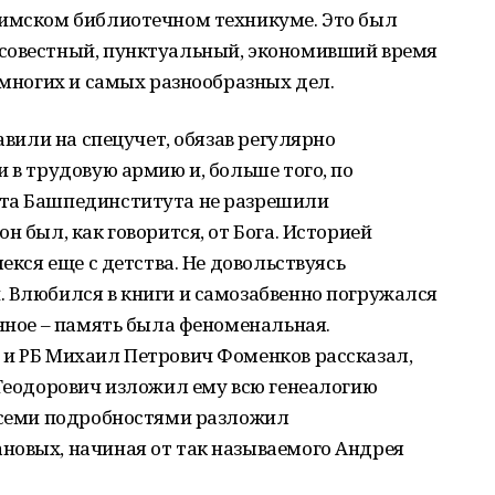
фимском библиотечном техникуме. Это был
совестный, пунктуальный, экономивший время
 многих и самых разнообразных дел.
тавили на спецучет, обязав регулярно
 в трудовую армию и, больше того, по
ета Башпединститута не разрешили
н был, как говорится, от Бога. Историей
лекся еще с детства. Не довольствуясь
. Влюбился в книги и самозабвенно погружался
анное – память была феноменальная.
 и РБ Михаил Петрович Фоменков рассказал,
 Теодорович изложил ему всю генеалогию
 всеми подробностями разложил
новых, начиная от так называемого Андрея