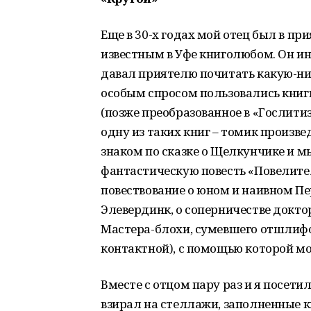
Еще в 30-х годах мой отец был в пр
известным в Уфе книголюбом. Он ин
давал приятелю почитать какую-ни
особым спросом пользовались книг
(позже преобразованное в «Гослитиз
одну из таких книг – томик произве
знаком по сказке о Щелкунчике и м
фантастическую повесть «Повелите
повествование о юном и наивном Пе
Элевердинк, о соперничестве докт
Мастера-блохи, сумевшего отшлифов
контактной), с помощью которой м
Вместе с отцом пару раз и я посети
взирал на стеллажи, заполненные кн