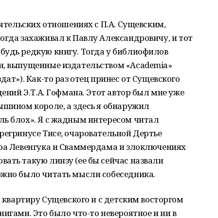
иятельских отношениях с П.А. Сущевским,
огда захаживал к Павлу Александровичу, и тот
будь редкую книгу. Тогда у библиофилов
и, выпущенные издательством «Academia»
дат»). Как-то раз отец принес от Сущевского
дений Э.Т.А. Гофмана. Этот автор был мне уже
ышином короле, а здесь я обнаружил
ль блох». Я с жадным интересом читал
регринусе Тисе, очаровательной Дертье
ора Левенгука и Сваммердама и злоключениях
ать такую линзу (ее бы сейчас назвали
ожно было читать мысли собеседника.
л квартиру Сущевского и с детским восторгом
игами. Это было что-то невероятное и ни в