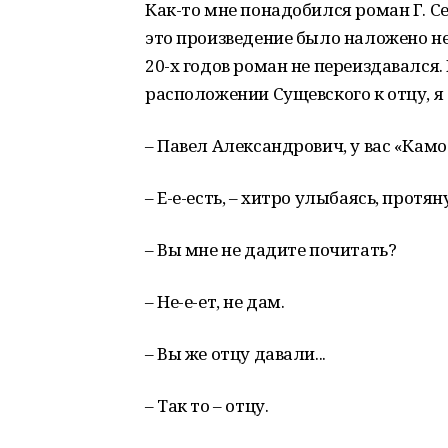
Как-то мне понадобился роман Г. С
это произведение было наложено нег
20-х годов роман не переиздавался.
расположении Сущевского к отцу, я 
– Павел Александрович, у вас «Камо
– Е-е-есть, – хитро улыбаясь, протян
– Вы мне не дадите почитать?
– Не-е-ет, не дам.
– Вы же отцу давали...
– Так то – отцу.