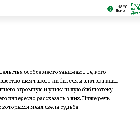
Под
+18 °С
на Я
Ясно
Дзе
льства особое место занимают те, кого
вестно имя такого любителя и знатока книг,
равшего огромную и уникальную библиотеку
го интересно рассказать о них. Ниже речь
 которыми меня свела судьба.