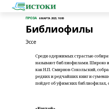
ПРОЗА
6 МАРТА 2023, 10:00
Библиофилы
Эссе
Среди одержимых страстью собирате
называют библиофилами. Широко из
как Н.П. Смирнов-Сокольский, соб
редких и редчайших книг и сумевше
пойдет об уфимских библиофилах, с
«Крутой»