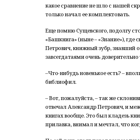
какое сравнение не шло с нашей с
только начал ее комплектовать.
Еще помню Сущевского, подолгу ст
«Башкнига» (ныне – «Знание»), где
Петрович, книжный зубр, знавший о
завсегдатаями очень доверительн
–Что-нибудь новенькое есть? – впо
библиофил.
– Вот, пожалуйста, – так же склони
отвечал Александр Петрович, и меж
книгах вообще. Это был кладезь кн
прилавка, внимал и мечтал, что ког