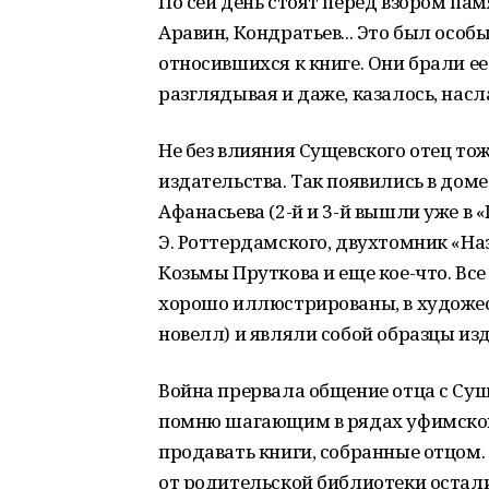
По сей день стоят перед взором па
Аравин, Кондратьев... Это был осо
относившихся к книге. Они брали ее
разглядывая и даже, казалось, насл
Не без влияния Сущевского отец то
издательства. Так появились в доме
Афанасьева (2-й и 3-й вышли уже в 
Э. Роттердамского, двухтомник «На
Козьмы Пруткова и еще кое-что. Вс
хорошо иллюстрированы, в художес
новелл) и являли собой образцы изд
Война прервала общение отца с Сущ
помню шагающим в рядах уфимского
продавать книги, собранные отцом.
от родительской библиотеки остали