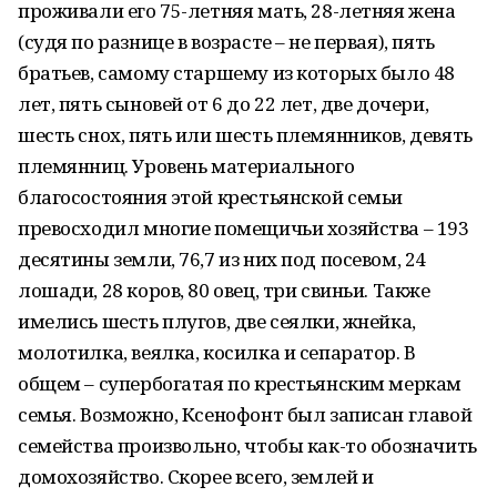
проживали его 75-летняя мать, 28-летняя жена
(судя по разнице в возрасте – не первая), пять
братьев, самому старшему из которых было 48
лет, пять сыновей от 6 до 22 лет, две дочери,
шесть снох, пять или шесть племянников, девять
племянниц. Уровень материального
благосостояния этой крестьянской семьи
превосходил многие помещичьи хозяйства – 193
десятины земли, 76,7 из них под посевом, 24
лошади, 28 коров, 80 овец, три свиньи. Также
имелись шесть плугов, две сеялки, жнейка,
молотилка, веялка, косилка и сепаратор. В
общем – супербогатая по крестьянским меркам
семья. Возможно, Ксенофонт был записан главой
семейства произвольно, чтобы как-то обозначить
домохозяйство. Скорее всего, землей и