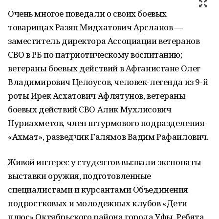
Очень многое поведали о своих боевых
товарищах Разяп Мидхатович Арсланов —
заместитель директора Ассоциации ветеранов
СВО в РБ по патриотическому воспитанию;
ветераны боевых действий в Афганистане Олег
Владимирович Целоусов, человек-легенда из 9-й
роты Ирек Асхатович Афлятунов, ветераны
боевых действий СВО Алик Мухлисович
Нуриахметов, член штурмового подразделения
«Ахмат», разведчик Галямов Вадим Рафаилович.
Живой интерес у студентов вызвали экспонаты
выставки оружия, подготовленные
специалистами и курсантами Объединения
подростковых и молодежных клубов «Дети
плюс» Октябрьского района города Уфы. Ребята