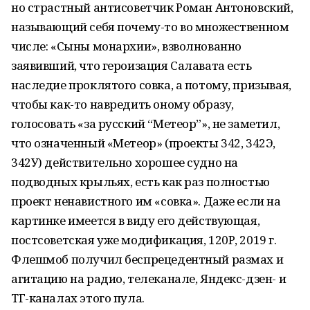
но страстный антисоветчик Роман Антоновский,
называющий себя почему-то во множественном
числе: «Сыны монархии», взволнованно
заявивший, что героизация Салавата есть
наследие проклятого совка, а потому, призывая,
чтобы как-то навредить оному образу,
голосовать «за русский “Метеор”», не заметил,
что означенный «Метеор» (проекты 342, 342Э,
342У) действительно хорошее судно на
подводных крыльях, есть как раз полностью
проект ненавистного им «совка». Даже если на
картинке имеется в виду его действующая,
постсоветская уже модификация, 120Р, 2019 г.
Флешмоб получил беспрецедентный размах и
агитацию на радио, телеканале, Яндекс-дзен- и
ТГ-каналах этого пула.