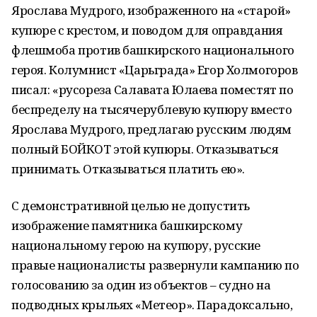
Ярослава Мудрого, изображенного на «старой»
купюре с крестом, и поводом для оправдания
флешмоба против башкирского национального
героя. Колумнист «Царьграда» Егор Холмогоров
писал: «русореза Салавата Юлаева поместят по
беспределу на тысячерублевую купюру вместо
Ярослава Мудрого, предлагаю русским людям
полный БОЙКОТ этой купюры. Отказываться
принимать. Отказываться платить ею».
С демонстративной целью не допустить
изображение памятника башкирскому
национальному герою на купюру, русские
правые националисты развернули кампанию по
голосованию за один из объектов – судно на
подводных крыльях «Метеор». Парадоксально,