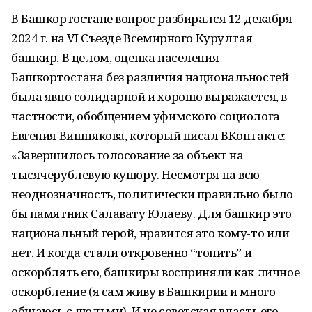
В Башкортостане вопрос разбирался 12 декабря
2024 г. на VI Съезде Всемирного Курултая
башкир. В целом, оценка населения
Башкортостана без различия национальностей
была явно солидарной и хорошо выражается, в
частности, обобщением уфимского социолога
Евгения Вишнякова, который писал ВКонтакте:
«Завершилось голосование за объект на
тысячерублевую купюру. Несмотря на всю
неоднозначность, политически правильно было
бы памятник Салавату Юлаеву. Для башкир это
национальный герой, нравится это кому-то или
нет. И когда стали откровенно “топить” и
оскорблять его, башкиры восприняли как личное
оскорбление (я сам живу в Башкирии и много
общаюсь с людьми). И не советская власть его