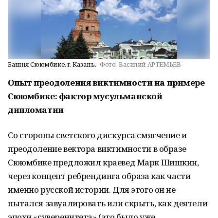
Башня Сююмбике, г. Казань.
Фото:
Василий АРТЕМЬЕВ
Опыт преодоления виктимности на примере
Сююмбике: фактор мусульманской
дипломатии
Со стороны светского дискурса смягчение и
преодоление вектора виктимности в образе
Сююмбике предложил краевед Марк Шишкин,
через концепт ребрендинга образа как части
именно русской истории. Для этого он не
пытался завуалировать или скрыть, как деятели
эпохи «суверенитета» (это было уже