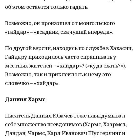
об этом остается только гадать.
Возможно, он произошел от монгольского
«гайдар» – «всадник, скачущий впереди».
По другой версии, находясь по службе в Хакасии,
Гайдару приходилось часто спрашивать у
местных жителей – «хайдар»? («куда ехать?»).
Возможно, так и приклеилось к нему это
словечко – «хайдар».
Даниил Хармс
Писатель Даниил Ювачев тоже навыдумывал
себе множество псевдонимов (Хармс, Хаармсъ,
Дандан, Чармс, Карл Иванович Шустерлинг и