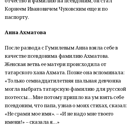
отчество и фамилию на псевдоним, он стал
Корнеем Ивановичем Чуковским еще и по
паспорту.
Анна Ахматова
После развода с Гумилевым Анна взяла себе в
качестве псевдонима фамилию Ахматова.
Женская ветвь ее матери происходила от
татарского хана Ахмата. Позже она вспоминала:
«Только семнадцатилетняя шальная девчонка
могла выбрать татарскую фамилию для русской
поэтессы… Мне потому пришло на ум взять себе
псевдоним, что папа, узнав о моих стихах, сказал:
«Не срами мое имя». – «И не надо мне твоего
имени!» – сказала я…»