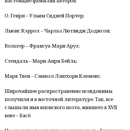
настоящие фамилии авторов:
О. Генри – Ульям Сидней Портер;
Льюис Кэррол – Чарльз Лютвидж Доджсон;
Вольтер – Франсуа-Мари Аруэ;
Стендаль – Мари-Анри Бейль;
Марк Твен – Сэмюэл Лэнгхорн Клеменс.
Широчайшее распространение псевдонимы
получили и в восточной литературе. Так, все
слышали имя японского поэта, жившего в XVII
веке – Басё.