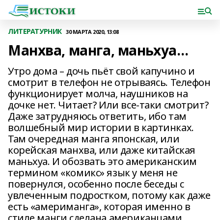
ЛИТЕРАТУРНИК
30 МАРТА 2020, 13:08
Манхва, манга, маньхуа…
Утро дома – дочь пьёт свой капучино и
смотрит в телефон не отрываясь. Телефон
функционирует молча, наушников на
дочке нет. Читает? Или все-таки смотрит?
Даже затрудняюсь ответить, ибо там
волшебный мир истории в картинках.
Там очередная манга японская, или
корейская манхва, или даже китайская
маньхуа. И обозвать это американским
термином «комикс» язык у меня не
повернулся, особенно после беседы с
увлеченным подростком, потому как даже
есть «америманга», которая именно в
стиле манги сделана американцами.