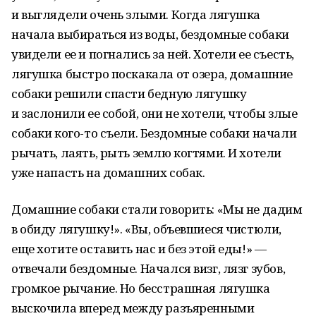
и выглядели очень злыми. Когда лягушка
начала выбираться из воды, бездомные собаки
увидели ее и погнались за ней. Хотели ее съесть,
лягушка быстро поскакала от озера, домашние
собаки решили спасти бедную лягушку
и заслонили ее собой, они не хотели, чтобы злые
собаки кого-то съели. Бездомные собаки начали
рычать, лаять, рыть землю когтями. И хотели
уже напасть на домашних собак.
Домашние собаки стали говорить: «Мы не дадим
в обиду лягушку!». «Вы, объевшиеся чистюли,
еще хотите оставить нас и без этой еды!» —
отвечали бездомные. Начался визг, лязг зубов,
громкое рычание. Но бесстрашная лягушка
выскочила вперед между разъяренными