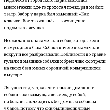
Недалеко от городского парка высились
многоэтажки, где-то грохотал поезд, рядом был
театр. Забор у парка был каменный. «Как
красиво! Вот это жизнь!» — восхищенно
подумала лягушка.
Неожиданно она заметила собак, которые ели
из мусорного бака. Собаки ничего не замечали
вокруг и все разбрасывали. Поблизости по травке
гуляли домашние собачки и брезгливо смотрели
на своих бездомных сородичей, ковырявшихся
в мусоре.
Лягушка видела, как чистенькие домашние
собаки тихо возмущались между собой,
но боялись подходить к бездомным собакам
у баков, потому что они были неопрятные