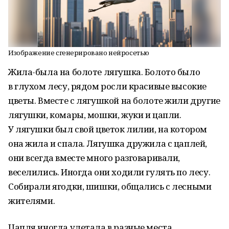
Изображение сгенерировано нейросетью
Жила-была на болоте лягушка. Болото было
в глухом лесу, рядом росли красивые высокие
цветы. Вместе с лягушкой на болоте жили другие
лягушки, комары, мошки, жуки и цапли.
У лягушки был свой цветок лилии, на котором
она жила и спала. Лягушка дружила с цаплей,
они всегда вместе много разговаривали,
веселились. Иногда они ходили гулять по лесу.
Собирали ягодки, шишки, общались с лесными
жителями.
Цапля иногда улетала в разные места,