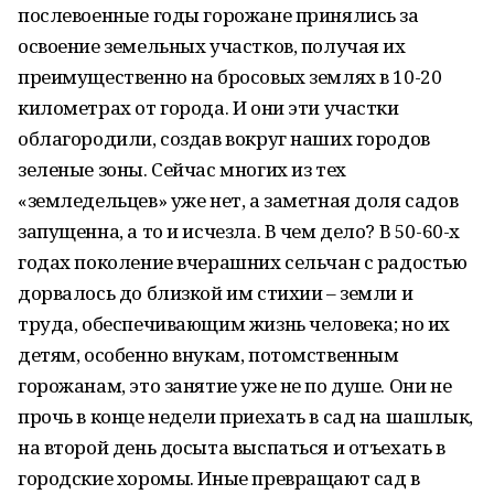
послевоенные годы горожане принялись за
освоение земельных участков, получая их
преимущественно на бросовых землях в 10-20
километрах от города. И они эти участки
облагородили, создав вокруг наших городов
зеленые зоны. Сейчас многих из тех
«земледельцев» уже нет, а заметная доля садов
запущенна, а то и исчезла. В чем дело? В 50-60-х
годах поколение вчерашних сельчан с радостью
дорвалось до близкой им стихии – земли и
труда, обеспечивающим жизнь человека; но их
детям, особенно внукам, потомственным
горожанам, это занятие уже не по душе. Они не
прочь в конце недели приехать в сад на шашлык,
на второй день досыта выспаться и отъехать в
городские хоромы. Иные превращают сад в