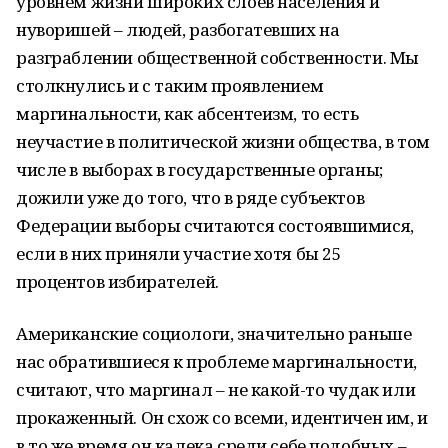
уровнем жизни широких слоев населения и
нуворишей – людей, разбогатевших на
разграблении общественной собственности. Мы
столкнулись и с таким проявлением
маргинальности, как абсентеизм, то есть
неучастие в политической жизни общества, в том
числе в выборах в государственные органы;
дожили уже до того, что в ряде субъектов
Федерации выборы считаются состоявшимися,
если в них приняли участие хотя бы 25
процентов избирателей.
Американские социологи, значительно раньше
нас обратившиеся к проблеме маргинальности,
считают, что маргинал – не какой-то чудак или
прокаженный. Он схож со всеми, идентичен им, и
в то же время он калека среди себе подобных –