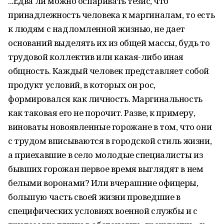
...Едва ли можно оспаривать тезис, что
принадлежность человека к маргиналам, то есть
к людям с надломленной жизнью, не дает
оснований выделять их из общей массы, будь то
трудовой коллектив или какая-либо иная
общность. Каждый человек представляет собой
продукт условий, в которых он рос,
формировался как личность. Маргинальность
как таковая его не порочит. Разве, к примеру,
виноваты новоявленные горожане в том, что они
с трудом вписываются в городской стиль жизни,
а приехавшие в село молодые специалисты из
бывших горожан первое время выглядят в нем
белыми воронами? Или вчерашние офицеры,
большую часть своей жизни проведшие в
специфических условиях военной службы и с