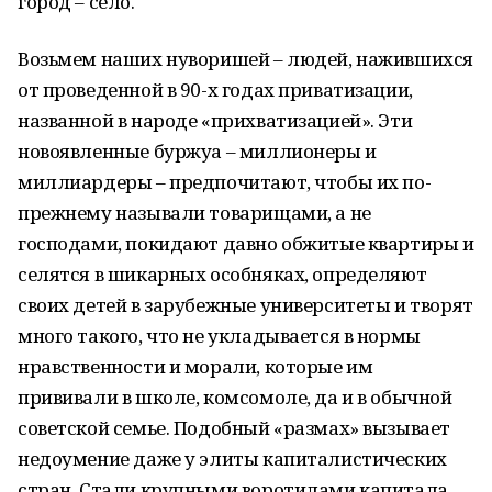
город – село.
Возьмем наших нуворишей – людей, нажившихся
от проведенной в 90-х годах приватизации,
названной в народе «прихватизацией». Эти
новоявленные буржуа – миллионеры и
миллиардеры – предпочитают, чтобы их по-
прежнему называли товарищами, а не
господами, покидают давно обжитые квартиры и
селятся в шикарных особняках, определяют
своих детей в зарубежные университеты и творят
много такого, что не укладывается в нормы
нравственности и морали, которые им
прививали в школе, комсомоле, да и в обычной
советской семье. Подобный «размах» вызывает
недоумение даже у элиты капиталистических
стран. Стали крупными воротилами капитала