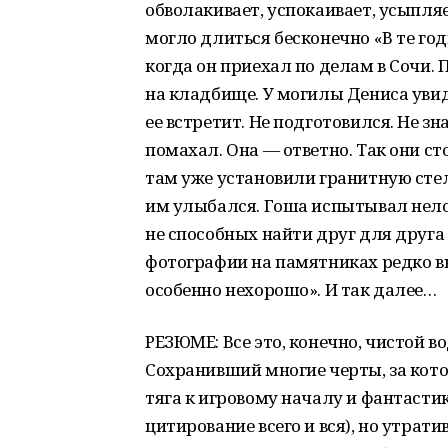
обволакивает, успокаивает, усыпля
могло длиться бесконечно «В те го
когда он приехал по делам в Сочи. 
на кладбище. У могилы Дениса увид
ее встретит. Не подготовился. Не зн
помахал. Она — ответно. Так они ст
там уже установили гранитную стел
им улыбался. Гоша испытывал неловк
не способных найти друг для друга 
фотографии на памятниках редко вы
особенно нехорошо». И так далее…
РЕЗЮМЕ: Все это, конечно, чистой в
Сохранивший многие черты, за кот
тяга к игровому началу и фантасти
цитирование всего и вся), но утрат