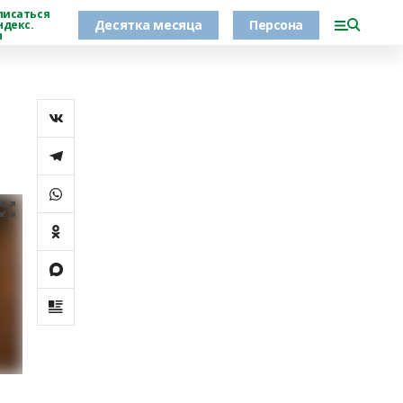
писаться
Десятка месяца
Персона
ндекс.
н