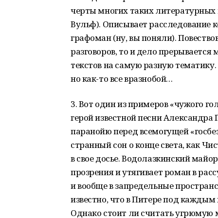
черты многих таких литературных г
Вульф). Описывает расследование
графоман (ну, вы поняли). Повество
разговоров, то и дело прерываетс
текстов на самую разную тематику. 
но как-то все вразнобой…
3. Вот один из примеров «чужого го
герой известной песни Александра
паранойю перед всемогущей «госбез
странный сон о конце света, как Чис
в свое досье. Водолазкинский майор
прозрения и утягивает роман в рас
и вообще в запредельные пространст
известно, что в Питере под каждым
Однако стоит ли считать угрюмую м