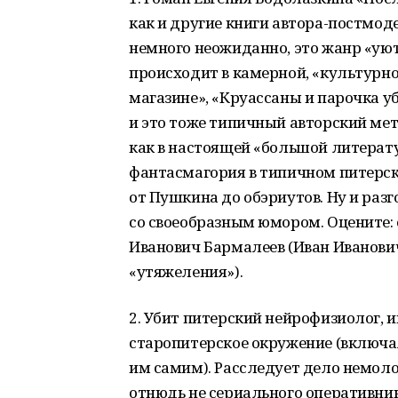
как и другие книги автора-постмоде
немного неожиданно, это жанр «уют
происходит в камерной, «культурно
магазине», «Круассаны и парочка уби
и это тоже типичный авторский ме
как в настоящей «большой литерату
фантасмагория в типичном питерск
от Пушкина до обэриутов. Ну и раз
со своеобразным юмором. Оцените: 
Иванович Бармалеев (Иван Иванович —
«утяжеления»).
2. Убит питерский нейрофизиолог,
старопитерское окружение (включая
им самим). Расследует дело немол
отнюдь не сериального оперативник