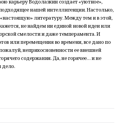
свою карьеру Водолазкин создает «уютное»,
 подходящее нашей интеллигенции. Настолько,
 «настоящую» литературу. Между тем и в этой,
кажется, не найдем ни единой новой идеи или
торской смелости и даже темперамента. И
отов или перемещения во времени, все дано по
 пожалуй, неприкосновенности ее внешней
горячего содержания. Да, не горячее… и не
м дело.