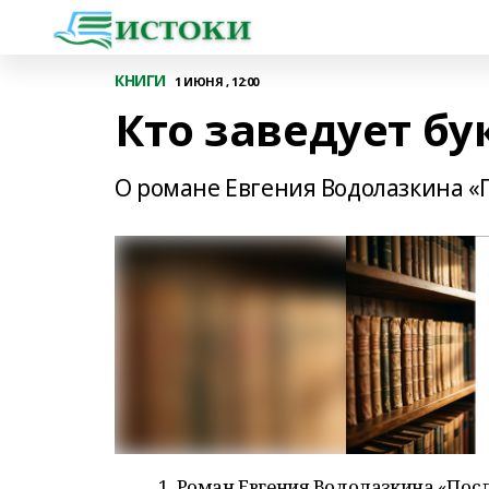
КНИГИ
1 ИЮНЯ , 12:00
Кто заведует бу
О романе Евгения Водолазкина «
1. Роман Евгения Водолазкина «Пос