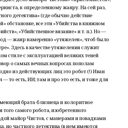
рниста, к определенному жанру. На сей раз,
ного детектива» (где обычно действие
й» обстановке, все эти «Убийства в книжном
йств», «Убийственное вязание» и т. п.). Но —
тод — жанр намеренно «утяжелен», чтоб было
ре». Здесь в качестве утяжеления служит
ом стиле с эксплуатацией великих теней
говор о самых вечных вопросах пополам
одно из действующих лиц это робот (!) Иван
 то есть, ИИ; там и про это есть, и тоже для
 имеющий брата-близнеца и колоритное
 того самого робота, изобретенного
одой майор Чистов, с манерами и повадками
а, но частного детектива (в нем имеются