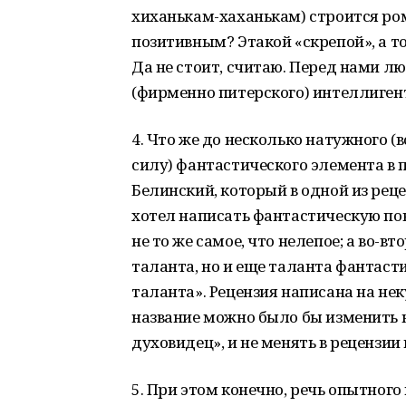
хиханькам-хаханькам) строится ром
позитивным? Этакой «скрепой», а т
Да не стоит, считаю. Перед нами л
(фирменно питерского) интеллигент
4. Что же до несколько натужного (
силу) фантастического элемента в 
Белинский, который в одной из реце
хотел написать фантастическую пов
не то же самое, что нелепое; а во-в
таланта, но и еще таланта фантаст
таланта». Рецензия написана на не
название можно было бы изменить н
духовидец», и не менять в рецензии
5. При этом конечно, речь опытного