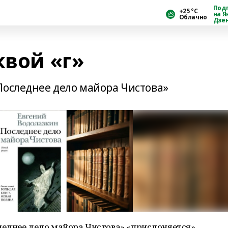
Под
+25 °С
на Я
Облачно
Дзе
квой «г»
Последнее дело майора Чистова»
леднее дело майора Чистова» «прислоняется»,