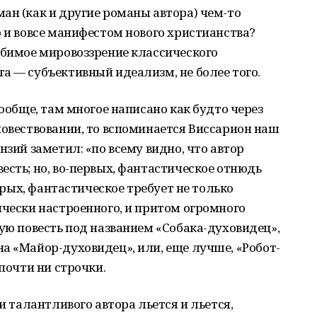
ан (как и другие романы автора) чем-то
о и вовсе манифестом нового христианства?
юбимое мировоззрение классического
а — субъективный идеализм, не более того.
вообще, там многое написано как будто через
повествовании, то вспоминается Виссарион наш
нзий заметил: «по всему видно, что автор
есть; но, во-первых, фантастическое отнюдь
торых, фантастическое требует не только
ически настроенного, и притом огромного
кую повесть под названием «Собака-духовидец»,
а «Майор-духовидец», или, еще лучше, «Робот-
 почти ни строчки.
 и талантливого автора льется и льется,