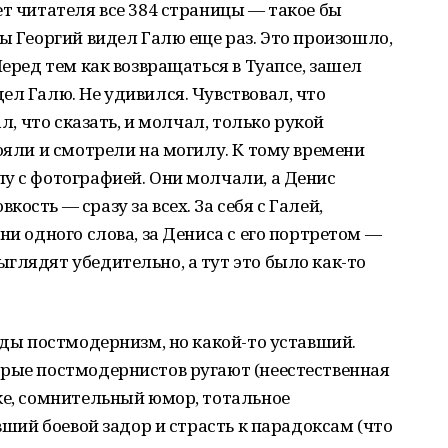
ет читателя все 384 страницы — такое бы
ды Георгий видел Галю еще раз. Это произошло,
Перед тем как возвращаться в Туапсе, зашел
ел Галю. Не удивился. Чувствовал, что
ал, что сказать, и молчал, только рукой
ояли и смотрели на могилу. К тому времени
у с фотографией. Они молчали, а Денис
ость — сразу за всех. За себя с Галей,
ни одного слова, за Дениса с его портретом —
глядят убедительно, а тут это было как-то
оды постмодернизм, но какой-то уставший.
орые постмодернистов ругают (неестественная
ке, сомнительный юмор, тотальное
ивший боевой задор и страсть к парадоксам (что