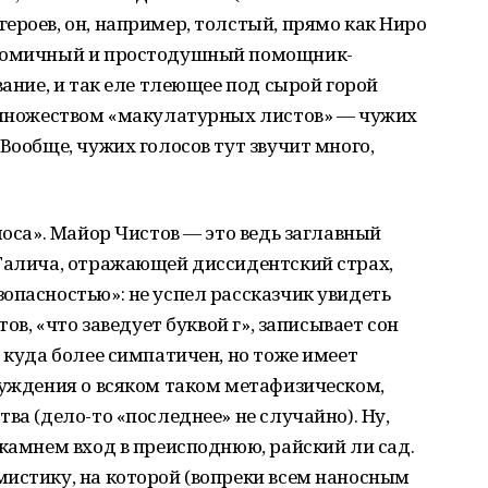
ероев, он, например, толстый, прямо как Ниро
 комичный и простодушный помощник-
вание, и так еле тлеющее под сырой горой
я множеством «макулатурных листов» — чужих
Вообще, чужих голосов тут звучит много,
лоса». Майор Чистов — это ведь заглавный
 Галича, отражающей диссидентский страх,
опасностью»: не успел рассказчик увидеть
тов, «что заведует буквой г», записывает сон
 куда более симпатичен, но тоже имеет
суждения о всяком таком метафизическом,
ва (дело-то «последнее» не случайно). Ну,
 камнем вход в преисподнюю, райский ли сад.
истику, на которой (вопреки всем наносным